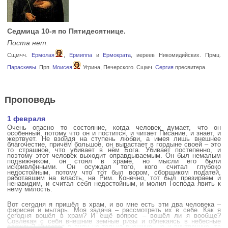
Седмица 10-я по Пятидесятнице.
Поста нет.
Сщмчч.
Ермолая
,
Ермиппа
и
Ермократа
, иереев Никомидийских. Прмц.
Параскевы
. Прп.
Моисея
Угрина, Печерского. Сщмч.
Сергия
пресвитера.
Проповедь
1 февраля
Очень опасно то состояние, когда человек думает, что он
особенный, потому что он и постится, и читает Писание, и знает, и
жертвует. Не взойдя на ступень любви, а имея лишь внешнее
благочестие, причём большое, он вырастает в гордыне своей – это
то страшное, что убивает в нём Бога. Убивает постепенно, и
поэтому этот человек выходит оправдываемым. Он был немалым
подвижником, он стоял в храме, но мысли его были
искривлёнными. Он осуждал того, кого считал глубоко
недостойным, потому что тот был вором, сборщиком податей,
работавшим на власть, на Рим. Конечно, тот был презираем и
ненавидим, и считал себя недостойным, и молил Господа явить к
нему милость.
Вот сегодня я пришёл в храм, и во мне есть эти два человека –
фарисей и мытарь. Моя задача – рассмотреть их в себе. Как я
сегодня вошёл в храм? И ещё вопрос – вошёл ли я вообще?
Совлекая с себя внешние земные ризы и облекаясь в небесные
одежды? Имеется в виду не только внешние, но и внутренние, то