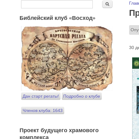
Форма поиска
Вы
Глав
Поиск
Пр
Библейский клуб «Восход»
Опу
30 д
Дан старт регаты!
Подробно о клубе
Членов клуба: 1643
Проект будущего храмового
комплекса