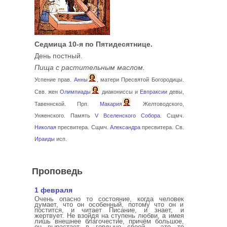
Седмица 10-я по Пятидесятнице.
День постный.
Пища с растительным маслом.
Успение прав.
Анны
, матери Пресвятой Богородицы.
Свв. жен
Олимпиады
диакониссы и
Евпраксии
девы,
Тавеннской. Прп.
Макария
Желтоводского,
Унженского. Память
V Вселенского Собора
. Сщмч.
Николая
пресвитера. Сщмч.
Александра
пресвитера. Св.
Ираиды
исп.
Проповедь
1 февраля
Очень опасно то состояние, когда человек
думает, что он особенный, потому что он и
постится, и читает Писание, и знает, и
жертвует. Не взойдя на ступень любви, а имея
лишь внешнее благочестие, причём большое,
он вырастает в гордыне своей – это то