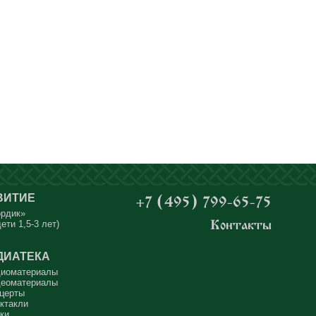
ВИТИЕ
+7 (495) 799-65-75
ордик»
ети 1,5-3 лет)
Контакты
ДИАТЕКА
иоматериалы
еоматериалы
церты
ктакли
ки