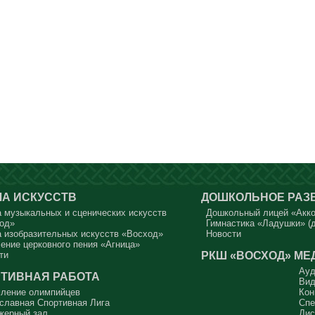
А ИСКУССТВ
ДОШКОЛЬНОЕ РАЗ
 музыкальных и сценических искусств
Дошкольный лицей «Акк
од»
Гимнастика «Ладушки» (д
 изобразительных искусств «Восход»
Новости
ение церковного пения «Агница»
РКШ «ВОСХОД»
МЕ
ти
Ауд
ТИВНАЯ РАБОТА
Вид
ление олимпийцев
Кон
славная Спортивная Лига
Спе
жерный зал
Дис