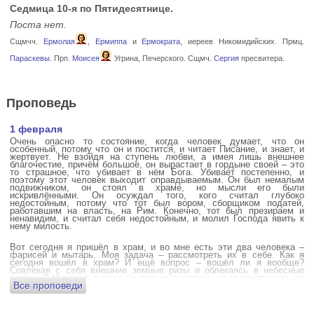
Седмица 10-я по Пятидесятнице.
Поста нет.
Сщмчч.
Ермолая
,
Ермиппа
и
Ермократа
, иереев Никомидийских. Прмц.
Параскевы
. Прп.
Моисея
Угрина, Печерского. Сщмч.
Сергия
пресвитера.
Проповедь
1 февраля
Очень опасно то состояние, когда человек думает, что он
особенный, потому что он и постится, и читает Писание, и знает, и
жертвует. Не взойдя на ступень любви, а имея лишь внешнее
благочестие, причём большое, он вырастает в гордыне своей – это
то страшное, что убивает в нём Бога. Убивает постепенно, и
поэтому этот человек выходит оправдываемым. Он был немалым
подвижником, он стоял в храме, но мысли его были
искривлёнными. Он осуждал того, кого считал глубоко
недостойным, потому что тот был вором, сборщиком податей,
работавшим на власть, на Рим. Конечно, тот был презираем и
ненавидим, и считал себя недостойным, и молил Господа явить к
нему милость.
Вот сегодня я пришёл в храм, и во мне есть эти два человека –
фарисей и мытарь. Моя задача – рассмотреть их в себе. Как я
сегодня вошёл в храм? И ещё вопрос – вошёл ли я вообще?
Совлекая с себя внешние земные ризы и облекаясь в небесные
одежды? Имеется в виду не только внешние, но и внутренние, то
Все проповеди
есть помыслы.
А вот почему в древних соборах у входа можно найти изображения