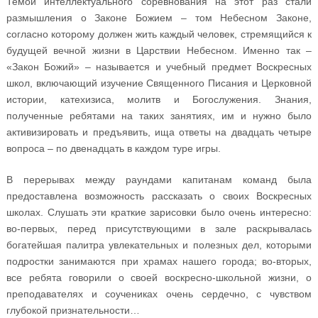
Темой интеллектуального соревнования на этот раз стали
размышления о Законе Божием – том Небесном Законе,
согласно которому должен жить каждый человек, стремящийся к
будущей вечной жизни в Царствии Небесном. Именно так –
«Закон Божий» – называется и учебный предмет Воскресных
школ, включающий изучение Священного Писания и Церковной
истории, катехизиса, молитв и Богослужения. Знания,
полученные ребятами на таких занятиях, им и нужно было
активизировать и предъявить, ища ответы на двадцать четыре
вопроса – по двенадцать в каждом туре игры.
В перерывах между раундами капитанам команд была
предоставлена возможность рассказать о своих Воскресных
школах. Слушать эти краткие зарисовки было очень интересно:
во-первых, перед присутствующими в зале раскрывалась
богатейшая палитра увлекательных и полезных дел, которыми
подростки занимаются при храмах нашего города; во-вторых,
все ребята говорили о своей воскресно-школьной жизни, о
преподавателях и соучениках очень сердечно, с чувством
глубокой признательности…