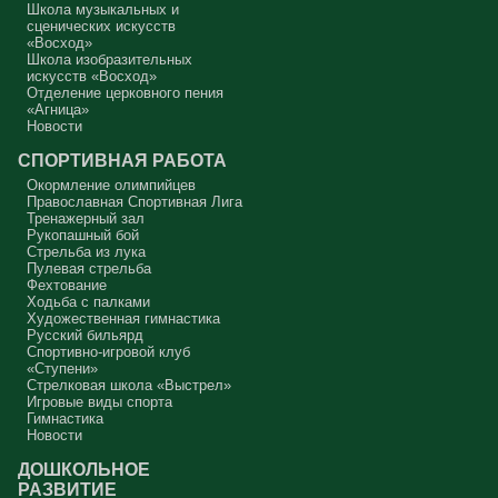
Школа музыкальных и
Аминь.
сценических искусств
«Восход»
Протоиерей Андрей Алексеев
Школа изобразительных
искусств «Восход»
Отделение церковного пения
«Агница»
Новости
СПОРТИВНАЯ РАБОТА
Окормление олимпийцев
Православная Спортивная Лига
Тренажерный зал
Рукопашный бой
Стрельба из лука
Пулевая стрельба
Фехтование
Ходьба с палками
Художественная гимнастика
Русский бильярд
Спортивно-игровой клуб
«Ступени»
Стрелковая школа «Выстрел»
Игровые виды спорта
Гимнастика
Новости
ДОШКОЛЬНОЕ
РАЗВИТИЕ