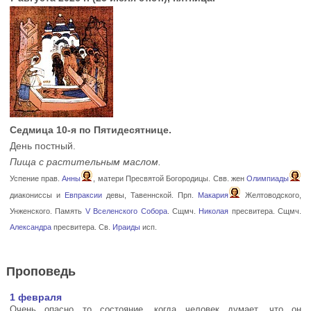
Седмица 10-я по Пятидесятнице.
День постный.
Пища с растительным маслом.
Успение прав.
Анны
, матери Пресвятой Богородицы. Свв. жен
Олимпиады
диакониссы и
Евпраксии
девы, Тавеннской. Прп.
Макария
Желтоводского,
Унженского. Память
V Вселенского Собора
. Сщмч.
Николая
пресвитера. Сщмч.
Александра
пресвитера. Св.
Ираиды
исп.
Проповедь
1 февраля
Очень опасно то состояние, когда человек думает, что он