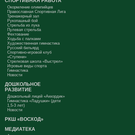
СПОРТИВНАЯ РАБОТА
Окормление олимпийцев
Православная Спортивная Лига
Тренажерный зал
Рукопашный бой
Стрельба из лука
Пулевая стрельба
Фехтование
Ходьба с палками
Художественная гимнастика
Русский бильярд
Спортивно-игровой клуб
«Ступени»
Стрелковая школа «Выстрел»
Игровые виды спорта
Гимнастика
Новости
ДОШКОЛЬНОЕ
РАЗВИТИЕ
Дошкольный лицей «Аккордик»
Гимнастика «Ладушки» (дети
1,5-3 лет)
Новости
РКШ «ВОСХОД»
МЕДИАТЕКА