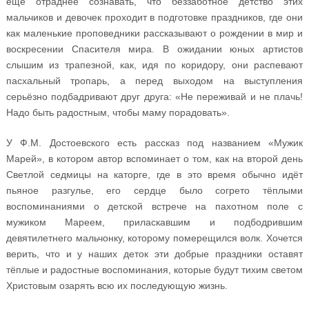
ещё отраднее сознавать, что беззаботное детство этих
мальчиков и девочек проходит в подготовке праздников, где они
как маленькие проповедники рассказывают о рождении в мир и
воскресении Спасителя мира. В ожидании юных артистов
слышим из трапезной, как, идя по коридору, они распевают
пасхальный тропарь, а перед выходом на выступления
серьёзно подбадривают друг друга: «Не переживай и не плачь!
Надо быть радостным, чтобы маму порадовать».
У Ф.М. Достоевского есть рассказ под названием «Мужик
Марей», в котором автор вспоминает о том, как на второй день
Светлой седмицы на каторге, где в это время обычно идёт
пьяное разгулье, его сердце было согрето тёплыми
воспоминаниями о детской встрече на пахотном поле с
мужиком Мареем, приласкавшим и подбодрившим
девятилетнего мальчонку, которому померещился волк. Хочется
верить, что и у наших деток эти добрые праздники оставят
тёплые и радостные воспоминания, которые будут тихим светом
Христовым озарять всю их последующую жизнь.