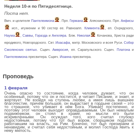
Неделя 10-я по Пятидесятнице.
Поста нет.
Вмч. и целителя
Пантелеимона
. Прп.
Германа
Аляскинского. Прп.
Анфисы
исп., игумении и 90 сестер ее. Равноапп.
Климента
, еп. Охридского,
Наума
,
Саввы
,
Горазда
и
Ангеляра
. Блж.
Николая
Кочанова, Христа ради
юродивого, Новгородского. Свт.
Иоасафа
, митр. Московского и всея Руси.
Собор
Смоленских святых
. Сщмч.
Амвросия
, еп. Сарапульского. Сщмч.
Платона
и
Пантелеимона
пресвитера. Сщмч.
Иоанна
пресвитера.
Проповедь
1 февраля
Очень опасно то состояние, когда человек думает, что он
особенный, потому что он и постится, и читает Писание, и знает, и
жертвует. Не взойдя на ступень любви, а имея лишь внешнее
благочестие, причём большое, он вырастает в гордыне своей – это
то страшное, что убивает в нём Бога. Убивает постепенно, и
поэтому этот человек выходит оправдываемым. Он был немалым
подвижником, он стоял в храме, но мысли его были
искривлёнными. Он осуждал того, кого считал глубоко
недостойным, потому что тот был вором, сборщиком податей,
работавшим на власть, на Рим. Конечно, тот был презираем и
ненавидим, и считал себя недостойным, и молил Господа явить к
нему милость.