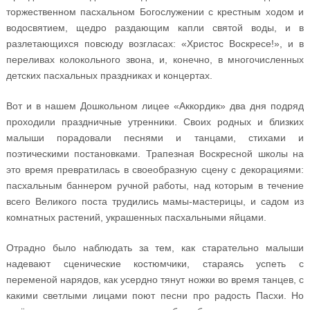
торжественном пасхальном Богослужении с крестным ходом и
водосвятием, щедро раздающим капли святой воды, и в
разлетающихся повсюду возгласах: «Христос Воскресе!», и в
переливах колокольного звона, и, конечно, в многочисленных
детских пасхальных праздниках и концертах.
Вот и в нашем Дошкольном лицее «Аккордик» два дня подряд
проходили праздничные утренники. Своих родных и близких
малыши порадовали песнями и танцами, стихами и
поэтическими постановками. Трапезная Воскресной школы на
это время превратилась в своеобразную сцену с декорациями:
пасхальным баннером ручной работы, над которым в течение
всего Великого поста трудились мамы-мастерицы, и садом из
комнатных растений, украшенных пасхальными яйцами.
Отрадно было наблюдать за тем, как старательно малыши
надевают сценические костюмчики, стараясь успеть с
переменой нарядов, как усердно тянут ножки во время танцев, с
какими светлыми лицами поют песни про радость Пасхи. Но