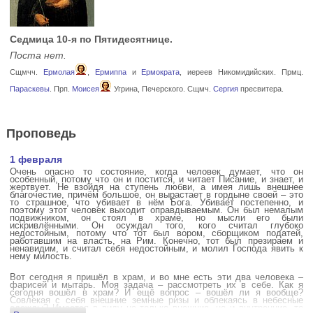
Седмица 10-я по Пятидесятнице.
Поста нет.
Сщмчч.
Ермолая
,
Ермиппа
и
Ермократа
, иереев Никомидийских. Прмц.
Параскевы
. Прп.
Моисея
Угрина, Печерского. Сщмч.
Сергия
пресвитера.
Проповедь
1 февраля
Очень опасно то состояние, когда человек думает, что он
особенный, потому что он и постится, и читает Писание, и знает, и
жертвует. Не взойдя на ступень любви, а имея лишь внешнее
благочестие, причём большое, он вырастает в гордыне своей – это
то страшное, что убивает в нём Бога. Убивает постепенно, и
поэтому этот человек выходит оправдываемым. Он был немалым
подвижником, он стоял в храме, но мысли его были
искривлёнными. Он осуждал того, кого считал глубоко
недостойным, потому что тот был вором, сборщиком податей,
работавшим на власть, на Рим. Конечно, тот был презираем и
ненавидим, и считал себя недостойным, и молил Господа явить к
нему милость.
Вот сегодня я пришёл в храм, и во мне есть эти два человека –
фарисей и мытарь. Моя задача – рассмотреть их в себе. Как я
сегодня вошёл в храм? И ещё вопрос – вошёл ли я вообще?
Совлекая с себя внешние земные ризы и облекаясь в небесные
одежды? Имеется в виду не только внешние, но и внутренние, то