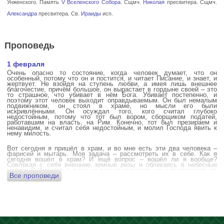
Унженского. Память
V Вселенского Собора
. Сщмч.
Николая
пресвитера. Сщмч.
Александра
пресвитера. Св.
Ираиды
исп.
Проповедь
1 февраля
Очень опасно то состояние, когда человек думает, что он
особенный, потому что он и постится, и читает Писание, и знает, и
жертвует. Не взойдя на ступень любви, а имея лишь внешнее
благочестие, причём большое, он вырастает в гордыне своей – это
то страшное, что убивает в нём Бога. Убивает постепенно, и
поэтому этот человек выходит оправдываемым. Он был немалым
подвижником, он стоял в храме, но мысли его были
искривлёнными. Он осуждал того, кого считал глубоко
недостойным, потому что тот был вором, сборщиком податей,
работавшим на власть, на Рим. Конечно, тот был презираем и
ненавидим, и считал себя недостойным, и молил Господа явить к
нему милость.
Вот сегодня я пришёл в храм, и во мне есть эти два человека –
фарисей и мытарь. Моя задача – рассмотреть их в себе. Как я
сегодня вошёл в храм? И ещё вопрос – вошёл ли я вообще?
Совлекая с себя внешние земные ризы и облекаясь в небесные
одежды? Имеется в виду не только внешние, но и внутренние, то
Все проповеди
есть помыслы.
А вот почему в древних соборах у входа можно найти изображения
ангела с мечом? Это символика, предложение тебе, человек,
задуматься: ты отсекаешь сейчас этим мечом, конечно же
незримым, свои помыслы? Ты с ними борешься, вот сейчас, стоя в
храме? Где твои мысли? О чём ты думаешь? Где сокровище твоего
сердца?