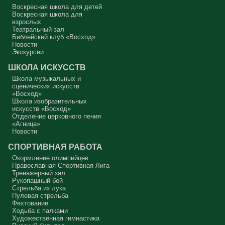
другого, но не себя.
Воскресная школа для детей
Воскресная школа для
Вот с этим предлагается войти в сплошную неделю. Ещё раз:
взрослых
сплошная неделя прошла, потом две мясопустные, третья –
Театральный зал
Масленица, прощённое воскресенье. С чем я приду?
Библейский клуб «Восход»
Новости
В нас должно быть внимание к тому, что время воздержания – это
дни для приготовления не только к Пасхе, а к Небесному Царству!
Экскурсии
Это цель жизни. Я об этом забыл, я туда хочу, но я забыл. И я
серьёзно должен что-то делать, хотя бы в дни поста. Чтобы
ШКОЛА ИСКУССТВ
сначала увидеть в себе этого урода, а потом начать с ним борьбу.
Школа музыкальных и
Аминь.
сценических искусств
«Восход»
Протоиерей Андрей Алексеев
Школа изобразительных
искусств «Восход»
Отделение церковного пения
«Агница»
Новости
СПОРТИВНАЯ РАБОТА
Окормление олимпийцев
Православная Спортивная Лига
Тренажерный зал
Рукопашный бой
Стрельба из лука
Пулевая стрельба
Фехтование
Ходьба с палками
Художественная гимнастика