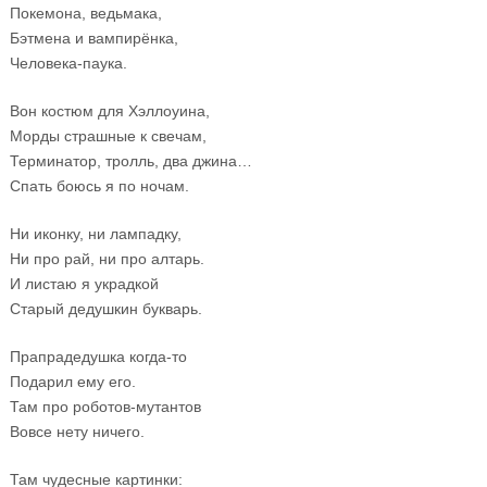
Покемона, ведьмака,
Бэтмена и вампирёнка,
Человека-паука.
Вон костюм для Хэллоуина,
Морды страшные к свечам,
Терминатор, тролль, два джина…
Спать боюсь я по ночам.
Ни иконку, ни лампадку,
Ни про рай, ни про алтарь.
И листаю я украдкой
Старый дедушкин букварь.
Прапрадедушка когда-то
Подарил ему его.
Там про роботов-мутантов
Вовсе нету ничего.
Там чудесные картинки: