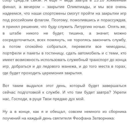
сбор средств связи. А ещё – ведь завтра в 13:10 хоккейный
финал, а вечером – закрытие Олимпиады, и мы все очень
надеемся, что наши спортсмены смогут пройти на закрытии игр
под российским флагом. Поэтому, помолившись и порассуждав,
я принял решение, что буду служить Литургию ночью. Опять же,
в штабе никого не будет, тишина, а значит, можно
сосредоточиться, всех помянуть, не торопясь закончить службу,
а потом спокойно собраться, перевезти все чемоданы,
портфели и пакеты в гостиницу, сдать автомобиль и с теми, кто
имеет возможность использовать служебный транспорт до конца
игр, добраться и до ледового манежа, и до того места в горах,
где будет проходить церемония закрытия.
Вот таким выдался этот день, который будет завершаться
сейчас подготовкой к службе. И что там будет завтра? Укрепи
нас, Господи, в руце Твои предаю дух мой.
Ну а в конце, как я и обещал, совсем немного из сборника
поучений на каждый день святителя Феофана Затворника: