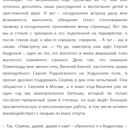
хотелось дополнить наши рассуждения о воспитании детей в
христианской вере. И вот – сегодняшняя встреча дала мне
возможность выполнить обещание (текст стихотворения
привожу в сегодняшнем приложении внизу страницы). Вот так
мы и стояли с тренером и его подопечной на перекрёстке, и
после стихов ещё о чём-то говорили, говорили… А тут – как в
сказке: «Навстречу им…». Ну да, навстречу нам идёт Сергей
Андронов – один из тех, кто воплотил в жизнь вчерашний план
маститого хоккейного стратега. Дело том, что накануне
Олимпиады мне звонил отец Василий Биксей, настоятель храма
преподобного Сергия Радонежского на Ходынском поле, и
просил духовно поддержать Серёжу в дни этих испытаний. Они
общаются с Сергеем в Москве, а я знаю отца Василия уже не
один год как замечательного батюшку, который не только
построил прекрасный храм в столице, но ещё ведёт большую
просветительскую и миссионерскую работу, в том числе активно
взаимодействует с людьми из мира спорта.
– Так, Серёжа, давай, давай к нам! – обратился я к Андронову. –