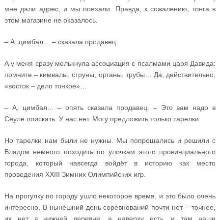
мне дали адрес, и мы поехали. Правда, к сожалению, гонга в
этом магазине не оказалось.
– А, цимбал… – сказала продавец.
А у меня сразу мелькнула ассоциация с псалмами царя Давида:
помните – кимвалы, струны, органы, трубы… Да, действительно,
«восток – дело тонкое»…
– А, цимбал… – опять сказала продавец. – Это вам надо в
Сеуле поискать. У нас нет. Могу предложить только тарелки.
Но тарелки нам были не нужны. Мы попрощались и решили с
Владом немного походить по улочкам этого провинциального
города, который навсегда войдёт в историю как место
проведения XXIII Зимних Олимпийских игр.
На прогулку по городу ушло некоторое время, и это было очень
интересно. В нынешний день соревнований почти нет – точнее,
их нет в нижней деревне, а наверху есть, и там наши