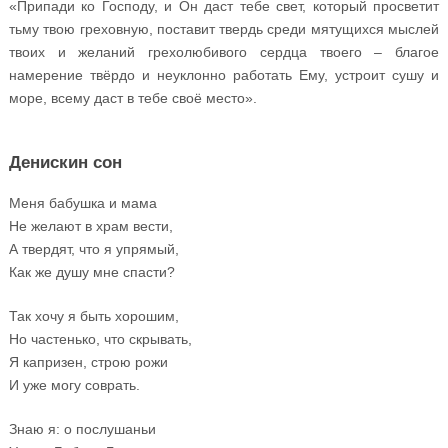
«Припади ко Господу, и Он даст тебе свет, который просветит
тьму твою греховную, поставит твердь среди мятущихся мыслей
твоих и желаний грехолюбивого сердца твоего – благое
намерение твёрдо и неуклонно работать Ему, устроит сушу и
море, всему даст в тебе своё место».
Денискин сон
Меня бабушка и мама
Не желают в храм вести,
А твердят, что я упрямый,
Как же душу мне спасти?
Так хочу я быть хорошим,
Но частенько, что скрывать,
Я капризен, строю рожи
И уже могу соврать.
Знаю я: о послушаньи