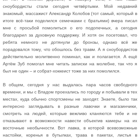
сноубордисты стали сегодня четвёртыми. Мой недавний
знакомый, массажист Александр Колобов (тот самый, который в
итоге всё-таки поделился семечками с братьями) вчера писал
мне с просьбой помолиться о его подопечных, а сегодня
благодарил за духовную поддержку. И хотя он посетовал, что
ребята немного не дотянули до бронзы, однако всё же
порадовался тому, что обошлось без травм. А я сноубордистов
действительно молитвенно поминал, как и полагается. А ещё
Артём Зуб помогал мне читать записки на молебне, так что я
был не один – и собрат-хоккеист тоже за них помолился.
В общем, сегодня у нас выдалась пара часов свободного
времени, и мы с Владом проехались по городу и побывали в тех
местах, куда обычно спортсмены не заходят. Знаете, было так
интересно заглядывать в разные лавочки и магазинчики,
смотреть на людей, которые вежливо кланяются тебе и не
отказывают в возможности навести объектив камеры на их
восточные необычности. Вот лавка, в которой всевозможные
настойки, коренья в бутылках, трава в пакетах, листья в