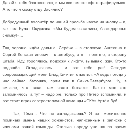
Давай я тебя благословлю, и мы все вместе сфотографируемся.
А то что я скажу отцу Василию?
Добродушный волонтёр по нашей просьбе нажал на кнопку – и,
как пел Булат Окуджава, «Мы будем счастливы, благодаренье
снимку!»…
Так, хорошо, идём дальше. Серёжа – в столовую, Ангелина и
Сергей Константинович – к автобусу, а я – понятно, в сторону
штаба. Иду, тороплюсь, подхожу к лифту, вызываю, жду. Кто-то
подошёл. Оглядываюсь – и вот тебе раз! Сегодня
сопровождающий меня Влад Кичигин отметил: «А ведь погода у
нас сейчас, батюшка, прям как в Санкт-Петербурге! Ну, в
смысле, что такая там часто бывает». Как-то мне это
запомнилось, а тут – надо же, только про Питер вспомнили, и
вот стоит игрок северостоличной команды «СКА» Артём Зуб.
– – Так, Тёма… Что не заглядываешь? Я вот молитвенно
поминаю имена наших хоккеистов, написанные в записке с
членами вашей команды. Столько народу уже нашло время