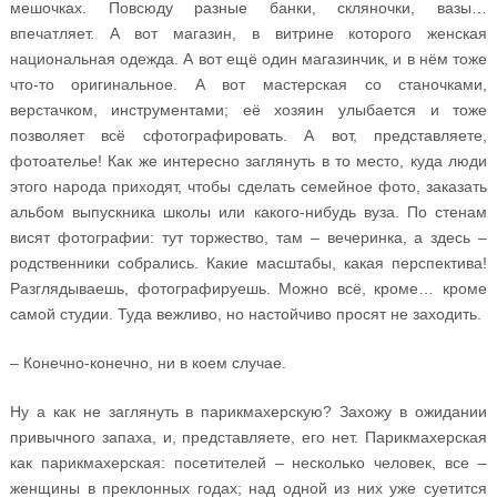
мешочках. Повсюду разные банки, скляночки, вазы…
впечатляет. А вот магазин, в витрине которого женская
национальная одежда. А вот ещё один магазинчик, и в нём тоже
что-то оригинальное. А вот мастерская со станочками,
верстачком, инструментами; её хозяин улыбается и тоже
позволяет всё сфотографировать. А вот, представляете,
фотоателье! Как же интересно заглянуть в то место, куда люди
этого народа приходят, чтобы сделать семейное фото, заказать
альбом выпускника школы или какого-нибудь вуза. По стенам
висят фотографии: тут торжество, там – вечеринка, а здесь –
родственники собрались. Какие масштабы, какая перспектива!
Разглядываешь, фотографируешь. Можно всё, кроме… кроме
самой студии. Туда вежливо, но настойчиво просят не заходить.
– Конечно-конечно, ни в коем случае.
Ну а как не заглянуть в парикмахерскую? Захожу в ожидании
привычного запаха, и, представляете, его нет. Парикмахерская
как парикмахерская: посетителей – несколько человек, все –
женщины в преклонных годах; над одной из них уже суетится