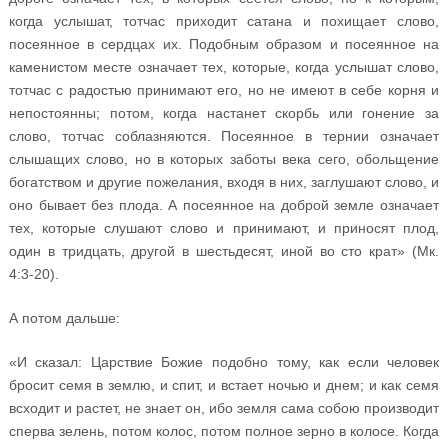
когда услышат, тотчас приходит сатана и похищает слово,
посеянное в сердцах их. Подобным образом и посеянное на
каменистом месте означает тех, которые, когда услышат слово,
тотчас с радостью принимают его, но не имеют в себе корня и
непостоянны; потом, когда настанет скорбь или гонение за
слово, тотчас соблазняются. Посеянное в тернии означает
слышащих слово, но в которых заботы века сего, обольщение
богатством и другие пожелания, входя в них, заглушают слово, и
оно бывает без плода. А посеянное на доброй земле означает
тех, которые слушают слово и принимают, и приносят плод,
один в тридцать, другой в шестьдесят, иной во сто крат» (Мк.
4:3-20).
А потом дальше:
«И сказал: Царствие Божие подобно тому, как если человек
бросит семя в землю, и спит, и встает ночью и днем; и как семя
всходит и растет, не знает он, ибо земля сама собою производит
сперва зелень, потом колос, потом полное зерно в колосе. Когда