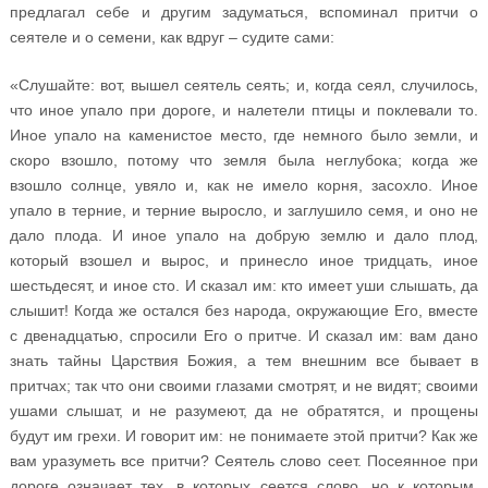
предлагал себе и другим задуматься, вспоминал притчи о
сеятеле и о семени, как вдруг – судите сами:
«Слушайте: вот, вышел сеятель сеять; и, когда сеял, случилось,
что иное упало при дороге, и налетели птицы и поклевали то.
Иное упало на каменистое место, где немного было земли, и
скоро взошло, потому что земля была неглубока; когда же
взошло солнце, увяло и, как не имело корня, засохло. Иное
упало в терние, и терние выросло, и заглушило семя, и оно не
дало плода. И иное упало на добрую землю и дало плод,
который взошел и вырос, и принесло иное тридцать, иное
шестьдесят, и иное сто. И сказал им: кто имеет уши слышать, да
слышит! Когда же остался без народа, окружающие Его, вместе
с двенадцатью, спросили Его о притче. И сказал им: вам дано
знать тайны Царствия Божия, а тем внешним все бывает в
притчах; так что они своими глазами смотрят, и не видят; своими
ушами слышат, и не разумеют, да не обратятся, и прощены
будут им грехи. И говорит им: не понимаете этой притчи? Как же
вам уразуметь все притчи? Сеятель слово сеет. Посеянное при
дороге означает тех, в которых сеется слово, но к которым,