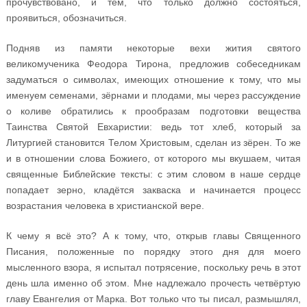
прочувствовано, и тем, что только должно состояться,
проявиться, обозначиться.
Подняв из памяти некоторые вехи жития святого
великомученика Феодора Тирона, предложив собеседникам
задуматься о символах, имеющих отношение к тому, что мы
именуем семенами, зёрнами и плодами, мы через рассуждение
о коливе обратились к прообразам подготовки вещества
Таинства Святой Евхаристии: ведь тот хлеб, который за
Литургией становится Телом Христовым, сделан из зёрен. То же
и в отношении слова Божиего, от которого мы вкушаем, читая
священные Библейские тексты: с этим словом в наше сердце
попадает зерно, кладётся закваска и начинается процесс
возрастания человека в христианской вере.
К чему я всё это? А к тому, что, открыв главы Священного
Писания, положенные по порядку этого дня для моего
мысленного взора, я испытал потрясение, поскольку речь в этот
день шла именно об этом. Мне надлежало прочесть четвёртую
главу Евангелия от Марка. Вот только что ты писал, размышлял,