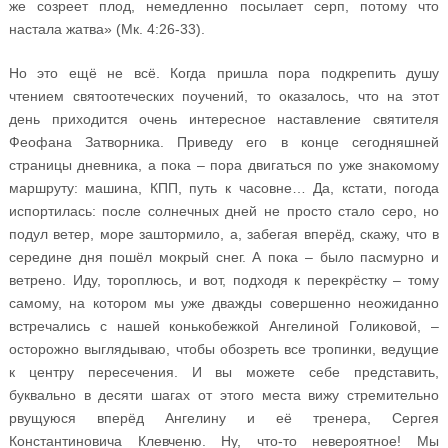
же созреет плод, немедленно посылает серп, потому что
настала жатва» (Мк. 4:26-33).
Но это ещё не всё. Когда пришла пора подкрепить душу
чтением святоотеческих поучений, то оказалось, что на этот
день приходится очень интересное наставление святителя
Феофана Затворника. Приведу его в конце сегодняшней
страницы дневника, а пока – пора двигаться по уже знакомому
маршруту: машина, КПП, путь к часовне… Да, кстати, погода
испортилась: после солнечных дней не просто стало серо, но
подул ветер, море заштормило, а, забегая вперёд, скажу, что в
середине дня пошёл мокрый снег. А пока – было пасмурно и
ветрено. Иду, тороплюсь, и вот, подходя к перекрёстку – тому
самому, на котором мы уже дважды совершенно неожиданно
встречались с нашей конькобежкой Ангелиной Голиковой, –
осторожно выглядываю, чтобы обозреть все тропинки, ведущие
к центру пересечения. И вы можете себе представить,
буквально в десяти шагах от этого места вижу стремительно
рвущуюся вперёд Ангелину и её тренера, Сергея
Константиновича Клевченю. Ну, что-то невероятное! Мы