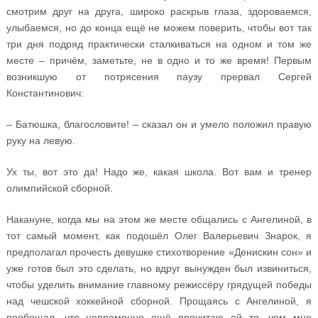
смотрим друг на друга, широко раскрыв глаза, здороваемся,
улыбаемся, но до конца ещё не можем поверить, чтобы вот так
три дня подряд практически сталкиваться на одном и том же
месте – причём, заметьте, не в одно и то же время! Первым
возникшую от потрясения паузу прервал Сергей
Константинович:
– Батюшка, благословите! – сказал он и умело положил правую
руку на левую.
Ух ты, вот это да! Надо же, какая школа. Вот вам и тренер
олимпийской сборной.
Накануне, когда мы на этом же месте общались с Ангелиной, в
тот самый момент, как подошёл Олег Валерьевич Знарок, я
предполагал прочесть девушке стихотворение «Денискин сон» и
уже готов был это сделать, но вдруг вынужден был извиниться,
чтобы уделить внимание главному режиссёру грядущей победы
над чешской хоккейной сборной. Прощаясь с Ангелиной, я
пообещал, что непременно ещё прочитаю ей то, чем мне