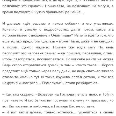
совершить предательство, а ты чувствуешь, что совесть тебе не
позволяет это сделать? Понимаете, не позволяет. Не могу я, а
время подходит, и нужно принимать решение…
И дальше идёт рассказ о неком событии и его участниках.
Конечно, я умолчу о подробностях, да и потом, какое эта
история имеет отношение к Олимпиаде? Речь-то идёт о том, что
ещё только предстоит сделать – может быть, даже и не сегодня,
а потом, где-то, когда-то. Причём же тогда мы? Но ведь
беспокоит это человека сейчас – он пришёл, переживая, с тем,
чтобы разобраться, посоветоваться. Покоя себе найти не может.
Ведь скоро отправляться домой, а там – что-то такое… Дорога
предстоит ещё только через пару дней, но ведь спать-то тяжело
отчего-то именно тут. И такие кружева сплёл сатана, и так всё
накрутил и навертел… Помолились, стали разбираться.
– Как там сказано: «Возверзи на Господа печаль твою, и Той тя
препитает». И кто бы как ни поступал и к чему ни призывал, но
вот Вы поступите по-Божьи, и Господь Вас не оставит.
– Я вот так и думаю, только хотелось… укрепиться в своём