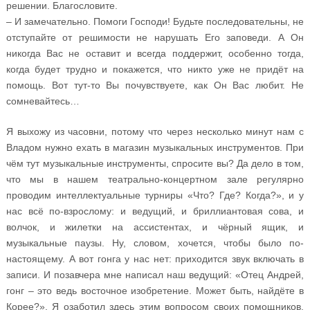
решении. Благословите.
– И замечательно. Помоги Господи! Будьте последовательны, не
отступайте от решимости не нарушать Его заповеди. А Он
никогда Вас не оставит и всегда поддержит, особенно тогда,
когда будет трудно и покажется, что никто уже не придёт на
помощь. Вот тут-то Вы почувствуете, как Он Вас любит. Не
сомневайтесь…
Я выхожу из часовни, потому что через несколько минут нам с
Владом нужно ехать в магазин музыкальных инструментов. При
чём тут музыкальные инструменты, спросите вы? Да дело в том,
что мы в нашем театрально-концертном зале регулярно
проводим интеллектуальные турниры «Что? Где? Когда?», и у
нас всё по-взрослому: и ведущий, и бриллиантовая сова, и
волчок, и жилетки на ассистентах, и чёрный ящик, и
музыкальные паузы. Ну, словом, хочется, чтобы было по-
настоящему. А вот гонга у нас нет: приходится звук включать в
записи. И позавчера мне написал наш ведущий: «Отец Андрей,
гонг – это ведь восточное изобретение. Может быть, найдёте в
Корее?». Я озаботил здесь этим вопросом своих помощников,