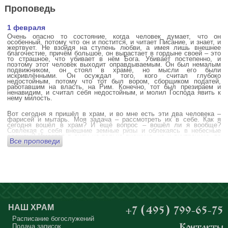
Проповедь
1 февраля
Очень опасно то состояние, когда человек думает, что он
особенный, потому что он и постится, и читает Писание, и знает, и
жертвует. Не взойдя на ступень любви, а имея лишь внешнее
благочестие, причём большое, он вырастает в гордыне своей – это
то страшное, что убивает в нём Бога. Убивает постепенно, и
поэтому этот человек выходит оправдываемым. Он был немалым
подвижником, он стоял в храме, но мысли его были
искривлёнными. Он осуждал того, кого считал глубоко
недостойным, потому что тот был вором, сборщиком податей,
работавшим на власть, на Рим. Конечно, тот был презираем и
ненавидим, и считал себя недостойным, и молил Господа явить к
нему милость.
Вот сегодня я пришёл в храм, и во мне есть эти два человека –
фарисей и мытарь. Моя задача – рассмотреть их в себе. Как я
сегодня вошёл в храм? И ещё вопрос – вошёл ли я вообще?
Совлекая с себя внешние земные ризы и облекаясь в небесные
одежды? Имеется в виду не только внешние, но и внутренние, то
Все проповеди
есть помыслы.
А вот почему в древних соборах у входа можно найти изображения
ангела с мечом? Это символика, предложение тебе, человек,
задуматься: ты отсекаешь сейчас этим мечом, конечно же
незримым, свои помыслы? Ты с ними борешься, вот сейчас, стоя в
храме? Где твои мысли? О чём ты думаешь? Где сокровище твоего
сердца?
Меня в своё время потрясла история, когда духовному человеку
Бог открыл помыслы людей, стоящих в храме, и он ужаснулся
НАШ ХРАМ
+7 (495) 799-65-75
тому, что никто из них не молится – ни один человек, кроме одного
мальчика. Мысли у людей о чём угодно: о работе, о молодой жене
Расписание богослужений
или возлюбленной, о детях, о долгах, о футбольном матче, о
Подача записок
Контакты