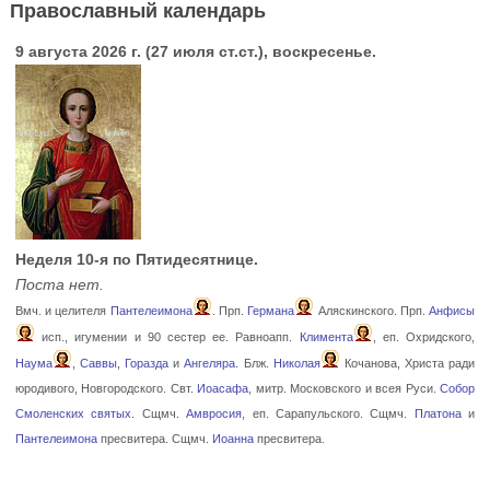
Православный календарь
9 августа 2026 г. (27 июля ст.ст.), воскресенье.
Неделя 10-я по Пятидесятнице.
Поста нет.
Вмч. и целителя
Пантелеимона
. Прп.
Германа
Аляскинского. Прп.
Анфисы
исп., игумении и 90 сестер ее. Равноапп.
Климента
, еп. Охридского,
Наума
,
Саввы
,
Горазда
и
Ангеляра
. Блж.
Николая
Кочанова, Христа ради
юродивого, Новгородского. Свт.
Иоасафа
, митр. Московского и всея Руси.
Собор
Смоленских святых
. Сщмч.
Амвросия
, еп. Сарапульского. Сщмч.
Платона
и
Пантелеимона
пресвитера. Сщмч.
Иоанна
пресвитера.