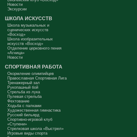
Новости
В нас должно быть внимание к тому, что время воздержания – это
дни для приготовления не только к Пасхе, а к Небесному Царству!
Экскурсии
Это цель жизни. Я об этом забыл, я туда хочу, но я забыл. И я
серьёзно должен что-то делать, хотя бы в дни поста. Чтобы
ШКОЛА ИСКУССТВ
сначала увидеть в себе этого урода, а потом начать с ним борьбу.
Школа музыкальных и
Аминь.
сценических искусств
«Восход»
Протоиерей Андрей Алексеев
Школа изобразительных
искусств «Восход»
Отделение церковного пения
«Агница»
Новости
СПОРТИВНАЯ РАБОТА
Окормление олимпийцев
Православная Спортивная Лига
Тренажерный зал
Рукопашный бой
Стрельба из лука
Пулевая стрельба
Фехтование
Ходьба с палками
Художественная гимнастика
Русский бильярд
Спортивно-игровой клуб
«Ступени»
Стрелковая школа «Выстрел»
Игровые виды спорта