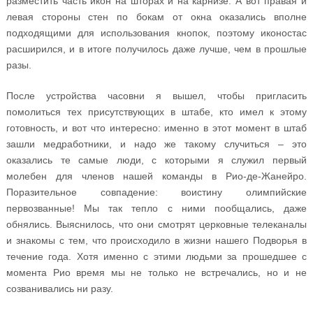
разместить часть икон на шторах и на карнизе. А вот правая и
левая стороны стен по бокам от окна оказались вполне
подходящими для использования кнопок, поэтому иконостас
расширился, и в итоге получилось даже лучше, чем в прошлые
разы.
После устройства часовни я вышел, чтобы пригласить
помолиться тех присутствующих в штабе, кто имел к этому
готовность, и вот что интересно: именно в этот момент в штаб
зашли медработники, и надо же такому случиться – это
оказались те самые люди, с которыми я служил первый
молебен для членов нашей команды в Рио-де-Жанейро.
Поразительное совпадение: воистину олимпийские
первозванные! Мы так тепло с ними пообщались, даже
обнялись. Выяснилось, что они смотрят церковные телеканалы
и знакомы с тем, что происходило в жизни нашего Подворья в
течение года. Хотя именно с этими людьми за прошедшее с
момента Рио время мы не только не встречались, но и не
созванивались ни разу.