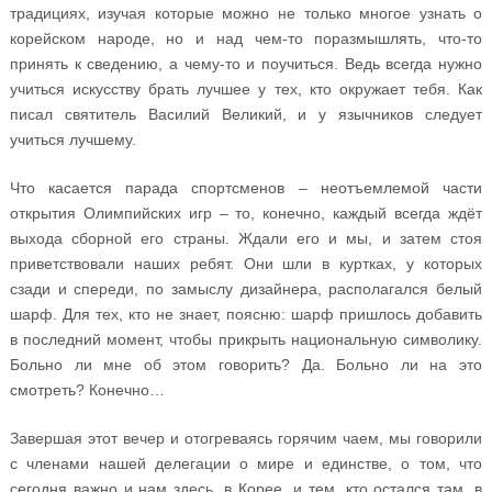
традициях, изучая которые можно не только многое узнать о
корейском народе, но и над чем-то поразмышлять, что-то
принять к сведению, а чему-то и поучиться. Ведь всегда нужно
учиться искусству брать лучшее у тех, кто окружает тебя. Как
писал святитель Василий Великий, и у язычников следует
учиться лучшему.
Что касается парада спортсменов – неотъемлемой части
открытия Олимпийских игр – то, конечно, каждый всегда ждёт
выхода сборной его страны. Ждали его и мы, и затем стоя
приветствовали наших ребят. Они шли в куртках, у которых
сзади и спереди, по замыслу дизайнера, располагался белый
шарф. Для тех, кто не знает, поясню: шарф пришлось добавить
в последний момент, чтобы прикрыть национальную символику.
Больно ли мне об этом говорить? Да. Больно ли на это
смотреть? Конечно…
Завершая этот вечер и отогреваясь горячим чаем, мы говорили
с членами нашей делегации о мире и единстве, о том, что
сегодня важно и нам здесь, в Корее, и тем, кто остался там, в