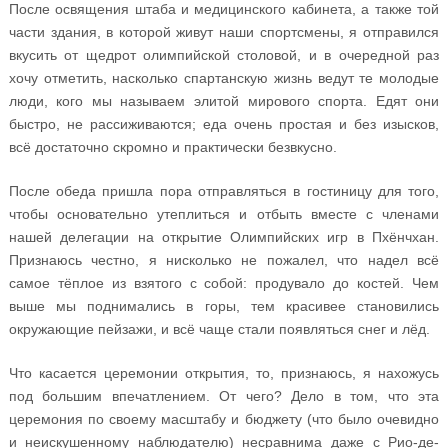
После освящения штаба и медицинского кабинета, а также той
части здания, в которой живут наши спортсмены, я отправился
вкусить от щедрот олимпийской столовой, и в очередной раз
хочу отметить, насколько спартанскую жизнь ведут те молодые
люди, кого мы называем элитой мирового спорта. Едят они
быстро, не рассиживаются; еда очень простая и без изысков,
всё достаточно скромно и практически безвкусно.
После обеда пришла пора отправляться в гостиницу для того,
чтобы основательно утеплиться и отбыть вместе с членами
нашей делегации на открытие Олимпийских игр в Пхёнчхан.
Признаюсь честно, я нисколько не пожалел, что надел всё
самое тёплое из взятого с собой: продувало до костей. Чем
выше мы поднимались в горы, тем красивее становились
окружающие пейзажи, и всё чаще стали появляться снег и лёд.
Что касается церемонии открытия, то, признаюсь, я нахожусь
под большим впечатлением. От чего? Дело в том, что эта
церемония по своему масштабу и бюджету (что было очевидно
и неискушенному наблюдателю) несравнима даже с Рио-де-