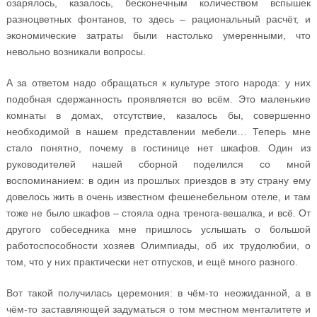
озарялось, казалось, бесконечным количеством вспышек
разноцветных фонтанов, то здесь – рациональный расчёт, и
экономические затраты были настолько умеренными, что
невольно возникали вопросы.
А за ответом надо обращаться к культуре этого народа: у них
подобная сдержанность проявляется во всём. Это маленькие
комнаты в домах, отсутствие, казалось бы, совершенно
необходимой в нашем представлении мебели… Теперь мне
стало понятно, почему в гостинице нет шкафов. Один из
руководителей нашей сборной поделился со мной
воспоминанием: в один из прошлых приездов в эту страну ему
довелось жить в очень известном фешенебельном отеле, и там
тоже не было шкафов – стояла одна тренога-вешалка, и всё. От
другого собеседника мне пришлось услышать о большой
работоспособности хозяев Олимпиады, об их трудолюбии, о
том, что у них практически нет отпусков, и ещё много разного.
Вот такой получилась церемония: в чём-то неожиданной, а в
чём-то заставляющей задуматься о том местном менталитете и