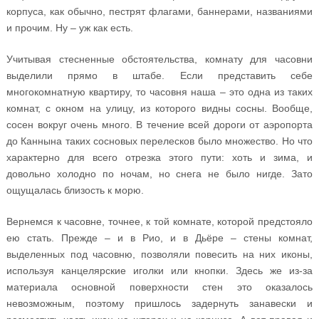
корпуса, как обычно, пестрят флагами, баннерами, названиями
и прочим. Ну – уж как есть.
Учитывая стесненные обстоятельства, комнату для часовни
выделили прямо в штабе. Если представить себе
многокомнатную квартиру, то часовня наша – это одна из таких
комнат, с окном на улицу, из которого видны сосны. Вообще,
сосен вокруг очень много. В течение всей дороги от аэропорта
до Каннына таких сосновых перелесков было множество. Но что
характерно для всего отрезка этого пути: хоть и зима, и
довольно холодно по ночам, но снега не было нигде. Зато
ощущалась близость к морю.
Вернемся к часовне, точнее, к той комнате, которой предстояло
ею стать. Прежде – и в Рио, и в Дьёре – стены комнат,
выделенных под часовню, позволяли повесить на них иконы,
используя канцелярские иголки или кнопки. Здесь же из-за
материала основной поверхности стен это оказалось
невозможным, поэтому пришлось задернуть занавески и