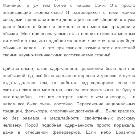
Жанейро, а уж тем более с нашим Сочи. Это просто
потрясающий эконом-класс! Я разговорился с теми моими
соседями, представителями делегации нашей сборной, кто уже
ранее бывал в Корее и немного знает местные традиции и
обычаи. Мне пришлось услышать о неприхотливости местных
жителей и о том, что подобная экономия является для корейцев
обычным делом – и это при таких-то возможностях известной
своими научно-техническими достижениями страны!
Действительно, такая сдержанность церемонии была для нас
необычной. Да, всё было сделано интересно и красиво, и нужно
отдать должное тем, кто работал над сценарием: если не
считать некоторых моментов, совсем незначительных, не буду о
них подробно – тот, кто смотрел, знает, о чем я говорю, – в
целом всё было очень достойно. Пересечение национальных
традиций, фольклора, спортивных достижений… Было красиво,
но без размаха и масштабности, свойственных русскому
человеку. Порой подобная сдержанность просто поражала,
даже в отношении фейерверков. Если небо Бразилии