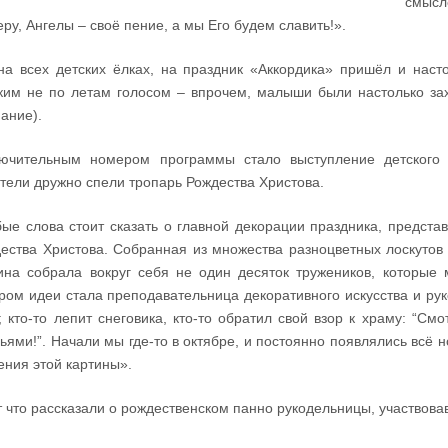
смысл
ру, Ангелы – своё пение, а мы Его будем славить!».
на всех детских ёлках, на праздник «Аккордика» пришёл и нас
ким не по летам голосом – впрочем, малыши были настолько за
ание).
ючительным номером программы стало выступление детского 
тели дружно спели тропарь Рождества Христова.
ые слова стоит сказать о главной декорации праздника, предст
ества Христова. Собранная из множества разноцветных лоскутов 
ина собрала вокруг себя не один десяток тружеников, которые 
ром идеи стала преподавательница декоративного искусства и ру
; кто-то лепит снеговика, кто-то обратил свой взор к храму: “См
ьями!”. Начали мы где-то в октябре, и постоянно появлялись всё
ения этой картины».
т что рассказали о рождественском панно рукодельницы, участвова