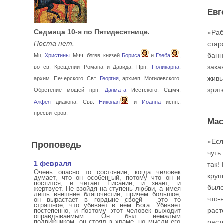
Евг
Седмица 10-я по Пятидесятнице.
«Раб
Поста нет.
стар
банн
Мц.
Христины
. Мчч. блгвв. князей
Бориса
и
Глеба
,
зака
во св. Крещении Романа и Давида. Прп.
Поликарпа
,
живы
архим. Печерского. Свт.
Георгия
, архиеп. Могилевского.
зрит
Обретение мощей прп.
Далмата
Исетского. Сщмч.
Алфея
диакона. Свв.
Николая
и
Иоанна
испп.,
пресвитеров.
Мас
«Есл
Проповедь
чуть
1 февраля
так!
Очень опасно то состояние, когда человек
круп
думает, что он особенный, потому что он и
постится, и читает Писание, и знает, и
было
жертвует. Не взойдя на ступень любви, а имея
лишь внешнее благочестие, причём большое,
что-
он вырастает в гордыне своей – это то
страшное, что убивает в нём Бога. Убивает
раст
постепенно, и поэтому этот человек выходит
оправдываемым. Он был немалым
подвижником, он стоял в храме, но мысли его
раст