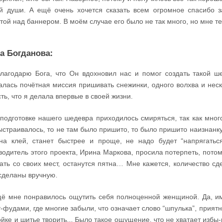
й души. А ещё очень хочется сказать всем огромное спасибо 
той над баннером. В моём случае его было не так много, но мне те
а Богданова:
лагодарю Бога, что Он вдохновил нас и помог создать такой ш
алась почётная миссия пришивать снежинки, одного волхва и неск
ть, что я делала впервые в своей жизни.
подготовке нашего шедевра приходилось смиряться, так как мног
ыстраивалось, то не там было пришито, то было пришито наизнанку.
на клей, станет быстрее и проще, не надо будет “напрягаться
водитель этого проекта, Ирина Маркова, просила потерпеть, потом
ать со своих мест, останутся пятна… Мне кажется, количество с
сделаны вручную.
ё мне понравилось ощутить себя полноценной женщиной. Да, им
-фудами, где многие забыли, что означает слово “шпулька”, приятн
ойке и шитье творить... Было такое ощущение, что не хватает избы