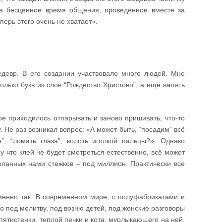
за бесценное время общения, проведённое вместе за
перь этого очень не хватает».
едевр. В его создании участвовало много людей. Мне
олько букв из слов “Рождество Христово”, а ещё валять
ое приходилось отпарывать и заново пришивать, что-то
 Не раз возникал вопрос: «А может быть, “посадим” всё
”, “ломать глаза”, колоть иголкой пальцы?». Однако
у что клей не будет смотреться естественно, всё может
деланных нами стежков – под миллион. Практически все
енно так. В современном мире, с полуфабрикатами и
о под молитву, под возню детей, под женские разговоры
-пятистенки, теплой печки и кота, мурлыкающего на ней,