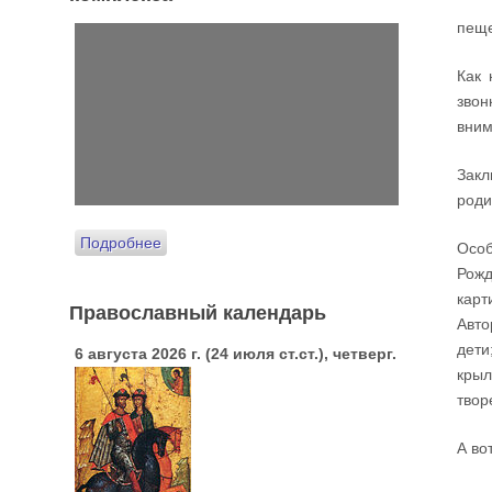
пеще
Как 
звон
вним
Закл
роди
Подробнее
Особ
Рожд
карт
Православный календарь
Авто
дети
6 августа 2026 г. (24 июля ст.ст.), четверг.
крыл
твор
А во