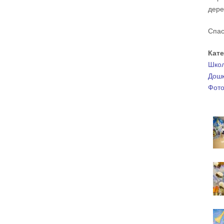
дере
А мальчик молился о больной маме. Молился
искренне – и мама выздоравливает.
Спас
Два человека, сказано в евангельской притче,
вошли в церковь.
Мы с вниманием осеняем себя крестным
Кат
знамением? Что я делаю, налагая персты на
лоб? Я помню, что это – освящение ума. А я
Школ
его освящаю? Потом – на чрево, внутреннее
чувство, на правое и левое плечо – все свои
Дошк
телесные силы. Я об этом задумываюсь или
нет? Так вошёл ли я в храм или нет? Я пришёл
Фото
и занял какое-то удобное для меня место.
Разве я не фарисей в этой ситуации? «Это моё
место, мне здесь хорошо, и я уж точно лучше
кого-то. Сейчас покопаюсь в памяти и вспомню,
кто хуже меня. А если я участвую в таинствах
– исповедуюсь, причащаюсь – то я вообще
святой. Если я пост соблюдаю, Евангелие
читаю, святых отцов – у меня всё хорошо, Бог
мне должен Царство Небесное, я его
заслужил. Я ведь почти всё время в храме, а
они?
Двое вошли в храм – фарисей и я, вор.
Я ворую время у себя и у кого-то ещё. Трачу
его не туда, на пустое. Совесть моя
заморожена, снегом запорошена, и я себе
нравлюсь, как Ваня из сказки «Морозко»:
«Какой я хороший! Милый!»
Сегодняшняя притча очень трудная. В ней
хочется увидеть кого-то другого, но не себя.