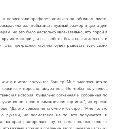
а я нарисовала трафарет домиков на обычном листе,
раскрасила их, чтобы знать нужный размер и цвета для
ерам, но это было настолько увлекательно, что порой я
 других мастериц, и все работы были восхитительны и
и. Эта прекрасная картина будет радовать всех своих
 каким в итоге получится баннер. Мне виделось что-то
ь красиво, интересно, аккуратно… Но чтобы получилось
твенская история, буквально сотканная и собранная по
олучается не “просто симпатичная картинка”, интересно
де: “Да это совсем не сложно и быстро”, “Мне только
аю руками, но посмотрела на то, что получается, и
, которая растерялась: ну, совсем неплохо человек
, что каждый вложил в создание этого шедевра частичку