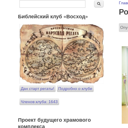
Форма поиска
Вы
Глав
Поиск
Ро
Библейский клуб «Восход»
Опу
Дан старт регаты!
Подробно о клубе
Членов клуба: 1643
Проект будущего храмового
комплекса