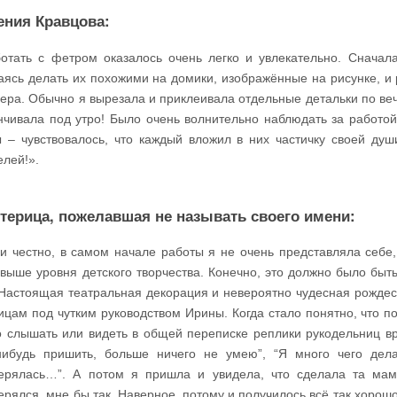
ения Кравцова:
отать с фетром оказалось очень легко и увлекательно. Сначал
аясь делать их похожими на домики, изображённые на рисунке, и 
ера. Обычно я вырезала и приклеивала отдельные детальки по веч
нчивала под утро! Было очень волнительно наблюдать за работой
 – чувствовалось, что каждый вложил в них частичку своей душ
елей!».
терица, пожелавшая не называть своего имени:
и честно, в самом начале работы я не очень представляла себе,
 выше уровня детского творчества. Конечно, это должно было быт
 Настоящая театральная декорация и невероятно чудесная рождес
ицам под чутким руководством Ирины. Когда стало понятно, что п
 слышать или видеть в общей переписке реплики рукодельниц вро
нибудь пришить, больше ничего не умею”, “Я много чего дел
ерялась…”. А потом я пришла и увидела, что сделала та мама
ерялся, мне бы так. Наверное, потому и получилось всё так хорошо