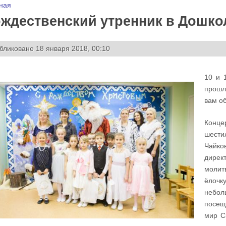
 здесь
ная
ждественский утренник в Дошко
бликовано 18 января 2018, 00:10
10 и 
прошл
вам об
Конце
шести
Чайко
дирек
молит
ёлочк
небол
посещ
мир С