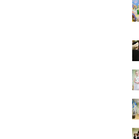
Вот с этим предлагается войти в сплошную
неделю. Ещё раз: сплошная неделя прошла,
потом две мясопустные, третья – Масленица,
прощённое воскресенье. С чем я приду?
В нас должно быть внимание к тому, что время
воздержания – это дни для приготовления не
только к Пасхе, а к Небесному Царству! Это
цель жизни. Я об этом забыл, я туда хочу, но я
забыл. И я серьёзно должен что-то делать,
хотя бы в дни поста. Чтобы сначала увидеть в
себе этого урода, а потом начать с ним борьбу.
Аминь.
Протоиерей Андрей Алексеев