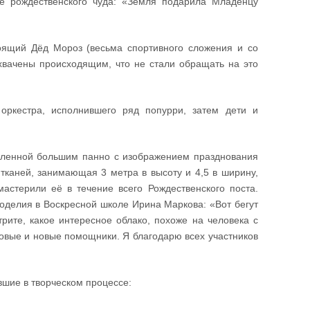
е рождественского чуда: «Земля подарила Младенцу
тоящий Дёд Мороз (весьма спортивного сложения и со
хвачены происходящим, что не стали обращать на это
оркестра, исполнившего ряд попурри, затем дети и
авленной большим панно с изображением празднования
тканей, занимающая 3 метра в высоту и 4,5 в ширину,
мастерили её в течение всего Рождественского поста.
коделия в Воскресной школе Ирина Маркова: «Вот бегут
отрите, какое интересное облако, похоже на человека с
 новые и новые помощники. Я благодарю всех участников
вшие в творческом процессе: