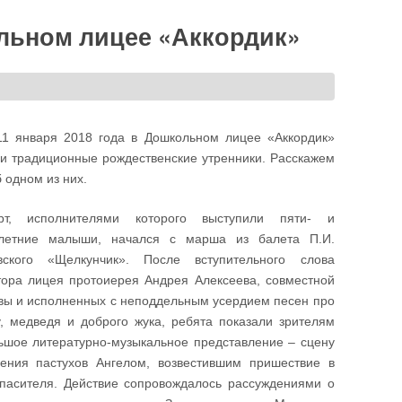
льном лицее «Аккордик»
11 января 2018 года в Дошкольном лицее «Аккордик»
и традиционные рождественские утренники. Расскажем
 одном из них.
рт, исполнителями которого выступили пяти- и
летние малыши, начался с марша из балета П.И.
вского «Щелкунчик». После вступительного слова
тора лицея протоиерея Андрея Алексеева, совместной
вы и исполненных с неподдельным усердием песен про
у, медведя и доброго жука, ребята показали зрителям
ьшое литературно-музыкальное представление – сцену
ения пастухов Ангелом, возвестившим пришествие в
пасителя. Действие сопровождалось рассуждениями о