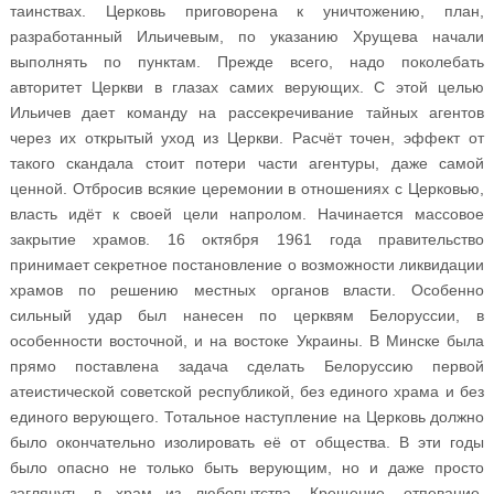
таинствах. Церковь приговорена к уничтожению, план,
разработанный Ильичевым, по указанию Хрущева начали
выполнять по пунктам. Прежде всего, надо поколебать
авторитет Церкви в глазах самих верующих. С этой целью
Ильичев дает команду на рассекречивание тайных агентов
через их открытый уход из Церкви. Расчёт точен, эффект от
такого скандала стоит потери части агентуры, даже самой
ценной. Отбросив всякие церемонии в отношениях с Церковью,
власть идёт к своей цели напролом. Начинается массовое
закрытие храмов. 16 октября 1961 года правительство
принимает секретное постановление о возможности ликвидации
храмов по решению местных органов власти. Особенно
сильный удар был нанесен по церквям Белоруссии, в
особенности восточной, и на востоке Украины. В Минске была
прямо поставлена задача сделать Белоруссию первой
атеистической советской республикой, без единого храма и без
единого верующего. Тотальное наступление на Церковь должно
было окончательно изолировать её от общества. В эти годы
было опасно не только быть верующим, но и даже просто
заглянуть в храм из любопытства. Крещение, отпевание,