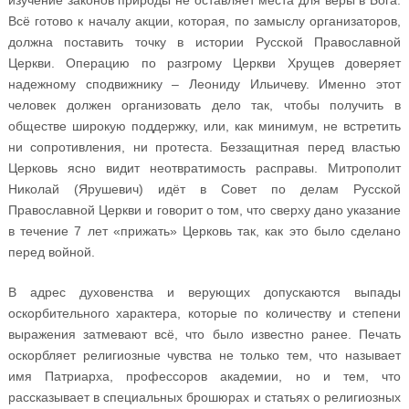
изучение законов природы не оставляет места для веры в Бога.
Всё готово к началу акции, которая, по замыслу организаторов,
должна поставить точку в истории Русской Православной
Церкви. Операцию по разгрому Церкви Хрущев доверяет
надежному сподвижнику – Леониду Ильичеву. Именно этот
человек должен организовать дело так, чтобы получить в
обществе широкую поддержку, или, как минимум, не встретить
ни сопротивления, ни протеста. Беззащитная перед властью
Церковь ясно видит неотвратимость расправы. Митрополит
Николай (Ярушевич) идёт в Совет по делам Русской
Православной Церкви и говорит о том, что сверху дано указание
в течение 7 лет «прижать» Церковь так, как это было сделано
перед войной.
В адрес духовенства и верующих допускаются выпады
оскорбительного характера, которые по количеству и степени
выражения затмевают всё, что было известно ранее. Печать
оскорбляет религиозные чувства не только тем, что называет
имя Патриарха, профессоров академии, но и тем, что
рассказывает в специальных брошюрах и статьях о религиозных