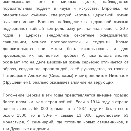
использование его в мирных целях, наблюдается
поразительный подъем в науке и искусстве. Впрочем, на
оперативных съёмках спецслужб картина церковной жизни
выглядит иначе. Внешнее наблюдение за церковной жизнью
подкрепляет тайный контроль изнутри: начиная еще с 20-х
годов в Церковь внедрялись секретные осведомители:
священники, монахи преподаватели и студенты. Кроме
доносительства они могли быть использованы и для
провокаций, их час вот-вот пробьёт. А пока власть вполне
осознает, что на деле церковная жизнь серьёзно отличается от
образа, созданного пропагандой, а её руководство, во главе с
Патриархом Алексием (Симанским) и митрополитом Николаем
(Ярушевичем), реально оказывает влияние на верующих.
Положение Церкви в эти годы представляется внешне гораздо
более прочным, чем перед войной. Если в 1914 году в стране
насчитывалось 55 000 храмов, а в 1937 году их было всего
около 1300, то в 50-е – свыше 13 000. Действовали 63
монастыря, 9 семинарий, где готовили новых священников, и
три Духовные академии.