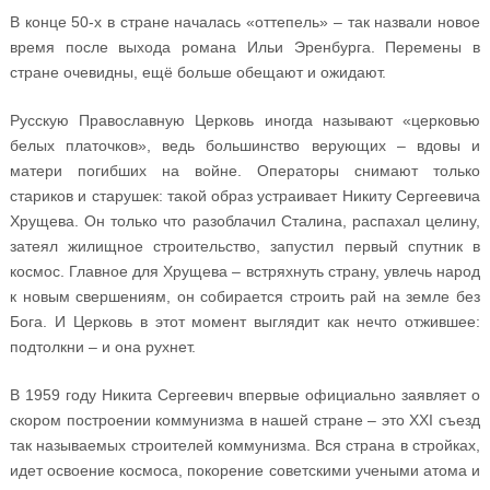
В конце 50-х в стране началась «оттепель» – так назвали новое
время после выхода романа Ильи Эренбурга. Перемены в
стране очевидны, ещё больше обещают и ожидают.
Русскую Православную Церковь иногда называют «церковью
белых платочков», ведь большинство верующих – вдовы и
матери погибших на войне. Операторы снимают только
стариков и старушек: такой образ устраивает Никиту Сергеевича
Хрущева. Он только что разоблачил Сталина, распахал целину,
затеял жилищное строительство, запустил первый спутник в
космос. Главное для Хрущева – встряхнуть страну, увлечь народ
к новым свершениям, он собирается строить рай на земле без
Бога. И Церковь в этот момент выглядит как нечто отжившее:
подтолкни – и она рухнет.
В 1959 году Никита Сергеевич впервые официально заявляет о
скором построении коммунизма в нашей стране – это ХХI съезд
так называемых строителей коммунизма. Вся страна в стройках,
идет освоение космоса, покорение советскими учеными атома и