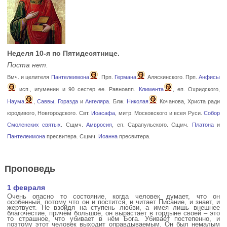
Неделя 10-я по Пятидесятнице.
Поста нет.
Вмч. и целителя
Пантелеимона
. Прп.
Германа
Аляскинского. Прп.
Анфисы
исп., игумении и 90 сестер ее. Равноапп.
Климента
, еп. Охридского,
Наума
,
Саввы
,
Горазда
и
Ангеляра
. Блж.
Николая
Кочанова, Христа ради
юродивого, Новгородского. Свт.
Иоасафа
, митр. Московского и всея Руси.
Собор
Смоленских святых
. Сщмч.
Амвросия
, еп. Сарапульского. Сщмч.
Платона
и
Пантелеимона
пресвитера. Сщмч.
Иоанна
пресвитера.
Проповедь
1 февраля
Очень опасно то состояние, когда человек думает, что он
особенный, потому что он и постится, и читает Писание, и знает, и
жертвует. Не взойдя на ступень любви, а имея лишь внешнее
благочестие, причём большое, он вырастает в гордыне своей – это
то страшное, что убивает в нём Бога. Убивает постепенно, и
поэтому этот человек выходит оправдываемым. Он был немалым