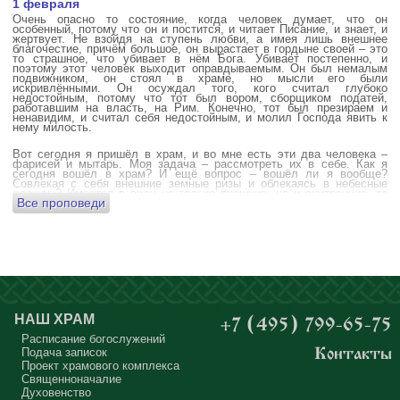
1 февраля
Очень опасно то состояние, когда человек думает, что он
особенный, потому что он и постится, и читает Писание, и знает, и
жертвует. Не взойдя на ступень любви, а имея лишь внешнее
благочестие, причём большое, он вырастает в гордыне своей – это
то страшное, что убивает в нём Бога. Убивает постепенно, и
поэтому этот человек выходит оправдываемым. Он был немалым
подвижником, он стоял в храме, но мысли его были
искривлёнными. Он осуждал того, кого считал глубоко
недостойным, потому что тот был вором, сборщиком податей,
работавшим на власть, на Рим. Конечно, тот был презираем и
ненавидим, и считал себя недостойным, и молил Господа явить к
нему милость.
Вот сегодня я пришёл в храм, и во мне есть эти два человека –
фарисей и мытарь. Моя задача – рассмотреть их в себе. Как я
сегодня вошёл в храм? И ещё вопрос – вошёл ли я вообще?
Совлекая с себя внешние земные ризы и облекаясь в небесные
одежды? Имеется в виду не только внешние, но и внутренние, то
Все проповеди
есть помыслы.
А вот почему в древних соборах у входа можно найти изображения
ангела с мечом? Это символика, предложение тебе, человек,
задуматься: ты отсекаешь сейчас этим мечом, конечно же
незримым, свои помыслы? Ты с ними борешься, вот сейчас, стоя в
храме? Где твои мысли? О чём ты думаешь? Где сокровище твоего
сердца?
Меня в своё время потрясла история, когда духовному человеку
Бог открыл помыслы людей, стоящих в храме, и он ужаснулся
НАШ ХРАМ
+7 (495) 799-65-75
тому, что никто из них не молится – ни один человек, кроме одного
мальчика. Мысли у людей о чём угодно: о работе, о молодой жене
Расписание богослужений
или возлюбленной, о детях, о долгах, о футбольном матче, о
Подача записок
Контакты
путешествиях, о скором отпуске, о билетах, о машине, об одежде, о
Проект храмового комплекса
том, что будет после службы, где я буду обедать, куда пойду, что
подарить, что подарят, что я посмотрю, что, может быть, почитаю...
Священноначалие
Где здесь место для Бога?
Духовенство