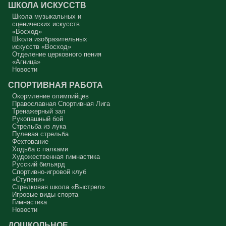
ШКОЛА ИСКУССТВ
сначала увидеть в себе этого урода, а потом начать с ним борьбу.
Школа музыкальных и
Аминь.
сценических искусств
«Восход»
Протоиерей Андрей Алексеев
Школа изобразительных
искусств «Восход»
Отделение церковного пения
«Агница»
Новости
СПОРТИВНАЯ РАБОТА
Окормление олимпийцев
Православная Спортивная Лига
Тренажерный зал
Рукопашный бой
Стрельба из лука
Пулевая стрельба
Фехтование
Ходьба с палками
Художественная гимнастика
Русский бильярд
Спортивно-игровой клуб
«Ступени»
Стрелковая школа «Выстрел»
Игровые виды спорта
Гимнастика
Новости
ДОШКОЛЬНОЕ