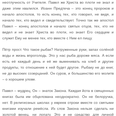
неотлучность от Учителя. Павел же Христа во плоти не знал и
даже этим хвалился. Иоанн Предтеча – это конец пророков и
начало апостолов, то есть конец тех, кто говорил, не видя, и
начало тех, кто видел и свидетельствует. Точно так же апостол
Павел – конец апостолов и начало святых отцов, тех, кто не
видел и не знает Христа во плоти, но знает Его сердцем и
служит Ему не менее тех, кто вместе с Ним ел пищу.
Пётр прост. Что такое рыбак? Натруженные руки, запах солёной
воды и жизнь впроголодь. Это у нас рыба дороже мяса. А если
есть её каждый день и её же выменивать на хлеб и другие
продукты, то отношение к ней будет другое. Рыбаку не до книг,
не до высоких созерцаний. Он суров, и большинство его молитв
– о хорошем улове.
Павел – мудрец. Он – знаток Закона. Каждая йота в священных
книгах была им обцелована неоднократно. Он не белоручка,
нет. В религиозных школах у евреев отроки вместе со святыми
книгами изучали ремёсла. Из слов Закона нельзя сделать ни
золотой венец, ни лопату. Это и не средство для личной