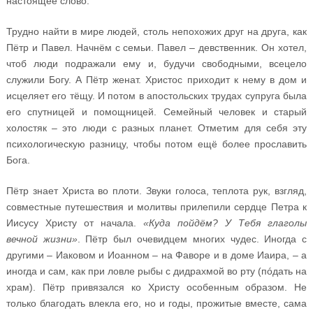
настоящее слово.
Трудно найти в мире людей, столь непохожих друг на друга, как
Пётр и Павел. Начнём с семьи. Павел – девственник. Он хотел,
чтоб люди подражали ему и, будучи свободными, всецело
служили Богу. А Пётр женат. Христос приходит к нему в дом и
исцеляет его тёщу. И потом в апостольских трудах супруга была
его спутницей и помощницей. Семейный человек и старый
холостяк – это люди с разных планет. Отметим для себя эту
психологическую разницу, чтобы потом ещё более прославить
Бога.
Пётр знает Христа во плоти. Звуки голоса, теплота рук, взгляд,
совместные путешествия и молитвы прилепили сердце Петра к
Иисусу Христу от начала.
«Куда пойдём? У Тебя глаголы
вечной жизни»
. Пётр был очевидцем многих чудес. Иногда с
другими – Иаковом и Иоанном – на Фаворе и в доме Иаира, – а
иногда и сам, как при ловле рыбы с дидрахмой во рту (пóдать на
храм). Пётр привязался ко Христу особенным образом. Не
только благодать влекла его, но и годы, прожитые вместе, сама