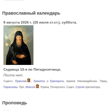
Православный календарь
8 августа 2026 г. (26 июля ст.ст.), суббота.
Седмица 10-я по Пятидесятнице.
Поста нет.
Сщмчч.
Ермолая
,
Ермиппа
и
Ермократа
, иереев Никомидийских. Прмц.
Параскевы
. Прп.
Моисея
Угрина, Печерского. Сщмч.
Сергия
пресвитера.
Проповедь