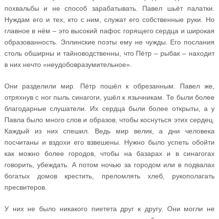
похвальбы и не способ зарабатывать. Павел шьёт палатки.
Нуждам его и тех, кто с ним, служат его собственные руки. Но
главное в нём – это высокий пафос горящего сердца и широкая
образованность. Эллинские поэты ему не чужды. Его послания
столь обширны и тайноводственны, что Пётр – рыбак – находит
в них нечто «неудобовразумительное».
Они разделили мир. Пётр пошёл к обрезанным. Павел же,
отряхнув с ног пыль синагоги, ушёл к язычникам. Те были более
благодарные слушатели. Их сердца были более открыты, а у
Павла было много слов и образов, чтобы коснуться этих сердец.
Каждый из них спешил. Ведь мир велик, а дни человека
посчитаны и вздохи его взвешены. Нужно было успеть обойти
как можно более городов, чтобы на базарах и в синагогах
говорить, убеждать. А потом ночью за городом или в подвалах
богатых домов крестить, преломлять хлеб, рукополагать
пресвитеров.
У них не было никакого пиетета друг к другу. Они могли не