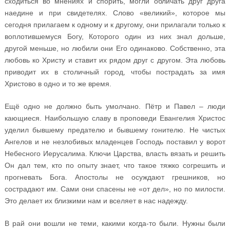
сходиться во мнениях и спорить, могли обличать друг друга
наедине и при свидетелях. Слово «великий», которое мы
сегодня прилагаем к одному и к другому, они прилагали только к
воплотившемуся Богу, Которого один из них знал дольше,
другой меньше, но любили они Его одинаково. Собственно, эта
любовь ко Христу и ставит их рядом друг с другом. Эта любовь
приводит их в столичный город, чтобы пострадать за имя
Христово в одно и то же время.
Ещё одно не должно быть умолчано. Пётр и Павел – люди
кающиеся. Наибольшую славу в проповеди Евангелия Христос
уделил бывшему предателю и бывшему гонителю. Не чистых
Ангелов и не незлобивых младенцев Господь поставил у ворот
Небесного Иерусалима. Ключи Царства, власть вязать и решить
Он дал тем, кто по опыту знает, что такое тяжко согрешить и
прогневать Бога. Апостолы не осуждают грешников, но
сострадают им. Сами они спасены не «от дел», но по милости.
Это делает их близкими нам и вселяет в нас надежду.
В рай они вошли не теми, какими когда-то были. Нужны были