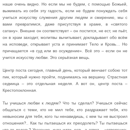
наше очень видно. Но если мы не будем, с помощью Божьей,
выжимать из себя эту гадость, если не будем понуждать себя
учиться искусству служения другим людям и смирению, мы с
вами превратимся, даже присутствуя в храме, в «святого
сатану». Внешне он соответствует – он постится, не ест, не пьёт,
он в храм заходит, молитвы вычитывает, докладывает обо всём
на исповеди, открывает уста и принимает Тело и Кровь… Но
причащается «в суд или во осуждение». Всё это – если он не
учится искусству любви. Это серьёзная вещь.
Центр поста сегодня, главный день, который венчает собою тот
пик, который нужно пройти, поднимаясь на вершину. Страстная
седмица – это отдельная неделя. А вот он, центр поста –
Крестопоклонная.
Ты учишься любви к людям? Что ты сделал? Учишься сейчас
общаться с теми, кто не мил тебе, кто раздражает тебя, кто
невыносим для тебя, кого ты ненавидишь, с кем ты не выстроил
отношения?.. Как ты пытаешься их преодолеть? Ты пытаешься
что-то делать? Указание, куда идти, есть, а ответ – «отвергнись