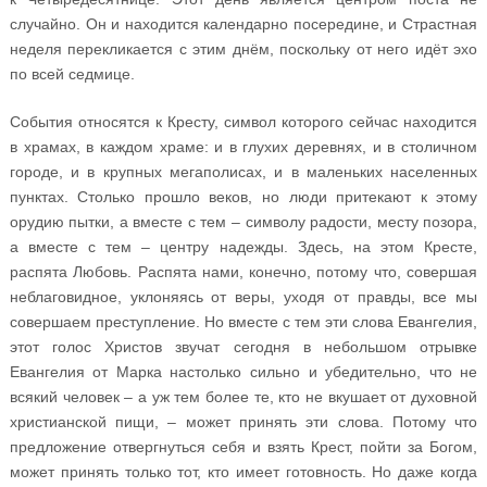
случайно. Он и находится календарно посередине, и Страстная
неделя перекликается с этим днём, поскольку от него идёт эхо
по всей седмице.
События относятся к Кресту, символ которого сейчас находится
в храмах, в каждом храме: и в глухих деревнях, и в столичном
городе, и в крупных мегаполисах, и в маленьких населенных
пунктах. Столько прошло веков, но люди притекают к этому
орудию пытки, а вместе с тем – символу радости, месту позора,
а вместе с тем – центру надежды. Здесь, на этом Кресте,
распята Любовь. Распята нами, конечно, потому что, совершая
неблаговидное, уклоняясь от веры, уходя от правды, все мы
совершаем преступление. Но вместе с тем эти слова Евангелия,
этот голос Христов звучат сегодня в небольшом отрывке
Евангелия от Марка настолько сильно и убедительно, что не
всякий человек – а уж тем более те, кто не вкушает от духовной
христианской пищи, – может принять эти слова. Потому что
предложение отвергнуться себя и взять Крест, пойти за Богом,
может принять только тот, кто имеет готовность. Но даже когда