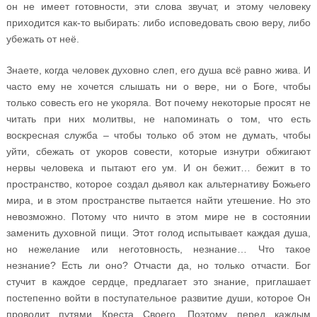
он не имеет готовности, эти слова звучат, и этому человеку
приходится как-то выбирать: либо исповедовать свою веру, либо
убежать от неё.
Знаете, когда человек духовно слеп, его душа всё равно жива. И
часто ему не хочется слышать ни о вере, ни о Боге, чтобы
только совесть его не укоряла. Вот почему некоторые просят не
читать при них молитвы, не напоминать о том, что есть
воскресная служба – чтобы только об этом не думать, чтобы
уйти, сбежать от укоров совести, которые изнутри обжигают
нервы человека и пытают его ум. И он бежит… бежит в то
пространство, которое создал дьявол как альтернативу Божьего
мира, и в этом пространстве пытается найти утешение. Но это
невозможно. Потому что ничто в этом мире не в состоянии
заменить духовной пищи. Этот голод испытывает каждая душа,
но нежелание или неготовность, незнание… Что такое
незнание? Есть ли оно? Отчасти да, но только отчасти. Бог
стучит в каждое сердце, предлагает это знание, приглашает
постепенно войти в поступательное развитие души, которое Он
проводит путями Креста Своего. Поэтому перед каждым