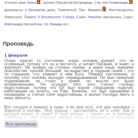
Успение прав.
Анны
, матери Пресвятой Богородицы. Свв. жен
Олимпиады
диакониссы и
Евпраксии
девы, Тавеннской. Прп.
Макария
Желтоводского,
Унженского. Память
V Вселенского Собора
. Сщмч.
Николая
пресвитера. Сщмч.
Александра
пресвитера. Св.
Ираиды
исп.
Проповедь
1 февраля
Очень опасно то состояние, когда человек думает, что он
особенный, потому что он и постится, и читает Писание, и знает, и
жертвует. Не взойдя на ступень любви, а имея лишь внешнее
благочестие, причём большое, он вырастает в гордыне своей – это
то страшное, что убивает в нём Бога. Убивает постепенно, и
поэтому этот человек выходит оправдываемым. Он был немалым
подвижником, он стоял в храме, но мысли его были
искривлёнными. Он осуждал того, кого считал глубоко
недостойным, потому что тот был вором, сборщиком податей,
работавшим на власть, на Рим. Конечно, тот был презираем и
ненавидим, и считал себя недостойным, и молил Господа явить к
нему милость.
Вот сегодня я пришёл в храм, и во мне есть эти два человека –
фарисей и мытарь. Моя задача – рассмотреть их в себе. Как я
сегодня вошёл в храм? И ещё вопрос – вошёл ли я вообще?
Совлекая с себя внешние земные ризы и облекаясь в небесные
одежды? Имеется в виду не только внешние, но и внутренние, то
Все проповеди
есть помыслы.
А вот почему в древних соборах у входа можно найти изображения
ангела с мечом? Это символика, предложение тебе, человек,