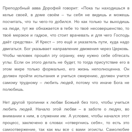
Преподобный авва Дорофей говорит: «Пока ты находишься в
келье своей, в доме своём – ты себя не видишь и можешь
посчитать, что ты чего-то добился. Но как только ты выходишь
на люди, тут же обнажается в тебе то твоё несовершенство, то
твоё мерзкое и гадкое, что стоит врачевать и для чего Господь
даёт средства». И Крест – это ещё и указатель пути, куда надо
двигаться. Бог указывает направление движения через Церковь.
Чтобы человек прошёл эту огранку, ему нужно себе обтесать
углы. Если он этого делать не будет, то тогда присутствие его в
этом мире только формально, его жизнь неполноценна. Он
должен пройти испытания и учиться смирению, должен учится
самому трудному – любить людей, потому что иначе Бога не
полюбишь.
Нет другой тропинки к любви Божьей без того, чтобы учиться
любить людей. Начало этой любви – в заботе о людях, во
внимании к ним, в служении им. А условие, чтобы начался этот
процесс, заключено в словах «отвергнись себя», то есть это
самоотвержение, так как мы все с вами эгоисты. Самолюбие