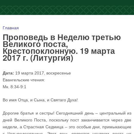
Вы здесь
Главная
Проповедь в Неделю третью
Великого поста,
Крестопоклонную. 19 марта
2017 г. (Литургия)
Дата:
19 марта 2017, воскресенье
Евангельские чтения:
Мк. 8:34-9:1
Во имя Отца, и Сына, и Святаго Духа!
Дорогие братья и сестры! Сегодняшний день – центральный из
дней Великого Поста, поскольку пост заканчивается через две
недели, а Страстная Седмица – это особые дни, примыкающие
к Четыредесятнице. Этот день является центром поста не