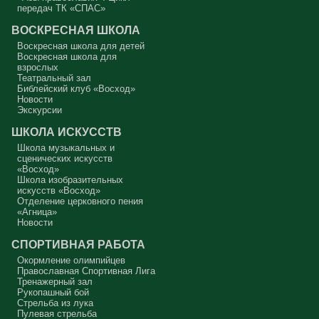
Совесть моя заморожена, снегом запорошена, и я себе нравлюсь,
передач ТК «СПАС»
как Ваня из сказки «Морозко»: «Какой я хороший! Милый!»
ВОСКРЕСНАЯ ШКОЛА
Сегодняшняя притча очень трудная. В ней хочется увидеть кого-то
другого, но не себя.
Воскресная школа для детей
Воскресная школа для
Вот с этим предлагается войти в сплошную неделю. Ещё раз:
взрослых
сплошная неделя прошла, потом две мясопустные, третья –
Театральный зал
Масленица, прощённое воскресенье. С чем я приду?
Библейский клуб «Восход»
Новости
В нас должно быть внимание к тому, что время воздержания – это
дни для приготовления не только к Пасхе, а к Небесному Царству!
Экскурсии
Это цель жизни. Я об этом забыл, я туда хочу, но я забыл. И я
серьёзно должен что-то делать, хотя бы в дни поста. Чтобы
ШКОЛА ИСКУССТВ
сначала увидеть в себе этого урода, а потом начать с ним борьбу.
Школа музыкальных и
Аминь.
сценических искусств
«Восход»
Протоиерей Андрей Алексеев
Школа изобразительных
искусств «Восход»
Отделение церковного пения
«Агница»
Новости
СПОРТИВНАЯ РАБОТА
Окормление олимпийцев
Православная Спортивная Лига
Тренажерный зал
Рукопашный бой
Стрельба из лука
Пулевая стрельба