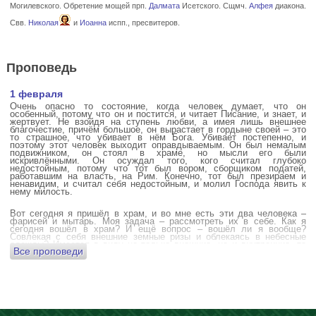
Могилевского. Обретение мощей прп.
Далмата
Исетского. Сщмч.
Алфея
диакона.
Свв.
Николая
и
Иоанна
испп., пресвитеров.
Проповедь
1 февраля
Очень опасно то состояние, когда человек думает, что он
особенный, потому что он и постится, и читает Писание, и знает, и
жертвует. Не взойдя на ступень любви, а имея лишь внешнее
благочестие, причём большое, он вырастает в гордыне своей – это
то страшное, что убивает в нём Бога. Убивает постепенно, и
поэтому этот человек выходит оправдываемым. Он был немалым
подвижником, он стоял в храме, но мысли его были
искривлёнными. Он осуждал того, кого считал глубоко
недостойным, потому что тот был вором, сборщиком податей,
работавшим на власть, на Рим. Конечно, тот был презираем и
ненавидим, и считал себя недостойным, и молил Господа явить к
нему милость.
Вот сегодня я пришёл в храм, и во мне есть эти два человека –
фарисей и мытарь. Моя задача – рассмотреть их в себе. Как я
сегодня вошёл в храм? И ещё вопрос – вошёл ли я вообще?
Совлекая с себя внешние земные ризы и облекаясь в небесные
одежды? Имеется в виду не только внешние, но и внутренние, то
Все проповеди
есть помыслы.
А вот почему в древних соборах у входа можно найти изображения
ангела с мечом? Это символика, предложение тебе, человек,
задуматься: ты отсекаешь сейчас этим мечом, конечно же
незримым, свои помыслы? Ты с ними борешься, вот сейчас, стоя в
храме? Где твои мысли? О чём ты думаешь? Где сокровище твоего
сердца?