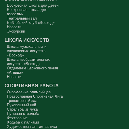
Сегодняшняя притча очень трудная. В ней хочется увидеть кого-то
другого, но не себя.
Воскресная школа для детей
Воскресная школа для
Вот с этим предлагается войти в сплошную неделю. Ещё раз:
взрослых
сплошная неделя прошла, потом две мясопустные, третья –
Театральный зал
Масленица, прощённое воскресенье. С чем я приду?
Библейский клуб «Восход»
Новости
В нас должно быть внимание к тому, что время воздержания – это
дни для приготовления не только к Пасхе, а к Небесному Царству!
Экскурсии
Это цель жизни. Я об этом забыл, я туда хочу, но я забыл. И я
серьёзно должен что-то делать, хотя бы в дни поста. Чтобы
ШКОЛА ИСКУССТВ
сначала увидеть в себе этого урода, а потом начать с ним борьбу.
Школа музыкальных и
Аминь.
сценических искусств
«Восход»
Протоиерей Андрей Алексеев
Школа изобразительных
искусств «Восход»
Отделение церковного пения
«Агница»
Новости
СПОРТИВНАЯ РАБОТА
Окормление олимпийцев
Православная Спортивная Лига
Тренажерный зал
Рукопашный бой
Стрельба из лука
Пулевая стрельба
Фехтование
Ходьба с палками
Художественная гимнастика