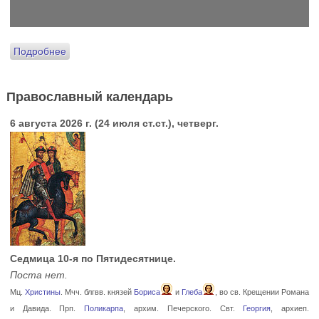
Подробнее
Православный календарь
6 августа 2026 г. (24 июля ст.ст.), четверг.
Седмица 10-я по Пятидесятнице.
Поста нет.
Мц.
Христины
. Мчч. блгвв. князей
Бориса
и
Глеба
, во св. Крещении Романа
и Давида. Прп.
Поликарпа
, архим. Печерского. Свт.
Георгия
, архиеп.