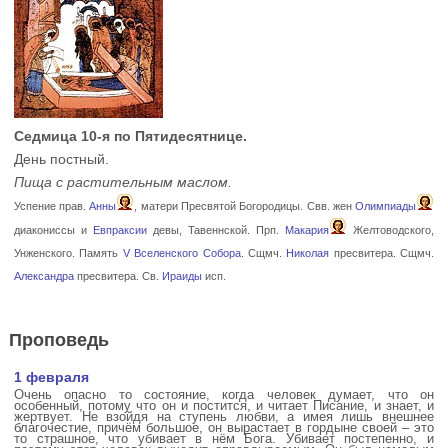
Седмица 10-я по Пятидесятнице.
День постный.
Пища с растительным маслом.
Успение прав.
Анны
, матери Пресвятой Богородицы. Свв. жен
Олимпиады
диакониссы и
Евпраксии
девы, Тавеннской. Прп.
Макария
Желтоводского,
Унженского. Память
V Вселенского Собора
. Сщмч.
Николая
пресвитера. Сщмч.
Александра
пресвитера. Св.
Ираиды
исп.
Проповедь
1 февраля
Очень опасно то состояние, когда человек думает, что он
особенный, потому что он и постится, и читает Писание, и знает, и
жертвует. Не взойдя на ступень любви, а имея лишь внешнее
благочестие, причём большое, он вырастает в гордыне своей – это
то страшное, что убивает в нём Бога. Убивает постепенно, и