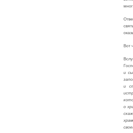
мног
Отве
свят
оказ
Вот 
Всл
Госп
и с
запо
и с
истр
кото
о хр
скаж
хра
свое