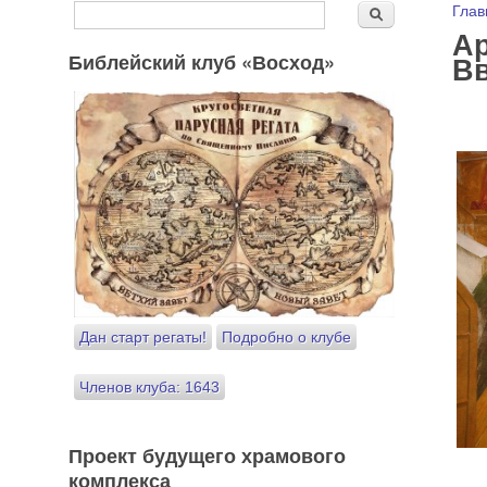
Форма поиска
Вы
Глав
Поиск
Ар
Библейский клуб «Восход»
Вв
Дан старт регаты!
Подробно о клубе
Членов клуба: 1643
Проект будущего храмового
комплекса