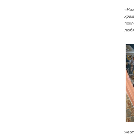
А мальчик молился о больной маме. Молился
«Раз
искренне – и мама выздоравливает.
храм
Два человека, сказано в евангельской притче,
вошли в церковь.
покл
любя
Мы с вниманием осеняем себя крестным
знамением? Что я делаю, налагая персты на
лоб? Я помню, что это – освящение ума. А я
его освящаю? Потом – на чрево, внутреннее
чувство, на правое и левое плечо – все свои
телесные силы. Я об этом задумываюсь или
нет? Так вошёл ли я в храм или нет? Я пришёл
и занял какое-то удобное для меня место.
Разве я не фарисей в этой ситуации? «Это моё
место, мне здесь хорошо, и я уж точно лучше
кого-то. Сейчас покопаюсь в памяти и вспомню,
кто хуже меня. А если я участвую в таинствах
– исповедуюсь, причащаюсь – то я вообще
святой. Если я пост соблюдаю, Евангелие
читаю, святых отцов – у меня всё хорошо, Бог
мне должен Царство Небесное, я его
заслужил. Я ведь почти всё время в храме, а
они?
Двое вошли в храм – фарисей и я, вор.
Я ворую время у себя и у кого-то ещё. Трачу
его не туда, на пустое. Совесть моя
заморожена, снегом запорошена, и я себе
нравлюсь, как Ваня из сказки «Морозко»:
«Какой я хороший! Милый!»
Сегодняшняя притча очень трудная. В ней
хочется увидеть кого-то другого, но не себя.
жерт