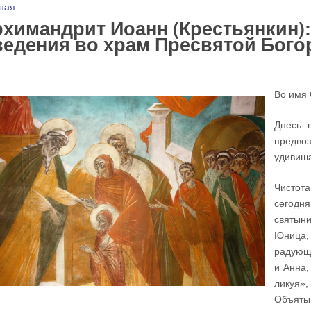
 здесь
ная
химандрит Иоанн (Крестьянкин):
едения во храм Пресвятой Бог
Во имя 
Днесь 
предво
удивиша
Чистота
сегодня
святын
Юница
радующ
и Анна,
ликуя»
Объяты