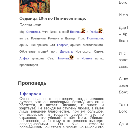
Бого
И с 
Седмица 10-я по Пятидесятнице.
Поста нет.
Дар 
Мц.
Христины
. Мчч. блгвв. князей
Бориса
и
Глеба
,
– Хр
во св. Крещении Романа и Давида. Прп.
Поликарпа
,
благ
архим. Печерского. Свт.
Георгия
, архиеп. Могилевского.
Обретение мощей прп.
Далмата
Исетского. Сщмч.
И с 
Алфея
диакона. Свв.
Николая
и
Иоанна
испп.,
запе
пресвитеров.
сря
С вх
Проповедь
земл
Божи
1 февраля
Очень опасно то состояние, когда человек
думает, что он особенный, потому что он и
Так 
постится, и читает Писание, и знает, и
жертвует. Не взойдя на ступень любви, а имея
Бого
лишь внешнее благочестие, причём большое,
он вырастает в гордыне своей – это то
страшное, что убивает в нём Бога. Убивает
постепенно, и поэтому этот человек выходит
До я
оправдываемым. Он был немалым
подвижником, он стоял в храме, но мысли его