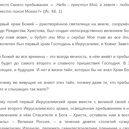
место Своего пребывания.
«...Небо – престол Мой, а земля – под
место покоя Моего?»
(Ис. 66, 1).
рвый храм Божий – рукотворённое святилище на земле, сооружё
 до Рождества Христова, был создан непосредственно велением Б
му там вовек; и будут очи Мои и сердце Мое там во все дн
колепен был первый храм Господень в Иерусалиме, и Ковчег Завет
 Божий во все времена – это всегда вечность, в нём живёт и пребыв
будет до самого второго и славного пришествия Господня. В
оящее, и будущее. И нет в жизни тайн, которых бы не знал Храм Б
очему же живущие не знают этих тайн, почему даже те, кто пребы
их и слышащих так мало?
му погиб первый Иерусалимский храм вместе с великой своей с
ыня второго Иерусалимского храма, освящённая пребыванием в н
явлением в нём Спасителя и Бога – Христа, оставила нам в во
аиль» – Великая Россия, – в течение девяти столетий соз
озаветному Израилю, пережить семидесятилетнее пленение у сво