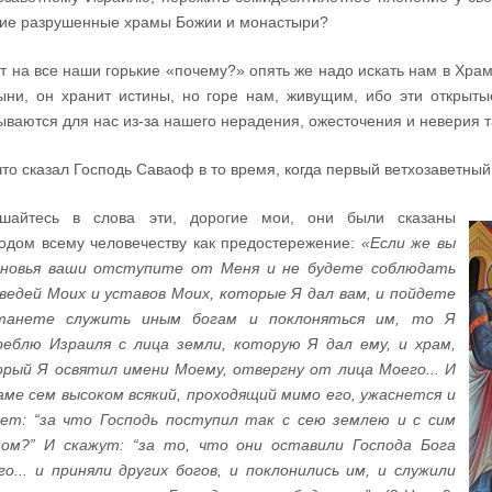
ие разрушенные храмы Божии и монастыри?
т на все наши горькие «почему?» опять же надо искать нам в Хра
ыни, он хранит истины, но горе нам, живущим, ибо эти открыт
ываются для нас из-за нашего нерадения, ожесточения и неверия 
что сказал Господь Саваоф в то время, когда первый ветхозаветны
ушайтесь в слова эти, дорогие мои, они были сказаны
одом всему человечеству как предостережение:
«Если же вы
ыновья ваши отступите от Меня и не будете соблюдать
ведей Моих и уставов Моих, которые Я дал вам, и пойдете
танете служить иным богам и поклоняться им, то Я
еблю Израиля с лица земли, которую Я дал ему, и храм,
рый Я освятил имени Моему, отвергну от лица Моего... И
аме сем высоком всякий, проходящий мимо его, ужаснется и
ет: “за что Господь поступил так с сею землею и с сим
мом?” И скажут: “за то, что они оставили Господа Бога
го... и приняли других богов, и поклонились им, и служили