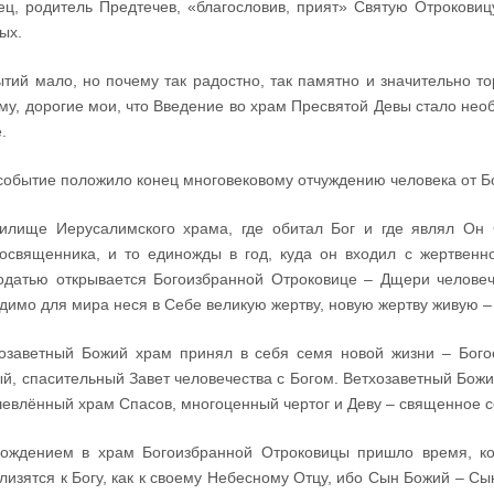
ец, родитель Предтечев, «благословив, прият» Святую Отрокови
ых.
тий мало, но почему так радостно, так памятно и значительно т
му, дорогие мои, что Введение во храм Пресвятой Девы стало н
.
событие положило конец многовековому отчуждению человека от Бо
илище Иерусалимского храма, где обитал Бог и где являл Он С
освященника, и то единожды в год, куда он входил с жертвенн
одатью открывается Богоизбранной Отроковице – Дщери человеч
димо для мира неся в Себе великую жертву, новую жертву живую – 
озаветный Божий храм принял в себя семя новой жизни – Богоо
й, спасительный Завет человечества с Богом. Ветхозаветный Божи
евлённый храм Спасов, многоценный чертог и Деву – священное 
ождением в храм Богоизбранной Отроковицы пришло время, ко
лизятся к Богу, как к своему Небесному Отцу, ибо Сын Божий – Сы