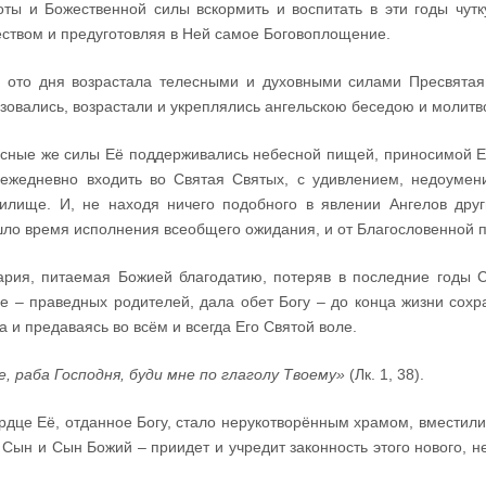
оты и Божественной силы вскормить и воспитать в эти годы чут
ством и предуготовляя в Ней самое Боговоплощение.
 ото дня возрастала телесными и духовными силами Пресвята
зовались, возрастали и укреплялись ангельскою беседою и молитво
сные же силы Её поддерживались небесной пищей, приносимой Е
ежедневно входить во Святая Святых, с удивлением, недоуме
илище. И, не находя ничего подобного в явлении Ангелов дру
ло время исполнения всеобщего ожидания, и от Благословенной п
рия, питаемая Божией благодатию, потеряв в последние годы С
е – праведных родителей, дала обет Богу – до конца жизни сохр
а и предаваясь во всём и всегда Его Святой воле.
Се, раба Господня, буди мне по глаголу Твоему»
(Лк. 1, 38).
рдце Её, отданное Богу, стало нерукотворённым храмом, вместили
 Сын и Сын Божий – приидет и учредит законность этого нового, 
.