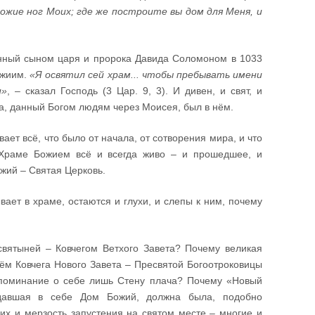
ножие ног Моих; где же построите вы дом для Меня, и
нный сыном царя и пророка Давида Соломоном в 1033
ожиим.
«Я освятил сей храм... чтобы пребывать имени
и»
, – сказал Господь (3 Цар. 9, 3). И дивен, и свят, и
а, данный Богом людям через Моисея, был в нём.
ает всё, что было от начала, от сотворения мира, и что
 Храме Божием всё и всегда живо – и прошедшее, и
ожий – Святая Церковь.
вает в храме, остаются и глухи, и слепы к ним, почему
вятыней – Ковчегом Ветхого Завета? Почему великая
ём Ковчега Нового Завета – Пресвятой Богоотроковицы
споминание о себе лишь Стену плача? Почему «Новый
идавшая в себе Дом Божий, должна была, подобно
их и мерзость запустения на святом месте – многие и