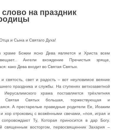
 слово на праздник
ородицы
Отца и Сына и Святаго Духа!
в храме Божии ясно Дева является и Христа всем
звещает... Ангели вхождение Пречистыя зряще,
ся: како Дева входит во Святая Святых.
 и святость, свет и радость – вот неуловимое веяние
шнего праздника и службы. На ступенях ветхозаветной
и Иерусалимского храма поставляется трёхлетняя
, Святая Святых большая, торжествующая и
аяся. А престарелые праведные родители Ее, Иоаким
 и хор отроковиц с возжёнными свечами, «поя, играя и
, сопровождают Ту, Которая приносится в дар Богу.
й священным восторгом, первосвященник Захария –