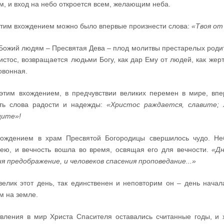
м, и вход на небо откроется всем, желающим неба.
этим вхождением можно было впервые произнести слова:
«Твоя от
Божий людям – Пресвятая Дева – плод молитвы престарелых родит
истос, возвращается людьми Богу, как дар Ему от людей, как жер
овонная.
этим вхождением, в предчувствии великих перемен в мире, вп
ть слова радости и надежды:
«Христос раждается, славите; 
щите»!
ождением в храм Пресвятой Богородицы свершилось чудо. Не
ею, и вечность вошла во время, освящая его для вечности.
«Дн
я предображение, и человеков спасения проповедание...»
велик этот день, так единственен и неповторим он – день начал
м на земле.
вления в мир Христа Спасителя оставались считанные годы, и 