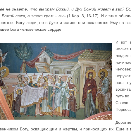
ве не знаете, что вы храм Божий, и Дух Божий живет в вас? Е
 Божий свят; а этот храм – вы»
(1 Кор. 3, 16-17). И с этим обн
оняться Богу люди, но в Духе и истине они поклонятся Ему на вс
щее Бога человеческое сердце.
И вот 
нельзя 
людям в
начинае
челове
неруко
наш пу
воспита
путь во
Своею
Первосв
Дороги
венником Богу, освящающим и жертвы, и приносящих их. Еще в 