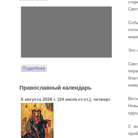
стар
Свят
Собы
пото
мире
Это 
Свят
Подробнее
перв
благ
неви
Православный календарь
Ветх
6 августа 2026 г. (24 июля ст.ст.), четверг.
Новы
одуш
С вх
приб