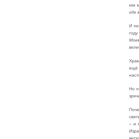
как 
Вот с этим предлагается войти в сплошную
неделю. Ещё раз: сплошная неделя прошла,
где 
потом две мясопустные, третья – Масленица,
прощённое воскресенье. С чем я приду?
И пе
В нас должно быть внимание к тому, что время
воздержания – это дни для приготовления не
году
только к Пасхе, а к Небесному Царству! Это
цель жизни. Я об этом забыл, я туда хочу, но я
забыл. И я серьёзно должен что-то делать,
Мое
хотя бы в дни поста. Чтобы сначала увидеть в
себе этого урода, а потом начать с ним борьбу.
вели
Аминь.
Храм
Протоиерей Андрей Алексеев
ещё 
наст
Но п
зряч
Поче
свят
– и 
Изр
ветх