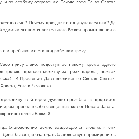
цу, и по особому откровению Божию ввел Её во Святая
оржество сие? Почему праздник стал двунадесятым? Да
еобходимым звеном спасительного Божия промышления о
га и пребыванию его под рабством греху.
воё присутствие, недоступное никому, кроме одного
ой кровию, принося молитву за грехи народа, Божией
еской. И Пресвятая Дева вводится во Святая Святых,
Христа, Бога и Человека.
троковицу, в Которой духовно прозябнет и прорастёт
й храм принял в себя священный ковчег Нового Завета,
сокровище славы Божией.
гда благоволение Божие возвращается людям, и они
н Девы бывает, и благодать благовествует примирение с