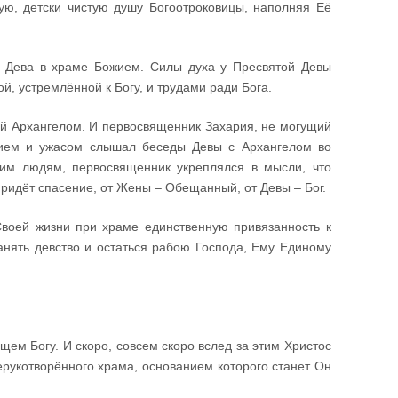
кую, детски чистую душу Богоотроковицы, наполняя Её
я Дева в храме Божием. Силы духа у Пресвятой Девы
й, устремлённой к Богу, и трудами ради Бога.
й Архангелом. И первосвященник Захария, не могущий
нием и ужасом слышал беседы Девы с Архангелом во
гим людям, первосвященник укреплялся в мысли, что
ридёт спасение, от Жены – Обещанный, от Девы – Бог.
воей жизни при храме единственную привязанность к
анять девство и остаться рабою Господа, Ему Единому
щем Богу. И скоро, совсем скоро вслед за этим Христос
нерукотворённого храма, основанием которого станет Он