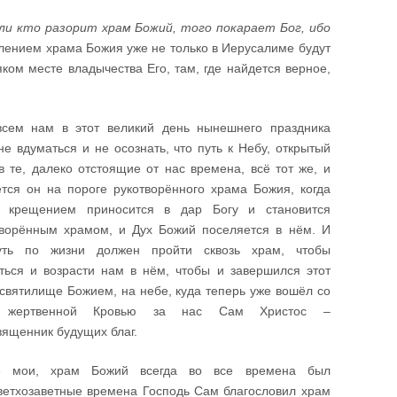
сли кто разорит храм Божий, того покарает Бог, ибо
овлением храма Божия уже не только в Иерусалиме будут
яком месте владычества Его, там, где найдется верное,
всем нам в этот великий день нынешнего праздника
не вдуматься и не осознать, что путь к Небу, открытый
 те, далеко отстоящие от нас времена, всё тот же, и
тся он на пороге рукотворённого храма Божия, когда
к крещением приносится в дар Богу и становится
творённым храмом, и Дух Божий поселяется в нём. И
ть по жизни должен пройти сквозь храм, чтобы
ться и возрасти нам в нём, чтобы и завершился этот
 святилище Божием, на небе, куда теперь уже вошёл со
 жертвенной Кровью за нас Сам Христос –
ященник будущих благ.
е мои, храм Божий всегда во все времена был
ветхозаветные времена Господь Сам благословил храм