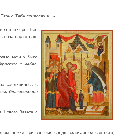
 Твоих, Тебе приносяща...»
елей, и через Неё
тва благоприятная,
ервые можно было
Христос с небес,
бо соединилось с
есь благоволения
а Нового Завета с
храм Божий призван был среди величайшей святости,