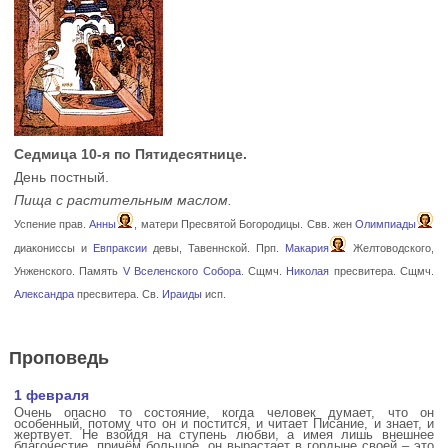
Седмица 10-я по Пятидесятнице.
День постный.
Пища с растительным маслом.
Успение прав.
Анны
, матери Пресвятой Богородицы. Свв. жен
Олимпиады
диакониссы и
Евпраксии
девы, Тавеннской. Прп.
Макария
Желтоводского,
Унженского. Память
V Вселенского Собора
. Сщмч.
Николая
пресвитера. Сщмч.
Александра
пресвитера. Св.
Ираиды
исп.
Проповедь
1 февраля
Очень опасно то состояние, когда человек думает, что он
особенный, потому что он и постится, и читает Писание, и знает, и
жертвует. Не взойдя на ступень любви, а имея лишь внешнее
благочестие, причём большое, он вырастает в гордыне своей – это