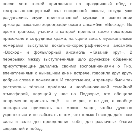
после чего гостей пригласили на праздничный обед в
театрально-концертный зал воскресной школы, откуда уже
раздавались звуки приветственной музыки в исполнении
оркестра вокально-хореографического ансамбля «Восход». Во
время трапезы, участие в которой приняли также некоторые
прихожане и сотрудники храма, на сцене зала с музыкальными
номерами выступали вокально-хореографический ансамбль
«Восход» и фольклорный ансамбль «Казачий круг». В
перерывах между выступлениями шло дружеское общение:
присутствующие делились своими воспоминаниями о Рио,
впечатлениями о нынешнем дне и встрече, говорили друг другу
добрые слова и пожелания. И спортсменки, и тренеры были так
растроганы тёплым приёмом и необыкновенной семейной
атмосферой, царящей у нас на Подворье, что обещали
непременно приехать ещё – и не раз, и не два, а вообще
постараться приезжать как можно чаще, чтобы духовно
укрепляться и не забывать о том, что только Господь даёт нам
силы и волю для преодоления себя, для различных благих
свершений и побед.