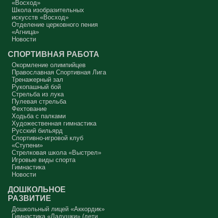
«Восход»
Протоиерей Андрей Алексеев
Школа изобразительных
искусств «Восход»
Отделение церковного пения
«Агница»
Новости
СПОРТИВНАЯ РАБОТА
Окормление олимпийцев
Православная Спортивная Лига
Тренажерный зал
Рукопашный бой
Стрельба из лука
Пулевая стрельба
Фехтование
Ходьба с палками
Художественная гимнастика
Русский бильярд
Спортивно-игровой клуб
«Ступени»
Стрелковая школа «Выстрел»
Игровые виды спорта
Гимнастика
Новости
ДОШКОЛЬНОЕ
РАЗВИТИЕ
Дошкольный лицей «Аккордик»
Гимнастика «Ладушки» (дети