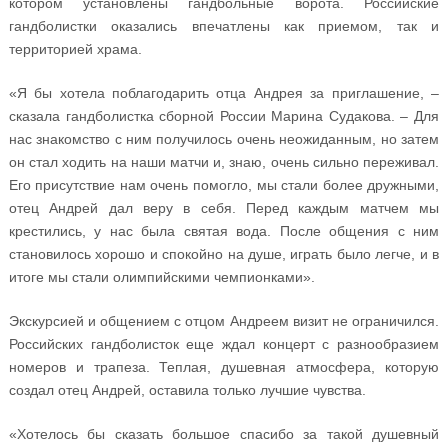
котором установлены гандбольные ворота. Российские
гандболистки оказались впечатлены как приемом, так и
территорией храма.
«Я бы хотела поблагодарить отца Андрея за приглашение, –
сказала гандболистка сборной России Марина Судакова. – Для
нас знакомство с ним получилось очень неожиданным, но затем
он стал ходить на наши матчи и, знаю, очень сильно переживал.
Его присутствие нам очень помогло, мы стали более дружными,
отец Андрей дал веру в себя. Перед каждым матчем мы
крестились, у нас была святая вода. После общения с ним
становилось хорошо и спокойно на душе, играть было легче, и в
итоге мы стали олимпийскими чемпионками».
Экскурсией и общением с отцом Андреем визит не ограничился.
Российских гандболисток еще ждал концерт с разнообразием
номеров и трапеза. Теплая, душевная атмосфера, которую
создал отец Андрей, оставила только лучшие чувства.
«Хотелось бы сказать большое спасибо за такой душевный