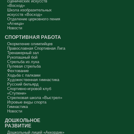
сценических искусств
«Восход»
Протоиерей Андрей Алексеев
Школа изобразительных
искусств «Восход»
Отделение церковного пения
«Агница»
Новости
СПОРТИВНАЯ РАБОТА
Окормление олимпийцев
Православная Спортивная Лига
Тренажерный зал
Рукопашный бой
Стрельба из лука
Пулевая стрельба
Фехтование
Ходьба с палками
Художественная гимнастика
Русский бильярд
Спортивно-игровой клуб
«Ступени»
Стрелковая школа «Выстрел»
Игровые виды спорта
Гимнастика
Новости
ДОШКОЛЬНОЕ
РАЗВИТИЕ
Дошкольный лицей «Аккордик»