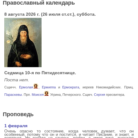
Православный календарь
8 августа 2026 г. (26 июля ст.ст.), суббота.
Седмица 10-я по Пятидесятнице.
Поста нет.
Сщмчч.
Ермолая
,
Ермиппа
и
Ермократа
, иереев Никомидийских. Прмц.
Параскевы
. Прп.
Моисея
Угрина, Печерского. Сщмч.
Сергия
пресвитера.
Проповедь
1 февраля
Очень опасно то состояние, когда человек думает, что он
особенный, потому что он и постится, и читает Писание, и знает, и
жертвует. Не взойдя на ступень любви, а имея лишь внешнее