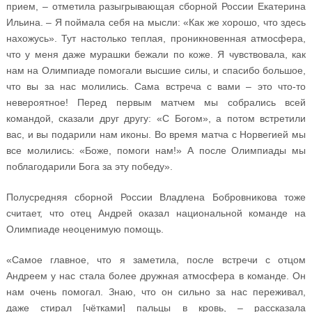
прием, – отметила разыгрывающая сборной России Екатерина
Ильина. – Я поймала себя на мысли: «Как же хорошо, что здесь
нахожусь». Тут настолько теплая, проникновенная атмосфера,
что у меня даже мурашки бежали по коже. Я чувствовала, как
нам на Олимпиаде помогали высшие силы, и спасибо большое,
что вы за нас молились. Сама встреча с вами – это что-то
невероятное! Перед первым матчем мы собрались всей
командой, сказали друг другу: «С Богом», а потом встретили
вас, и вы подарили нам иконы. Во время матча с Норвегией мы
все молились: «Боже, помоги нам!» А после Олимпиады мы
поблагодарили Бога за эту победу».
Полусредняя сборной России Владлена Бобровникова тоже
считает, что отец Андрей оказал национальной команде на
Олимпиаде неоценимую помощь.
«Самое главное, что я заметила, после встречи с отцом
Андреем у нас стала более дружная атмосфера в команде. Он
нам очень помогал. Знаю, что он сильно за нас переживал,
даже стирал [чётками] пальцы в кровь, – рассказала