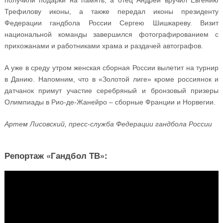
получили подарки на память, а отец Андрей вручил Евгению
Трефилову иконы, а также передал иконы президенту
Федерации гандбола России Сергею Шишкареву. Визит
национальной команды завершился фотографированием с
прихожанами и работниками храма и раздачей автографов.
А уже в среду утром женская сборная России вылетит на турнир
в Данию. Напомним, что в «Золотой лиге» кроме россиянок и
датчанок примут участие серебряный и бронзовый призеры
Олимпиады в Рио-де-Жанейро – сборные Франции и Норвегии.
Артем Лисовский, пресс-служба Федерации гандбола России
Репортаж «Гандбол ТВ»: