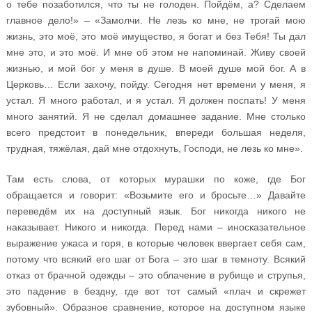
о тебе позаботился, что ты не голоден. Пойдём, а? Сделаем
главное дело!» – «Замолчи. Не лезь ко мне, не трогай мою
жизнь, это моё, это моё имущество, я богат и без Тебя! Ты дал
мне это, и это моё. И мне об этом не напоминай. Живу своей
жизнью, и мой бог у меня в душе. В моей душе мой бог. А в
Церковь… Если захочу, пойду. Сегодня нет времени у меня, я
устал. Я много работал, и я устал. Я должен поспать! У меня
много занятий. Я не сделал домашнее задание. Мне столько
всего предстоит в понедельник, впереди большая неделя,
трудная, тяжёлая, дай мне отдохнуть, Господи, не лезь ко мне».
Там есть слова, от которых мурашки по коже, где Бог
обращается и говорит: «Возьмите его и бросьте…» Давайте
переведём их на доступный язык. Бог никогда никого не
наказывает. Никого и никогда. Перед нами – иносказательное
выражение ужаса и горя, в которые человек ввергает себя сам,
потому что всякий его шаг от Бога – это шаг в темноту. Всякий
отказ от брачной одежды – это облачение в рубище и струпья,
это падение в бездну, где вот тот самый «плач и скрежет
зубовный». Образное сравнение, которое на доступном языке