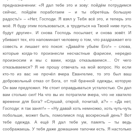
предназначении: «Я дал тебе это и зову: пойдём потрудимся
сейчас, пойдём поработаем – и ты обретёшь большую
радость!» – «Нет, Господи. Я взял у Тебя всё это, и теперь это
моё. Я буду этим пользоваться, а трудиться на Твоей ниве пусть
будут другие». И снова Господь посылает, и снова зовёт. И
убивают тех, кто напоминает человеку о том, что раздражает его
совесть и лишает его покоя: «Давайте убьём Его!» – слова,
которые когда-то произнесли несчастные фарисеи, нередко
произносим и мы с вами, когда отказываемся… От чего
отказываемся? Я не прошу отвечать на мой вопрос. Но если
кто-то из вас не прочёл вчера Евангелие, то это был ваш
добровольный отказ от Бога, от той брачной одежды, которую
Он вам предложил. Не стоит оправдываться усталостью. Он дал
вам столько сил! На что вы их потратили вчера, что не хватило
времени для Бога? «Слушай, открой, почитай, а?» – «Да нет,
Господи: я так занят!» – «Ну давай хоть немножко, хоть чуть-чуть
побольше, может быть, помолимся под воскресный день? Вот
тебе одежда. А ещё Я дал тебе ум, память – ты ведь
соображаешь. У тебя даже домашние тапочки есть. Я настолько