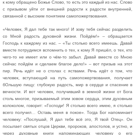
к кому обращено Божье Слово, то есть это каждый из нас. Слово
с призывом уйти от внешней радости к радости внутренней,
связанной с высоким понятием самопожертвования.
«Человек, Я дал тебе так много! И зову тебя сейчас разделить
со Мной радость духовной жизни. Пойдём!» – обращается
Господь к каждому из нас. – «Ты столько всего имеешь. Давай
вместе потрудимся вспомнить о тех, к кому Я пришёл, о тех, кто
чего-то не имеет или о чём-то забыл. Давай вместе со Мною
сейчас пойдём и сделаем благое дело!» – вот призыв на этот
пир. Речь идёт не о столах с яствами. Речь идёт о том, что
человек, вступающий на путь самопожертвования, получает
бОльшую пищу: глубокую радость, мир в сердце и спасение в
вечности. И вот человек, получивший в земной жизни от Бога
столь многое, призываемый этим зовом сердца, этим духовным
колоколом, говорит: «Господи! Я столько всего имею, я столько
всего получил… Оставь меня в покое». Тогда Бог напоминает
человеку: «Послушай, Я дал тебе всё это, Я твой Отец». Он
посылает святых отцов Церкви, пророков, апостолов, и устно, и
через духовные книги напоминающих человеку о его