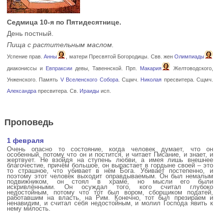
Седмица 10-я по Пятидесятнице.
День постный.
Пища с растительным маслом.
Успение прав.
Анны
, матери Пресвятой Богородицы. Свв. жен
Олимпиады
диакониссы и
Евпраксии
девы, Тавеннской. Прп.
Макария
Желтоводского,
Унженского. Память
V Вселенского Собора
. Сщмч.
Николая
пресвитера. Сщмч.
Александра
пресвитера. Св.
Ираиды
исп.
Проповедь
1 февраля
Очень опасно то состояние, когда человек думает, что он
особенный, потому что он и постится, и читает Писание, и знает, и
жертвует. Не взойдя на ступень любви, а имея лишь внешнее
благочестие, причём большое, он вырастает в гордыне своей – это
то страшное, что убивает в нём Бога. Убивает постепенно, и
поэтому этот человек выходит оправдываемым. Он был немалым
подвижником, он стоял в храме, но мысли его были
искривлёнными. Он осуждал того, кого считал глубоко
недостойным, потому что тот был вором, сборщиком податей,
работавшим на власть, на Рим. Конечно, тот был презираем и
ненавидим, и считал себя недостойным, и молил Господа явить к
нему милость.