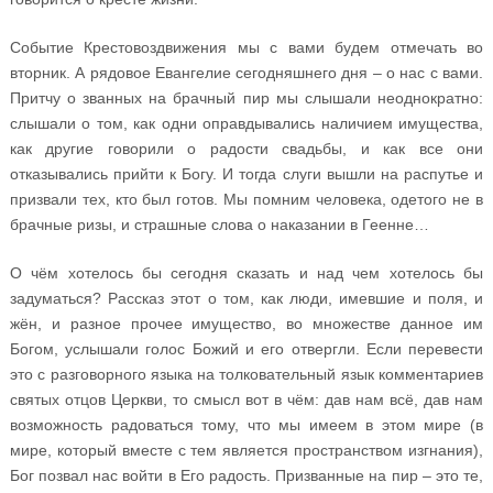
Событие Крестовоздвижения мы с вами будем отмечать во
вторник. А рядовое Евангелие сегодняшнего дня – о нас с вами.
Притчу о званных на брачный пир мы слышали неоднократно:
слышали о том, как одни оправдывались наличием имущества,
как другие говорили о радости свадьбы, и как все они
отказывались прийти к Богу. И тогда слуги вышли на распутье и
призвали тех, кто был готов. Мы помним человека, одетого не в
брачные ризы, и страшные слова о наказании в Геенне…
О чём хотелось бы сегодня сказать и над чем хотелось бы
задуматься? Рассказ этот о том, как люди, имевшие и поля, и
жён, и разное прочее имущество, во множестве данное им
Богом, услышали голос Божий и его отвергли. Если перевести
это с разговорного языка на толковательный язык комментариев
святых отцов Церкви, то смысл вот в чём: дав нам всё, дав нам
возможность радоваться тому, что мы имеем в этом мире (в
мире, который вместе с тем является пространством изгнания),
Бог позвал нас войти в Его радость. Призванные на пир – это те,