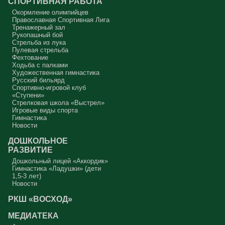
СПОРТИВНАЯ РАБОТА
Окормление олимпийцев
Православная Спортивная Лига
Тренажерный зал
Рукопашный бой
Стрельба из лука
Пулевая стрельба
Фехтование
Ходьба с палками
Художественная гимнастика
Русский бильярд
Спортивно-игровой клуб
«Ступени»
Стрелковая школа «Выстрел»
Игровые виды спорта
Гимнастика
Новости
ДОШКОЛЬНОЕ
РАЗВИТИЕ
Дошкольный лицей «Аккордик»
Гимнастика «Ладушки» (дети
1,5-3 лет)
Новости
РКШ «ВОСХОД»
МЕДИАТЕКА