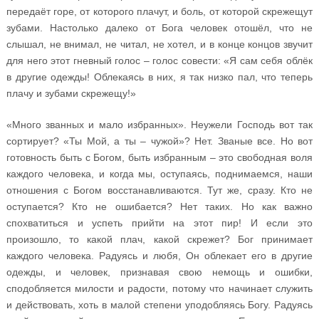
передаёт горе, от которого плачут, и боль, от которой скрежещут
зубами. Настолько далеко от Бога человек отошёл, что не
слышал, не внимал, не читал, не хотел, и в конце концов звучит
для него этот гневный голос – голос совести: «Я сам себя облёк
в другие одежды! Облекаясь в них, я так низко пал, что теперь
плачу и зубами скрежещу!»
«Много званных и мало избранных». Неужели Господь вот так
сортирует? «Ты Мой, а ты – чужой»? Нет. Званые все. Но вот
готовность быть с Богом, быть избранным – это свободная воля
каждого человека, и когда мы, оступаясь, поднимаемся, наши
отношения с Богом восстанавливаются. Тут же, сразу. Кто не
оступается? Кто не ошибается? Нет таких. Но как важно
спохватиться и успеть прийти на этот пир! И если это
произошло, то какой плач, какой скрежет? Бог принимает
каждого человека. Радуясь и любя, Он облекает его в другие
одежды, и человек, признавая свою немощь и ошибки,
сподобляется милости и радости, потому что начинает служить
и действовать, хоть в малой степени уподобляясь Богу. Радуясь