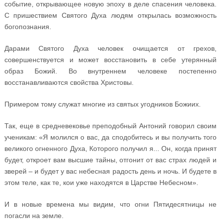
событие, открывающее новую эпоху в деле спасения человека.
С пришествием Святого Духа людям открылась возможность
богопознания.
Дарами Святого Духа человек очищается от грехов,
совершенствуется и может восстановить в себе утерянный
образ Божий. Во внутреннем человеке постепенно
восстанавливаются свойства Христовы.
Примером тому служат многие из святых угодников Божиих.
Так, еще в средневековье преподобный Антоний говорил своим
ученикам: «Я молился о вас, да сподобитесь и вы получить того
великого огненного Духа, Которого получил я... Он, когда принят
будет, откроет вам высшие тайны, отгонит от вас страх людей и
зверей – и будет у вас небесная радость день и ночь. И будете в
этом теле, как те, кои уже находятся в Царстве Небесном».
И в новые времена мы видим, что огни Пятидесятницы не
погасли на земле.