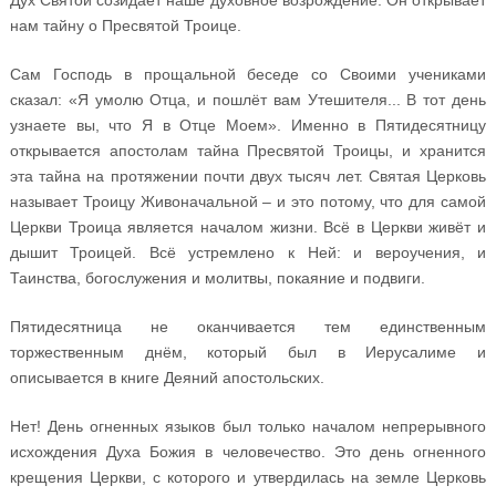
Дух Святой созидает наше духовное возрождение. Он открывает
нам тайну о Пресвятой Троице.
Сам Господь в прощальной беседе со Своими учениками
сказал: «Я умолю Отца, и пошлёт вам Утешителя... В тот день
узнаете вы, что Я в Отце Моем». Именно в Пятидесятницу
открывается апостолам тайна Пресвятой Троицы, и хранится
эта тайна на протяжении почти двух тысяч лет. Святая Церковь
называет Троицу Живоначальной – и это потому, что для самой
Церкви Троица является началом жизни. Всё в Церкви живёт и
дышит Троицей. Всё устремлено к Ней: и вероучения, и
Таинства, богослужения и молитвы, покаяние и подвиги.
Пятидесятница не оканчивается тем единственным
торжественным днём, который был в Иерусалиме и
описывается в книге Деяний апостольских.
Нет! День огненных языков был только началом непрерывного
исхождения Духа Божия в человечество. Это день огненного
крещения Церкви, с которого и утвердилась на земле Церковь