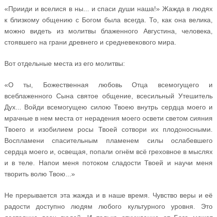
«Прииди и вселися в ны... и спаси души наша!» Жажда в людях
к близкому общению с Богом была всегда. То, как она велика,
можно видеть из молитвы блаженного Августина, человека,
стоявшего на грани древнего и средневекового мира.
Вот отдельные места из его молитвы:
«О ты, Божественная любовь Отца всемогущего и
всеблаженного Сына святое общение, всесильный Утешитель
Дух... Войди всемогущею силою Твоею внутрь сердца моего и
мрачные в нем места от нерадения моего освети светом сияния
Твоего и изобилием росы Твоей сотвори их плодоносными.
Воспламени спасительным пламенем силы ослабевшего
сердца моего и, освещая, попали огнём всё греховное в мыслях
и в теле. Напои меня потоком сладости Твоей и научи меня
творить волю Твою...»
Не прерывается эта жажда и в наше время. Чувство веры и её
радости доступно людям любого культурного уровня. Это