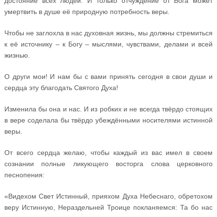
достояние всех людей. И только отчуждение от Бога может
умертвить в душе её природную потребность веры.
Чтобы не заглохла в нас духовная жизнь, мы должны стремиться
к её источнику – к Богу – мыслями, чувствами, делами и всей
жизнью.
О други мои! И нам бы с вами принять сегодня в свои души и
сердца эту благодать Святого Духа!
Изменила бы она и нас. И из робких и не всегда твёрдо стоящих
в вере соделала бы твёрдо убеждёнными носителями истинной
веры.
От всего сердца желаю, чтобы каждый из вас имел в своем
сознании полные ликующего восторга слова церковного
песнопения:
«Видехом Свет Истинный, прияхом Духа Небеснаго, обретохом
веру Истинную, Нераздельней Троице покланяемся: Та бо нас