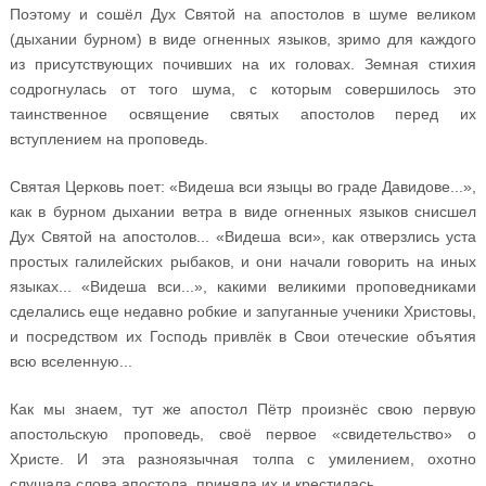
Поэтому и сошёл Дух Святой на апостолов в шуме великом
(дыхании бурном) в виде огненных языков, зримо для каждого
из присутствующих почивших на их головах. Земная стихия
содрогнулась от того шума, с которым совершилось это
таинственное освящение святых апостолов перед их
вступлением на проповедь.
Святая Церковь поет: «Видеша вси языцы во граде Давидове...»,
как в бурном дыхании ветра в виде огненных языков снисшел
Дух Святой на апостолов... «Видеша вси», как отверзлись уста
простых галилейских рыбаков, и они начали говорить на иных
языках... «Видеша вси...», какими великими проповедниками
сделались еще недавно робкие и запуганные ученики Христовы,
и посредством их Господь привлёк в Свои отеческие объятия
всю вселенную...
Как мы знаем, тут же апостол Пётр произнёс свою первую
апостольскую проповедь, своё первое «свидетельство» о
Христе. И эта разноязычная толпа с умилением, охотно
слушала слова апостола, приняла их и крестилась.