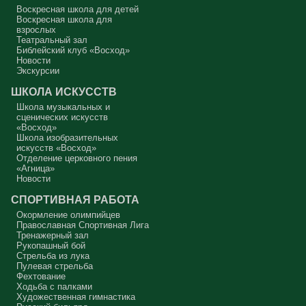
другого, но не себя.
Воскресная школа для детей
Воскресная школа для
Вот с этим предлагается войти в сплошную неделю. Ещё раз:
взрослых
сплошная неделя прошла, потом две мясопустные, третья –
Театральный зал
Масленица, прощённое воскресенье. С чем я приду?
Библейский клуб «Восход»
Новости
В нас должно быть внимание к тому, что время воздержания – это
дни для приготовления не только к Пасхе, а к Небесному Царству!
Экскурсии
Это цель жизни. Я об этом забыл, я туда хочу, но я забыл. И я
серьёзно должен что-то делать, хотя бы в дни поста. Чтобы
ШКОЛА ИСКУССТВ
сначала увидеть в себе этого урода, а потом начать с ним борьбу.
Школа музыкальных и
Аминь.
сценических искусств
«Восход»
Протоиерей Андрей Алексеев
Школа изобразительных
искусств «Восход»
Отделение церковного пения
«Агница»
Новости
СПОРТИВНАЯ РАБОТА
Окормление олимпийцев
Православная Спортивная Лига
Тренажерный зал
Рукопашный бой
Стрельба из лука
Пулевая стрельба
Фехтование
Ходьба с палками
Художественная гимнастика