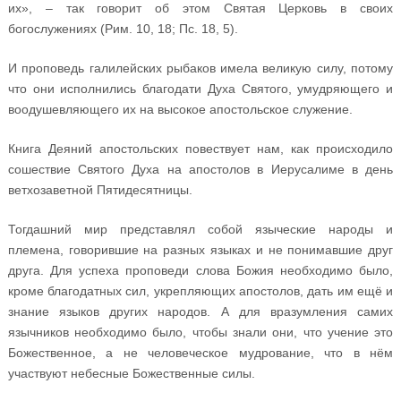
их», – так говорит об этом Святая Церковь в своих
богослужениях (Рим. 10, 18; Пс. 18, 5).
И проповедь галилейских рыбаков имела великую силу, потому
что они исполнились благодати Духа Святого, умудряющего и
воодушевляющего их на высокое апостольское служение.
Книга Деяний апостольских повествует нам, как происходило
сошествие Святого Духа на апостолов в Иерусалиме в день
ветхозаветной Пятидесятницы.
Тогдашний мир представлял собой языческие народы и
племена, говорившие на разных языках и не понимавшие друг
друга. Для успеха проповеди слова Божия необходимо было,
кроме благодатных сил, укрепляющих апостолов, дать им ещё и
знание языков других народов. А для вразумления самих
язычников необходимо было, чтобы знали они, что учение это
Божественное, а не человеческое мудрование, что в нём
участвуют небесные Божественные силы.