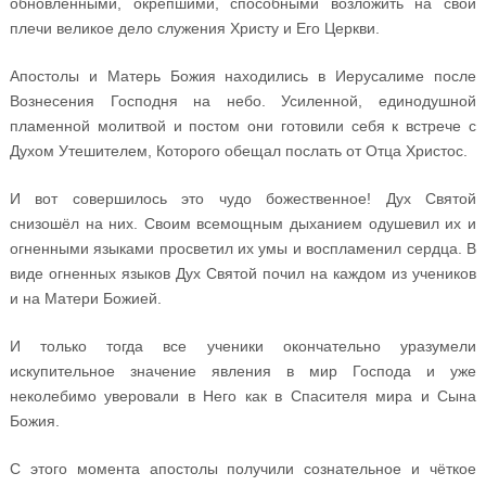
обновлёнными, окрепшими, способными возложить на свои
плечи великое дело служения Христу и Его Церкви.
Апостолы и Матерь Божия находились в Иерусалиме после
Вознесения Господня на небо. Усиленной, единодушной
пламенной молитвой и постом они готовили себя к встрече с
Духом Утешителем, Которого обещал послать от Отца Христос.
И вот совершилось это чудо божественное! Дух Святой
снизошёл на них. Своим всемощным дыханием одушевил их и
огненными языками просветил их умы и воспламенил сердца. В
виде огненных языков Дух Святой почил на каждом из учеников
и на Матери Божией.
И только тогда все ученики окончательно уразумели
искупительное значение явления в мир Господа и уже
неколебимо уверовали в Него как в Спасителя мира и Сына
Божия.
С этого момента апостолы получили сознательное и чёткое