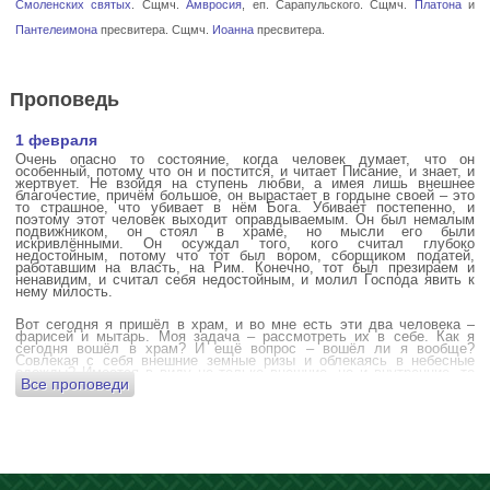
Смоленских святых
. Сщмч.
Амвросия
, еп. Сарапульского. Сщмч.
Платона
и
Пантелеимона
пресвитера. Сщмч.
Иоанна
пресвитера.
Проповедь
1 февраля
Очень опасно то состояние, когда человек думает, что он
особенный, потому что он и постится, и читает Писание, и знает, и
жертвует. Не взойдя на ступень любви, а имея лишь внешнее
благочестие, причём большое, он вырастает в гордыне своей – это
то страшное, что убивает в нём Бога. Убивает постепенно, и
поэтому этот человек выходит оправдываемым. Он был немалым
подвижником, он стоял в храме, но мысли его были
искривлёнными. Он осуждал того, кого считал глубоко
недостойным, потому что тот был вором, сборщиком податей,
работавшим на власть, на Рим. Конечно, тот был презираем и
ненавидим, и считал себя недостойным, и молил Господа явить к
нему милость.
Вот сегодня я пришёл в храм, и во мне есть эти два человека –
фарисей и мытарь. Моя задача – рассмотреть их в себе. Как я
сегодня вошёл в храм? И ещё вопрос – вошёл ли я вообще?
Совлекая с себя внешние земные ризы и облекаясь в небесные
одежды? Имеется в виду не только внешние, но и внутренние, то
Все проповеди
есть помыслы.
А вот почему в древних соборах у входа можно найти изображения
ангела с мечом? Это символика, предложение тебе, человек,
задуматься: ты отсекаешь сейчас этим мечом, конечно же
незримым, свои помыслы? Ты с ними борешься, вот сейчас, стоя в
храме? Где твои мысли? О чём ты думаешь? Где сокровище твоего
сердца?