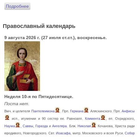
Подробнее
Православный календарь
9 августа 2026 г. (27 июля ст.ст.), воскресенье.
Неделя 10-я по Пятидесятнице.
Поста нет.
Вмч. и целителя
Пантелеимона
. Прп.
Германа
Аляскинского. Прп.
Анфисы
исп., игумении и 90 сестер ее. Равноапп.
Климента
, еп. Охридского,
Наума
,
Саввы
,
Горазда
и
Ангеляра
. Блж.
Николая
Кочанова, Христа ради
юродивого, Новгородского. Свт.
Иоасафа
, митр. Московского и всея Руси.
Собор