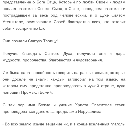
представление о Боге Отце, Который по любви Своей к людям
послал на землю Своего Сына; о Сыне, сошедшем на землю и
пострадавшем за весь род человеческий, и о Духе Святом
Утешителе, осиявающем Своей благодатию всех, кто готовит
себя к восприятию Его.
Они познали Святую Троицу!
Получив благодать Святого Духа, получили они и дары
мудрости, пророчества, благовестия и чудотворения.
Им была дана способность говорить на разных языках, которых
они доселе не знали; каждый заговорил на том языке, на
котором ему предстояло проповедовать в чужой стране, куда
направит Промысл Божий.
С тех пор имя Божие и учение Христа Спасителя стали
проповедоваться далеко за пределами Иерусалима.
«Во всю землю изыде вещание их, и в конце вселенныя глаголы