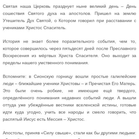
Святая наша Церковь празднует ныне великий день – День
сошествия Святого духа на апостолов. Пришел на землю
Утешитель Дух Святой, о Котором говорил при расставании с
учениками Христос Спаситель.
История не знает более поразительного события, чем то,
которое совершилось через пятьдесят дней после Преславного
Воскресения из мёртвых Христа Спасителя. Оно выходит за
пределы нашего умственного понимания.
Вспомните: в Сионскую горницу вошли простые галилейские
люди – ближайшие ученики Христовы – и Пречистая Его Матерь.
Это были очень робкие, не имеющие ещё твердого,
определённого понимания недавних событий люди. А вышли
оттуда уже убеждённые вестники вселенской истины, готовые
идти куда угодно, учить все народы и смело говорить, что
распятый Иисус есть Мессия – Христос.
Апостолы, приняв «Силу свыше», стали как бы другими людьми: