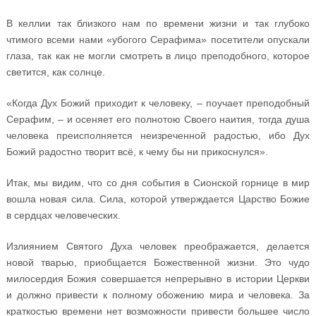
В келлии так близкого нам по времени жизни и так глубоко
чтимого всеми нами «убогого Серафима» посетители опускали
глаза, так как не могли смотреть в лицо преподобного, которое
светится, как солнце.
«Когда Дух Божий приходит к человеку, – поучает преподобный
Серафим, – и осеняет его полнотою Своего наития, тогда душа
человека преисполняется неизреченной радостью, ибо Дух
Божий радостно творит всё, к чему бы ни прикоснулся».
Итак, мы видим, что со дня события в Сионской горнице в мир
вошла новая сила. Сила, которой утверждается Царство Божие
в сердцах человеческих.
Излиянием Святого Духа человек преображается, делается
новой тварью, приобщается Божественной жизни. Это чудо
милосердия Божия совершается непрерывно в истории Церкви
и должно привести к полному обожению мира и человека. За
краткостью времени нет возможности привести большее число