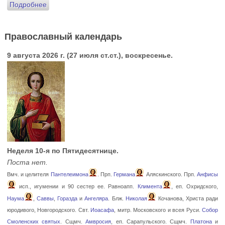
Подробнее
Православный календарь
9 августа 2026 г. (27 июля ст.ст.), воскресенье.
Неделя 10-я по Пятидесятнице.
Поста нет.
Вмч. и целителя
Пантелеимона
. Прп.
Германа
Аляскинского. Прп.
Анфисы
исп., игумении и 90 сестер ее. Равноапп.
Климента
, еп. Охридского,
Наума
,
Саввы
,
Горазда
и
Ангеляра
. Блж.
Николая
Кочанова, Христа ради
юродивого, Новгородского. Свт.
Иоасафа
, митр. Московского и всея Руси.
Собор
Смоленских святых
. Сщмч.
Амвросия
, еп. Сарапульского. Сщмч.
Платона
и