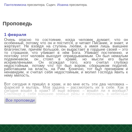
Пантелеимона
пресвитера. Сщмч.
Иоанна
пресвитера.
Проповедь
1 февраля
Очень опасно то состояние, когда человек думает, что он
особенный, потому что он и постится, и читает Писание, и знает, и
жертвует. Не взойдя на ступень любви, а имея лишь внешнее
благочестие, причём большое, он вырастает в гордыне своей – это
то страшное, что убивает в нём Бога. Убивает постепенно, и
поэтому этот человек выходит оправдываемым. Он был немалым
подвижником, он стоял в храме, но мысли его были
искривлёнными. Он осуждал того, кого считал глубоко
недостойным, потому что тот был вором, сборщиком податей,
работавшим на власть, на Рим. Конечно, тот был презираем и
ненавидим, и считал себя недостойным, и молил Господа явить к
нему милость.
Вот сегодня я пришёл в храм, и во мне есть эти два человека –
фарисей и мытарь. Моя задача – рассмотреть их в себе. Как я
сегодня вошёл в храм? И ещё вопрос – вошёл ли я вообще?
Совлекая с себя внешние земные ризы и облекаясь в небесные
одежды? Имеется в виду не только внешние, но и внутренние, то
Все проповеди
есть помыслы.
А вот почему в древних соборах у входа можно найти изображения
ангела с мечом? Это символика, предложение тебе, человек,
задуматься: ты отсекаешь сейчас этим мечом, конечно же
незримым, свои помыслы? Ты с ними борешься, вот сейчас, стоя в
храме? Где твои мысли? О чём ты думаешь? Где сокровище твоего
сердца?