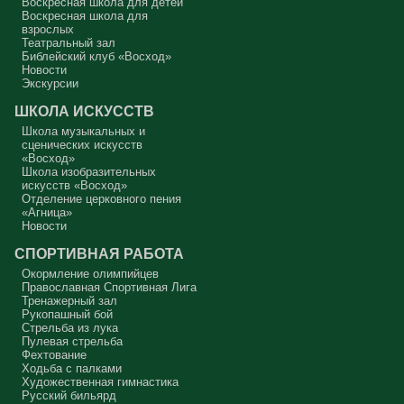
Воскресная школа для детей
Воскресная школа для
Вот с этим предлагается войти в сплошную неделю. Ещё раз:
взрослых
сплошная неделя прошла, потом две мясопустные, третья –
Театральный зал
Масленица, прощённое воскресенье. С чем я приду?
Библейский клуб «Восход»
Новости
В нас должно быть внимание к тому, что время воздержания – это
дни для приготовления не только к Пасхе, а к Небесному Царству!
Экскурсии
Это цель жизни. Я об этом забыл, я туда хочу, но я забыл. И я
серьёзно должен что-то делать, хотя бы в дни поста. Чтобы
ШКОЛА ИСКУССТВ
сначала увидеть в себе этого урода, а потом начать с ним борьбу.
Школа музыкальных и
Аминь.
сценических искусств
«Восход»
Протоиерей Андрей Алексеев
Школа изобразительных
искусств «Восход»
Отделение церковного пения
«Агница»
Новости
СПОРТИВНАЯ РАБОТА
Окормление олимпийцев
Православная Спортивная Лига
Тренажерный зал
Рукопашный бой
Стрельба из лука
Пулевая стрельба
Фехтование
Ходьба с палками
Художественная гимнастика
Русский бильярд