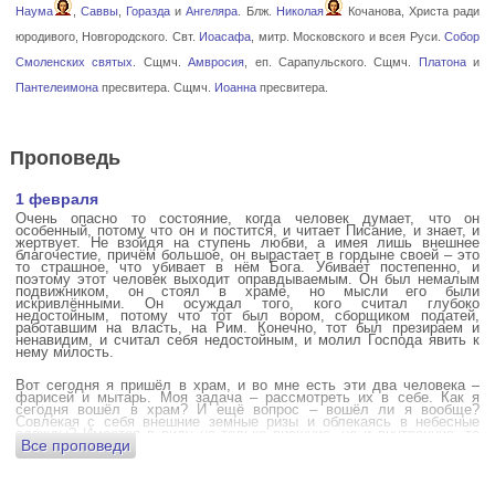
Наума
,
Саввы
,
Горазда
и
Ангеляра
. Блж.
Николая
Кочанова, Христа ради
юродивого, Новгородского. Свт.
Иоасафа
, митр. Московского и всея Руси.
Собор
Смоленских святых
. Сщмч.
Амвросия
, еп. Сарапульского. Сщмч.
Платона
и
Пантелеимона
пресвитера. Сщмч.
Иоанна
пресвитера.
Проповедь
1 февраля
Очень опасно то состояние, когда человек думает, что он
особенный, потому что он и постится, и читает Писание, и знает, и
жертвует. Не взойдя на ступень любви, а имея лишь внешнее
благочестие, причём большое, он вырастает в гордыне своей – это
то страшное, что убивает в нём Бога. Убивает постепенно, и
поэтому этот человек выходит оправдываемым. Он был немалым
подвижником, он стоял в храме, но мысли его были
искривлёнными. Он осуждал того, кого считал глубоко
недостойным, потому что тот был вором, сборщиком податей,
работавшим на власть, на Рим. Конечно, тот был презираем и
ненавидим, и считал себя недостойным, и молил Господа явить к
нему милость.
Вот сегодня я пришёл в храм, и во мне есть эти два человека –
фарисей и мытарь. Моя задача – рассмотреть их в себе. Как я
сегодня вошёл в храм? И ещё вопрос – вошёл ли я вообще?
Совлекая с себя внешние земные ризы и облекаясь в небесные
одежды? Имеется в виду не только внешние, но и внутренние, то
Все проповеди
есть помыслы.
А вот почему в древних соборах у входа можно найти изображения
ангела с мечом? Это символика, предложение тебе, человек,