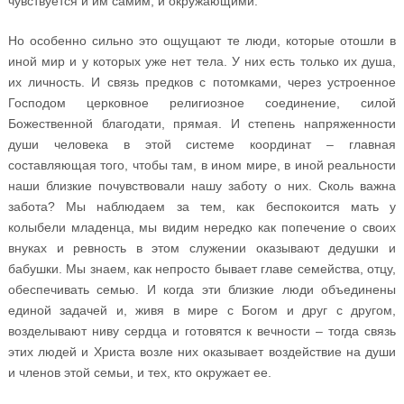
чувствуется и им самим, и окружающими.
Но особенно сильно это ощущают те люди, которые отошли в
иной мир и у которых уже нет тела. У них есть только их душа,
их личность. И связь предков с потомками, через устроенное
Господом церковное религиозное соединение, силой
Божественной благодати, прямая. И степень напряженности
души человека в этой системе координат – главная
составляющая того, чтобы там, в ином мире, в иной реальности
наши близкие почувствовали нашу заботу о них. Сколь важна
забота? Мы наблюдаем за тем, как беспокоится мать у
колыбели младенца, мы видим нередко как попечение о своих
внуках и ревность в этом служении оказывают дедушки и
бабушки. Мы знаем, как непросто бывает главе семейства, отцу,
обеспечивать семью. И когда эти близкие люди объединены
единой задачей и, живя в мире с Богом и друг с другом,
возделывают ниву сердца и готовятся к вечности – тогда связь
этих людей и Христа возле них оказывает воздействие на души
и членов этой семьи, и тех, кто окружает ее.