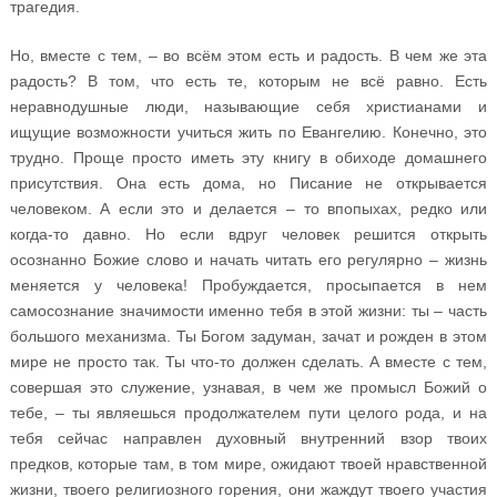
трагедия.
Но, вместе с тем, – во всём этом есть и радость. В чем же эта
радость? В том, что есть те, которым не всё равно. Есть
неравнодушные люди, называющие себя христианами и
ищущие возможности учиться жить по Евангелию. Конечно, это
трудно. Проще просто иметь эту книгу в обиходе домашнего
присутствия. Она есть дома, но Писание не открывается
человеком. А если это и делается – то впопыхах, редко или
когда-то давно. Но если вдруг человек решится открыть
осознанно Божие слово и начать читать его регулярно – жизнь
меняется у человека! Пробуждается, просыпается в нем
самосознание значимости именно тебя в этой жизни: ты – часть
большого механизма. Ты Богом задуман, зачат и рожден в этом
мире не просто так. Ты что-то должен сделать. А вместе с тем,
совершая это служение, узнавая, в чем же промысл Божий о
тебе, – ты являешься продолжателем пути целого рода, и на
тебя сейчас направлен духовный внутренний взор твоих
предков, которые там, в том мире, ожидают твоей нравственной
жизни, твоего религиозного горения, они жаждут твоего участия