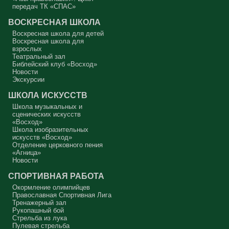
Совесть моя заморожена, снегом запорошена, и я себе нравлюсь,
передач ТК «СПАС»
как Ваня из сказки «Морозко»: «Какой я хороший! Милый!»
ВОСКРЕСНАЯ ШКОЛА
Сегодняшняя притча очень трудная. В ней хочется увидеть кого-то
другого, но не себя.
Воскресная школа для детей
Воскресная школа для
Вот с этим предлагается войти в сплошную неделю. Ещё раз:
взрослых
сплошная неделя прошла, потом две мясопустные, третья –
Театральный зал
Масленица, прощённое воскресенье. С чем я приду?
Библейский клуб «Восход»
Новости
В нас должно быть внимание к тому, что время воздержания – это
дни для приготовления не только к Пасхе, а к Небесному Царству!
Экскурсии
Это цель жизни. Я об этом забыл, я туда хочу, но я забыл. И я
серьёзно должен что-то делать, хотя бы в дни поста. Чтобы
ШКОЛА ИСКУССТВ
сначала увидеть в себе этого урода, а потом начать с ним борьбу.
Школа музыкальных и
Аминь.
сценических искусств
«Восход»
Протоиерей Андрей Алексеев
Школа изобразительных
искусств «Восход»
Отделение церковного пения
«Агница»
Новости
СПОРТИВНАЯ РАБОТА
Окормление олимпийцев
Православная Спортивная Лига
Тренажерный зал
Рукопашный бой
Стрельба из лука
Пулевая стрельба