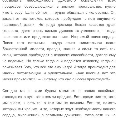
осознавать необходимость духовного осмысления всех
процессов, совершающихся в земном пространстве, нужно
иметь веру! Если её нет – трудно общаться с человеком. Он
закрыт от тех потоков, которые пробуждают в нем ощущение
настоящей жизни. Но когда десница Божия касается души
человека, даже очень сильно духовно затупленного, – тогда
начинается или продолжается поиск. Незримый поиск сердца.
Поиск того источника, откуда течет живительная влага
Божественной милости, правды, знания и силы: то есть той
силы, которая пробуждает в человеке способности, дотоле ему
не ведомые. Но только тогда они подаются человеку, когда он
показывает Богу, что всё это ему надо! И тогда происходит для
многих потрясающее и удивительное. «Как вообще вот это
может произойти?!» – «Потому, что оно с Богом происходит!»
Сегодня мы с вами будем молиться о наших покойных,
отошедших в путь всея земли предков. Есть среди них те, кого
мы знаем, и есть те, о ком мы не помним. Есть те, память
которых мы храним, и те, которые ждут необходимости нашего
сердца, выраженной в реальном движении, готовности их не