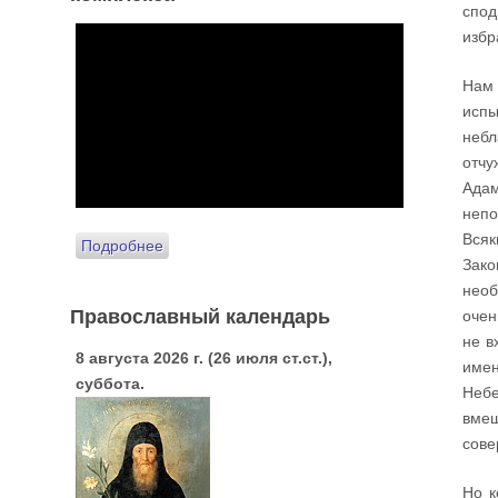
спод
избр
Нам 
исп
небл
отчу
Адам
непо
Всяк
Подробнее
Зако
необ
Православный календарь
очен
не в
8 августа 2026 г. (26 июля ст.ст.),
имен
суббота.
Небе
вмеш
сове
Но к