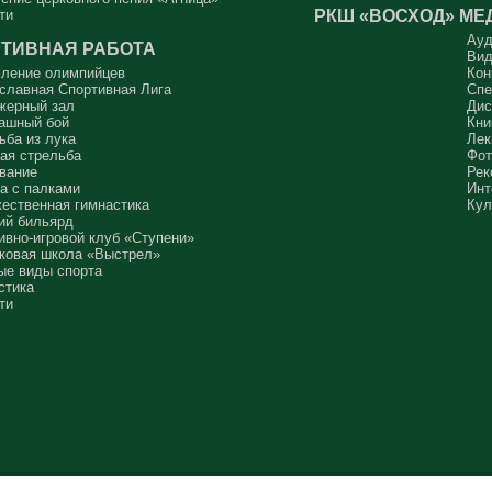
РКШ «ВОСХОД»
МЕ
ти
Ауд
ТИВНАЯ РАБОТА
Вид
ление олимпийцев
Кон
славная Спортивная Лига
Спе
жерный зал
Дис
ашный бой
Кни
ьба из лука
Лек
ая стрельба
Фот
вание
Рек
а с палками
Инт
ественная гимнастика
Кул
ий бильярд
ивно-игровой клуб «Ступени»
ковая школа «Выстрел»
ые виды спорта
стика
ти