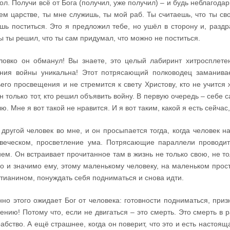
ол. Получи всё от Бога (получил, уже получил) – и будь неблагодар
ем царстве, ты мне служишь, ты мой раб. Ты считаешь, что ты св
шь поститься. Это я предложил тебе, но ушёл в сторону и, разд
ы ты решил, что ты сам придумал, что можно не поститься.
ловко он обманул! Вы знаете, это целый лабиринт хитросплете
ния войны уникальна! Этот потрясающий полководец заманивает
его просвещения и не стремится к свету Христову, кто не учится ж
н только тот, кто решил объявить войну. В первую очередь – себе с
ю. Мне я вот такой не нравится. И я вот таким, какой я есть сейчас,
 другой человек во мне, и он просыпается тогда, когда человек н
веческом, просветление ума. Потрясающие параллели проводит 
ем. Он встраивает прочитанное там в жизнь не только свою, не то
о и значимо ему, этому маленькому человеку, на маленьком прос
тианином, понуждать себя подниматься и снова идти.
но этого ожидает Бог от человека: готовности подниматься, приз
ению! Потому что, если не двигаться – это смерть. Это смерть в
рабство. А ещё страшнее, когда он поверит, что это и есть настоя