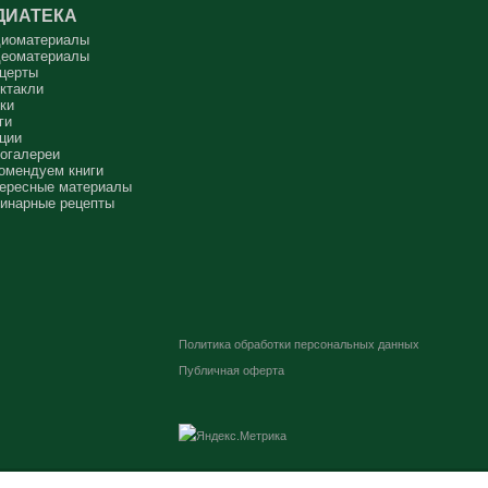
ДИАТЕКА
иоматериалы
еоматериалы
церты
ктакли
ки
ги
ции
огалереи
омендуем книги
ересные материалы
инарные рецепты
Политика обработки персональных данных
Публичная оферта