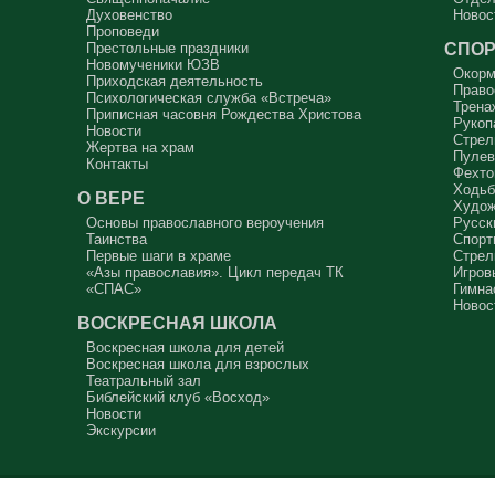
Духовенство
Новос
Проповеди
СПОР
Престольные праздники
Новомученики ЮЗВ
Окорм
Приходская деятельность
Право
Психологическая служба «Встреча»
Трена
Приписная часовня Рождества Христова
Рукоп
Новости
Стрел
Жертва на храм
Пулев
Контакты
Фехто
Ходьб
О ВЕРЕ
Худож
Основы православного вероучения
Русск
Таинства
Спорт
Первые шаги в храме
Стрел
«Азы православия». Цикл передач ТК
Игров
«СПАС»
Гимна
Новос
ВОСКРЕСНАЯ ШКОЛА
Воскресная школа для детей
Воскресная школа для взрослых
Театральный зал
Библейский клуб «Восход»
Новости
Экскурсии