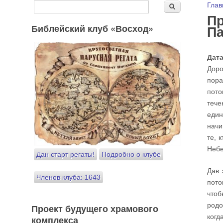
Форма поиска
Вы
Глав
Поиск
Пр
Библейский клуб «Восход»
Па
Дат
Доро
пора
пото
тече
един
начи
те, 
Небе
Дан старт регаты!
Подробно о клубе
Дав 
Членов клуба: 1643
пото
чтоб
родо
Проект будущего храмового
когд
комплекса