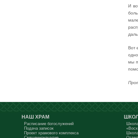
прощённое воскресенье. С чем я приду?
И во
В нас должно быть внимание к тому, что время
боль
воздержания – это дни для приготовления не
только к Пасхе, а к Небесному Царству! Это
мале
цель жизни. Я об этом забыл, я туда хочу, но я
забыл. И я серьёзно должен что-то делать,
расп
хотя бы в дни поста. Чтобы сначала увидеть в
себе этого урода, а потом начать с ним борьбу.
даль
Аминь.
Вот 
Протоиерей Андрей Алексеев
одно
мы п
помо
Прот
НАШ ХРАМ
ШКОЛ
Расписание богослужений
Школа
Подача записок
«Восх
Проект храмового комплекса
Школа
Священноначалие
Отдел