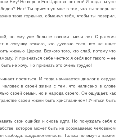
ным Ему! Не верь в Его Царство: нет его! И тогда ты уже
ободен? Нет! Ты присягнул мне в том, что ты теперь не
разнив твою гордыню, обманул тебя, чтобы ты поверил,
ний, но ему уже больше восьми тысяч лет. Стратегия
 в ловушку всякого, кто духовно слеп, кто не ищет
ить жизнью Церкви. Всякого того, кто слаб, потому что
амому. И признаться себе честно: я себя вот такого – не
 быть не хочу. Но признать это очень трудно!
ачинает поститься. И тогда начинается диалог в сердце
человек в своей жизни с тем, что написано в слове
лько своей семьи, но и народа своего. Он ощущает, как
транстве своей жизни быть христианином! Учиться быть
навать свои ошибки и снова идти. Но понуждать себя к
 рабстве, которое может быть не осознаваемо человеком
щая свобода: вседозволенность. Только почему-то пахнет