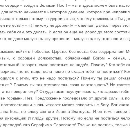
м сердце – войди в Великий Пост! – мы и здесь можем быть насто
 для кого-то начинается некоторое делание, которое при неправи
ачинает только потому воздерживаться, что ему приказали. «Ты до
ен не есть!» – «Я никому не должен!» – отвечает дьявол через это
ать себя сам это делать. И если он ещё не дорос до этого состоян
е готов даже малую толику принести – малую толику готовности воз
зможно войти в Небесное Царство без поста, без воздержания! М
сивый, с хорошей должностью, обласканный Богом – семья, 
оятельный, говорит: «мне поститься не надо!». Почему? Кто тебе ск
оворишь, что не надо, если никто не сказал тебе не поститься? Ко
одился с этим, что не надо поститься? Почему ты решил отказ
иться? Почему ты так отстаиваешь свою неготовность? Не кажетс
, а ты поверил ему? Откуда такая неуступчивость, кто заразил тебя 
ве гордыни. Нет. Предложение последовало от другой силы, а по
 противостоянии вновь человек может поверить не Богу. Бог сказ
ьяна Бога, по слову святого Иоанна Златоуста. И он тоже говорит:
ая интонация! И плоды другие. Потому что если не поститься чело
у преподобного Серафима Саровского! Только не постись, только н