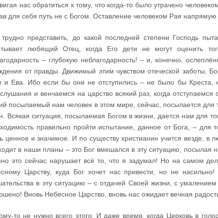
вигая нас обратиться к тому, что когда-то было утрачено человек
ав для себя путь не с Богом. Оставление человеком Рая напряму
трудно представить, до какой последней степени Господь пыта
ытывает любящий Отец, когда Его дети не могут оценить то
агодарность – глубокую неблагодарность! – и, конечно, ослеплё
ждения от правды. Движимый этим чувством отеческой заботы, Бог
 и Ева. Ибо если бы они не отступились – не было бы Креста,
слушания и венчаемся на царство всякий раз, когда отступаемся 
ий посылаемый нам человек в этом мире, сейчас, посылается для 
н. Всякая ситуация, посылаемая Богом в жизни, дается нам для то
ходимость правильно пройти испытание, данное от Бога, – для то
ь ценное и значимое. И по существу христианин учится везде, в 
ходит в наши планы – это Бог вмешался в эту ситуацию, посылая на
но это сейчас нарушает всё то, что я задумал! Но на самом дел
сному Царству, куда Бог хочет нас привести, но не насильно!
ательства в эту ситуацию – с отдачей Своей жизни, с умалением
ршено! Вновь Небесное Царство, вновь нас ожидает вечная радост
ому-то не нужно всего этого. И даже время, когда Церковь в голос 