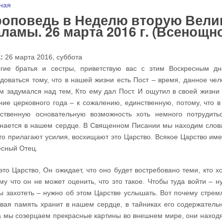
 здесь
ная
оповедь в Неделю вторую Велико
ламы. 26 марта 2016 г. (Всенощн
а:
26 марта 2016, суббота
гие братья и сестры, приветствую вас с этим Воскресным д
доваться тому, что в нашей жизни есть Пост – время, данное чел
м задумался над тем, Кто ему дал Пост. И ощутил в своей жизни
ние церковного года – к сожалению, единственную, потому, что 
ственную основательную возможность хоть немного потрудить
нается в нашем сердце. В Священном Писании мы находим слова,
кто прилагают усилия, восхищают это Царство. Всякое Царство им
сный Отец.
это Царство, Он ожидает, что оно будет востребовано теми, кто хоч
му что он не может оценить, что это такое. Чтобы туда войти – н
ы захотеть – нужно об этом Царстве услышать. Вот почему стрем
вая память хранит в нашем сердце, в тайниках его содержател
а мы созерцаем прекрасные картины во внешнем мире, они находя