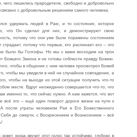
ом, чего лишились прародители, свободно и добровольно
ю связано с добровольным решением самого человека.
лся удержать людей в Раю, и то состояние, которое
го, что Он сделал для них, и демонстрируют свою
нность, потому что они уже были поражены состоянием
 страдает, потому что первые, кто распинает его – это
 не было бы Голгофы. Но мы с вами восходим на трон
от Божьего Закона и не готовы соблюсти правду Божию.
того, чтобы в общении с ним человек просмотрел Божий
го, чтобы мы увидели в ней не случайное совпадение, а
го, чтобы на выходе из этой ситуации получить что-то
любом месте. Вдруг неожиданно совершается что-то, что
м именно то, что сейчас нужно. А нам кажется, что вот
е всё это – ещё один поворот дороги жизни на пути к
 А после утраты человеком Рая и Его Божественного
 Себя до смерти, с Воскресением и Вознесением – всё
ь!
зовет, когда звучит этот голос так устойчиво, глубоко в