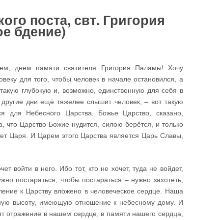
го поста, свт. Григория
ое бдение)
нем, днем памяти святителя Григория Паламы! Хочу
овеку для того, чтобы человек в начале остановился, а
 такую глубокую и, возможно, единственную для себя в
в другие дни ещё тяжелее слышит человек, – вот такую
ся для Небесного Царства. Божье Царство, сказано,
 что Царство Божие нудится, силою берётся, и только
еет Царя. И Царем этого Царства является Царь Славы,
ет войти в него. Ибо тот, кто не хочет, туда не войдет,
ужно постараться, чтобы постараться – нужно захотеть,
ление к Царству вложено в человеческое сердце. Наша
ьную высоту, имеющую отношение к небесному дому. И
т отражение в нашем сердце, в памяти нашего сердца,