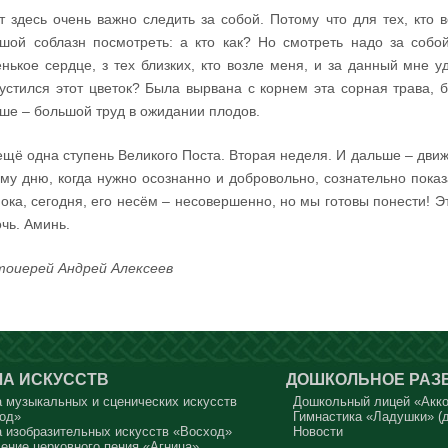
т здесь очень важно следить за собой. Потому что для тех, кто 
шой соблазн посмотреть: а кто как? Но смотреть надо за собо
нькое сердце, з тех близких, кто возле меня, и за данный мне у
устился этот цветок? Была вырвана с корнем эта сорная трава, 
ше – большой труд в ожидании плодов.
ещё одна ступень Великого Поста. Вторая неделя. И дальше – дви
му дню, когда нужно осознанно и добровольно, сознательно показат
ока, сегодня, его несём – несовершенно, но мы готовы понести! Эт
чь. Аминь.
оиерей Андрей Алексеев
А ИСКУССТВ
ДОШКОЛЬНОЕ РАЗ
 музыкальных и сценических искусств
Дошкольный лицей «Акк
од»
Гимнастика «Ладушки» (д
 изобразительных искусств «Восход»
Новости
ение церковного пения «Агница»