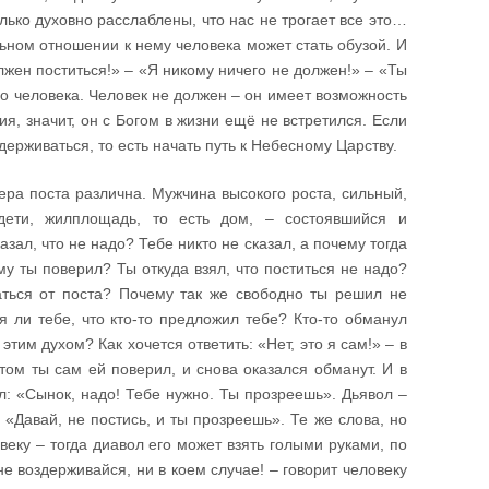
лько духовно расслаблены, что нас не трогает все это…
льном отношении к нему человека может стать обузой. И
лжен поститься!» – «Я никому ничего не должен!» – «Ты
го человека. Человек не должен – он имеет возможность
ия, значит, он с Богом в жизни ещё не встретился. Если
держиваться, то есть начать путь к Небесному Царству.
ера поста различна. Мужчина высокого роста, сильный,
дети, жилплощадь, то есть дом, – состоявшийся и
азал, что не надо? Тебе никто не сказал, а почему тогда
му ты поверил? Ты откуда взял, что поститься не надо?
аться от поста? Почему так же свободно ты решил не
я ли тебе, что кто-то предложил тебе? Кто-то обманул
этим духом? Как хочется ответить: «Нет, это я сам!» – в
том ты сам ей поверил, и снова оказался обманут. И в
ал: «Сынок, надо! Тебе нужно. Ты прозреешь». Дьявол –
 «Давай, не постись, и ты прозреешь». Те же слова, но
веку – тогда диавол его может взять голыми руками, по
е воздерживайся, ни в коем случае! – говорит человеку