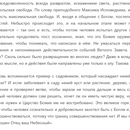
вседозволенность всегда развратом, искажением света, растлен
ольская свобода. По слову преподобного Максима Исповедника, и
есть максимальная свобода. И, входя в общение с Богом, постеп
стей. Небыстро происходит это, и на начальном этапе может п
жаются – так оно и есть, чтобы потом человек испытал другое 
ательно продолжить пост, осознанно, зная, что это Божие оруж
ование, чтобы понимать, что написано в нём. Не ужасаться пе
ания и непонимания действительности событий Ветхого Завета.
? Сколь сильно было развращение во многих людях? Даже в млад
ко мысли, но и действия были направлены уже только к злу. Такова
овь вспоминается пример с садовником, который насаждает неки
ни? И если заболевает в саду некий куст или растение, дерево,
ение и проверяет ветви, чтобы зараза не пошла дальше и весь са
ый человек должен сам решить, хочет ли он иметь чистую веру, н
не нужен и Царство Божие им не востребовано. Это великое горе,
, чтобы человек сознательно и добровольно захотел быть с Богом и
ршенствоваться, потому что границ совершенствования нет. И мы
ршен Отец ваш Небесный».