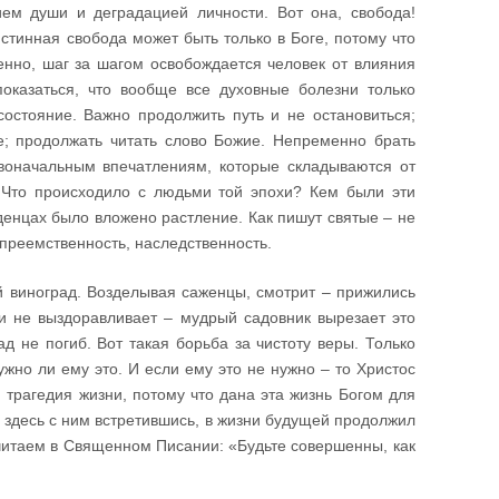
ием души и деградацией личности. Вот она, свобода!
стинная свобода может быть только в Боге, потому что
енно, шаг за шагом освобождается человек от влияния
оказаться, что вообще все духовные болезни только
состояние. Важно продолжить путь и не остановиться;
ие; продолжать читать слово Божие. Непременно брать
рвоначальным впечатлениям, которые складываются от
 Что происходило с людьми той эпохи? Кем были эти
енцах было вложено растление. Как пишут святые – не
 преемственность, наследственность.
й виноград. Возделывая саженцы, смотрит – прижились
 и не выздоравливает – мудрый садовник вырезает это
д не погиб. Вот такая борьба за чистоту веры. Только
ужно ли ему это. И если ему это не нужно – то Христос
 трагедия жизни, потому что дана эта жизнь Богом для
, здесь с ним встретившись, в жизни будущей продолжил
 читаем в Священном Писании: «Будьте совершенны, как