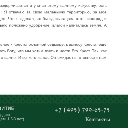
воздерживается и учится этому важному искусству, есть
й! Я отвечаю за свою маленькую территорию, за моё
дел. Что я сделал, чтобы здесь зацвел этот виноград и
было положено удобрение, влагой напиталась земля. А
жение к Крестопоклонной седмице, к выносу Креста, ещё
ь Богу, что мы хотим взять и нести Его Крест. Так, как
о важно. И всякого из нас Он ожидает в готовности нам
ВИТИЕ
+7 (495) 799-65-75
ордик»
ети 1,5-3 лет)
Контакты