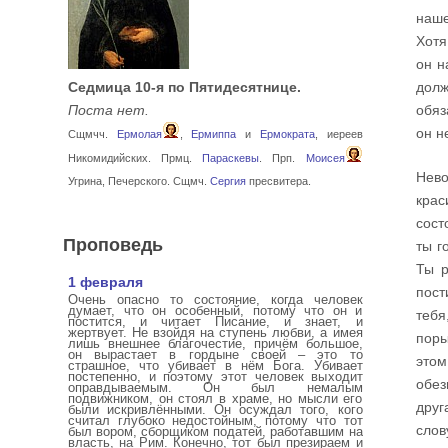
наше
Хотя
он н
Седмица 10-я по Пятидесятнице.
долж
Поста нет.
обяз
он н
Сщмчч.
Ермолая
,
Ермиппа
и
Ермократа
, иереев
Никомидийских. Прмц.
Параскевы
. Прп.
Моисея
Нево
Угрина, Печерского. Сщмч.
Сергия
пресвитера.
кра
сост
Проповедь
ты г
Ты р
1 февраля
пост
Очень опасно то состояние, когда человек
думает, что он особенный, потому что он и
тебя
постится, и читает Писание, и знает, и
жертвует. Не взойдя на ступень любви, а имея
поры
лишь внешнее благочестие, причём большое,
он вырастает в гордыне своей – это то
этом
страшное, что убивает в нём Бога. Убивает
постепенно, и поэтому этот человек выходит
обез
оправдываемым. Он был немалым
подвижником, он стоял в храме, но мысли его
друг
были искривлёнными. Он осуждал того, кого
считал глубоко недостойным, потому что тот
слов
был вором, сборщиком податей, работавшим на
власть, на Рим. Конечно, тот был презираем и