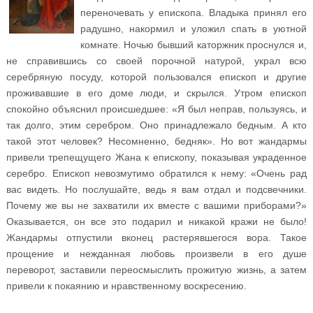
переночевать у епископа. Владыка принял его
радушно, накормил и уложил спать в уютной
комнате. Ночью бывший каторжник проснулся и,
не справившись со своей порочной натурой, украл всю
серебряную посуду, которой пользовался епископ и другие
проживавшие в его доме люди, и скрылся. Утром епископ
спокойно объяснил происшедшее: «Я был неправ, пользуясь, и
так долго, этим серебром. Оно принадлежало бедным. А кто
такой этот человек? Несомненно, бедняк». Но вот жандармы
привели трепещущего Жана к епископу, показывая украденное
серебро. Епископ невозмутимо обратился к нему: «Очень рад
вас видеть. Но послушайте, ведь я вам отдал и подсвечники.
Почему же вы не захватили их вместе с вашими приборами?»
Оказывается, он все это подарил и никакой кражи не было!
Жандармы отпустили вконец растерявшегося вора. Такое
прощение и нежданная любовь произвели в его душе
переворот, заставили переосмыслить прожитую жизнь, а затем
привели к покаянию и нравственному воскресению.