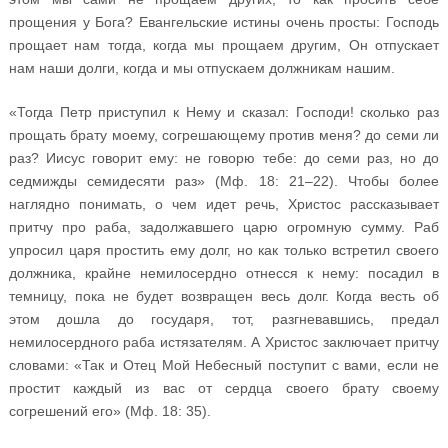
прощения у Бога? Евангельские истины очень просты: Господь
прощает нам тогда, когда мы прощаем другим, Он отпускает
нам наши долги, когда и мы отпускаем должникам нашим.
«Тогда Петр приступил к Нему и сказал: Господи! сколько раз
прощать брату моему, согрешающему против меня? до семи ли
раз? Иисус говорит ему: не говорю тебе: до семи раз, но до
седмижды семидесяти раз» (Мф. 18: 21–22). Чтобы более
наглядно понимать, о чем идет речь, Христос рассказывает
притчу про раба, задолжавшего царю огромную сумму. Раб
упросил царя простить ему долг, но как только встретил своего
должника, крайне немилосердно отнесся к нему: посадил в
темницу, пока не будет возвращен весь долг. Когда весть об
этом дошла до государя, тот, разгневавшись, предал
немилосердного раба истязателям. А Христос заключает притчу
словами: «Так и Отец Мой Небесный поступит с вами, если не
простит каждый из вас от сердца своего брату своему
согрешений его» (Мф. 18: 35).