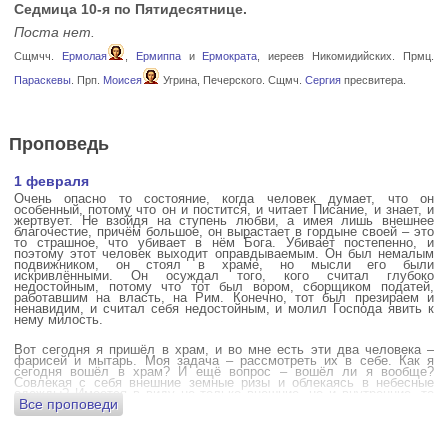
Седмица 10-я по Пятидесятнице.
Поста нет.
Сщмчч.
Ермолая
,
Ермиппа
и
Ермократа
, иереев Никомидийских. Прмц.
Параскевы
. Прп.
Моисея
Угрина, Печерского. Сщмч.
Сергия
пресвитера.
Проповедь
1 февраля
Очень опасно то состояние, когда человек думает, что он
особенный, потому что он и постится, и читает Писание, и знает, и
жертвует. Не взойдя на ступень любви, а имея лишь внешнее
благочестие, причём большое, он вырастает в гордыне своей – это
то страшное, что убивает в нём Бога. Убивает постепенно, и
поэтому этот человек выходит оправдываемым. Он был немалым
подвижником, он стоял в храме, но мысли его были
искривлёнными. Он осуждал того, кого считал глубоко
недостойным, потому что тот был вором, сборщиком податей,
работавшим на власть, на Рим. Конечно, тот был презираем и
ненавидим, и считал себя недостойным, и молил Господа явить к
нему милость.
Вот сегодня я пришёл в храм, и во мне есть эти два человека –
фарисей и мытарь. Моя задача – рассмотреть их в себе. Как я
сегодня вошёл в храм? И ещё вопрос – вошёл ли я вообще?
Совлекая с себя внешние земные ризы и облекаясь в небесные
одежды? Имеется в виду не только внешние, но и внутренние, то
Все проповеди
есть помыслы.
А вот почему в древних соборах у входа можно найти изображения
ангела с мечом? Это символика, предложение тебе, человек,