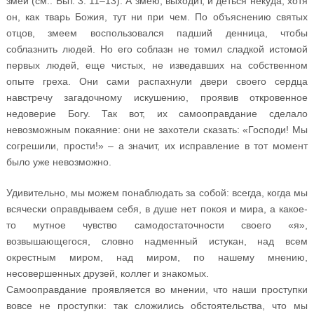
змей (см.: Быт. 3: 11–13). А змею, выходит, и деться некуда, хотя
он, как тварь Божия, тут ни при чем. По объяснению святых
отцов, змеем воспользовался падший денница, чтобы
соблазнить людей. Но его соблазн не томил сладкой истомой
первых людей, еще чистых, не изведавших на собственном
опыте греха. Они сами распахнули двери своего сердца
навстречу загадочному искушению, проявив откровенное
недоверие Богу. Так вот, их самооправдание сделало
невозможным покаяние: они не захотели сказать: «Господи! Мы
согрешили, прости!» – а значит, их исправление в тот момент
было уже невозможно.
Удивительно, мы можем понаблюдать за собой: всегда, когда мы
всячески оправдываем себя, в душе нет покоя и мира, а какое-
то мутное чувство самодостаточности своего «я»,
возвышающегося, словно надменный истукан, над всем
окрестным миром, над миром, по нашему мнению,
несовершенных друзей, коллег и знакомых.
Самооправдание проявляется во мнении, что наши проступки
вовсе не проступки: так сложились обстоятельства, что мы