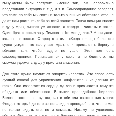
вынуждены были поступить именно так, нам неправильно
представили ситуацию и т. д. и т. п. Самооправдание заверяет,
что сами по себе мы святы и только внешние обстоятельства не
дают нам раскрыть себя во всей полноте. Такая позиция вносит
в душу мрак, лишает ум ясности, а сердце – чистоты и покоя.
Один брат спросил авву Пимена: «Что мне делать? Меня давит
какая-то тяжесть». Старец ответил: «Когда пловцы большого
судна увидят, что наступает мрак, они пристают к берегу и
вбивают кол, чтобы судно не ушло. Этот кол есть
самоосуждение». Признавая вину свою, а не ближнего, мы
сможем удержать душу у пристани спасения.
Для этого нужно научиться говорить «прости». Это слово есть
лучший способ для уврачевания конфликтов и исцеления от
греха. Оно извергает из сердца яд зла и призывает к тому же
обидчика или обиженного. В житии преподобного Кирилла
Белозерского повествуется, как в обители святого жил монах
Феодот, который до того возненавидел преподобного, что не мог
не только видеть его, но и слышать. Никому не удавалось
убедить Феодота отложить свою беспочвенную вражду, так что