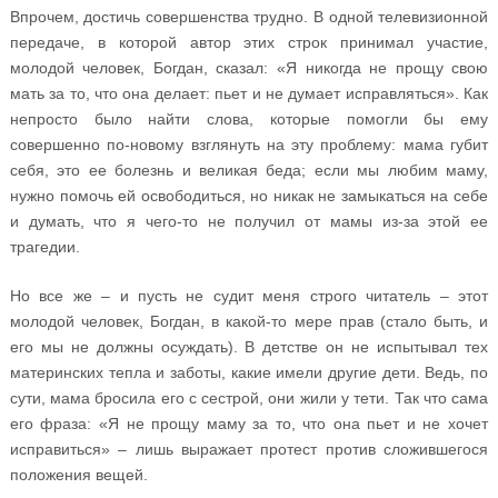
Впрочем, достичь совершенства трудно. В одной телевизионной
передаче, в которой автор этих строк принимал участие,
молодой человек, Богдан, сказал: «Я никогда не прощу свою
мать за то, что она делает: пьет и не думает исправляться». Как
непросто было найти слова, которые помогли бы ему
совершенно по-новому взглянуть на эту проблему: мама губит
себя, это ее болезнь и великая беда; если мы любим маму,
нужно помочь ей освободиться, но никак не замыкаться на себе
и думать, что я чего-то не получил от мамы из-за этой ее
трагедии.
Но все же – и пусть не судит меня строго читатель – этот
молодой человек, Богдан, в какой-то мере прав (стало быть, и
его мы не должны осуждать). В детстве он не испытывал тех
материнских тепла и заботы, какие имели другие дети. Ведь, по
сути, мама бросила его с сестрой, они жили у тети. Так что сама
его фраза: «Я не прощу маму за то, что она пьет и не хочет
исправиться» – лишь выражает протест против сложившегося
положения вещей.