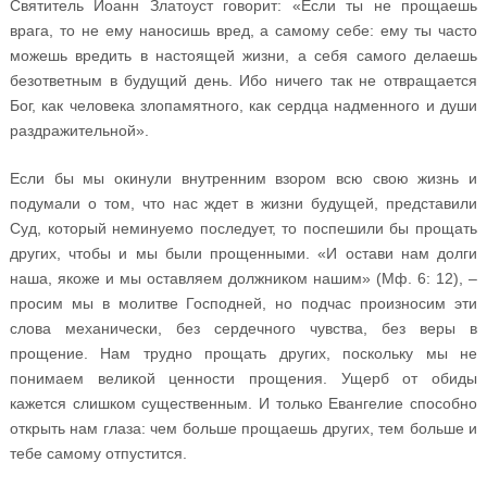
Святитель Иоанн Златоуст говорит: «Если ты не прощаешь
врага, то не ему наносишь вред, а самому себе: ему ты часто
можешь вредить в настоящей жизни, а себя самого делаешь
безответным в будущий день. Ибо ничего так не отвращается
Бог, как человека злопамятного, как сердца надменного и души
раздражительной».
Если бы мы окинули внутренним взором всю свою жизнь и
подумали о том, что нас ждет в жизни будущей, представили
Суд, который неминуемо последует, то поспешили бы прощать
других, чтобы и мы были прощенными. «И остави нам долги
наша, якоже и мы оставляем должником нашим» (Мф. 6: 12), –
просим мы в молитве Господней, но подчас произносим эти
слова механически, без сердечного чувства, без веры в
прощение. Нам трудно прощать других, поскольку мы не
понимаем великой ценности прощения. Ущерб от обиды
кажется слишком существенным. И только Евангелие способно
открыть нам глаза: чем больше прощаешь других, тем больше и
тебе самому отпустится.