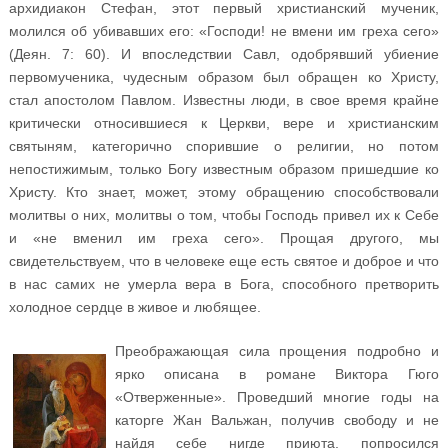
архидиакон Стефан, этот первый христианский мученик,
молился об убивавших его: «Господи! не вмени им греха сего»
(Деян. 7: 60). И впоследствии Савл, одобрявший убиение
первомученика, чудесным образом был обращен ко Христу,
стал апостолом Павлом. Известны люди, в свое время крайне
критически относившиеся к Церкви, вере и христианским
святыням, категорично спорившие о религии, но потом
непостижимым, только Богу известным образом пришедшие ко
Христу. Кто знает, может, этому обращению способствовали
молитвы о них, молитвы о том, чтобы Господь привел их к Себе
и «не вменил им греха сего». Прощая другого, мы
свидетельствуем, что в человеке еще есть святое и доброе и что
в нас самих не умерла вера в Бога, способного претворить
холодное сердце в живое и любящее.
Преображающая сила прощения подробно и
ярко описана в романе Виктора Гюго
«Отверженные». Проведший многие годы на
каторге Жан Вальжан, получив свободу и не
найдя себе нигде приюта, попросился