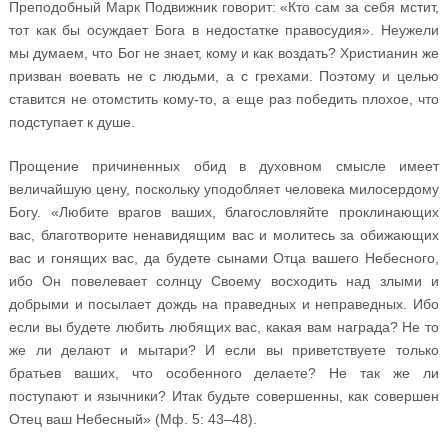
Преподобный Марк Подвижник говорит: «Кто сам за себя мстит,
тот как бы осуждает Бога в недостатке правосудия». Неужели
мы думаем, что Бог не знает, кому и как воздать? Христианин же
призван воевать не с людьми, а с грехами. Поэтому и целью
ставится не отомстить кому-то, а еще раз победить плохое, что
подступает к душе.
Прощение причиненных обид в духовном смысле имеет
величайшую цену, поскольку уподобляет человека милосердому
Богу. «Любите врагов ваших, благословляйте проклинающих
вас, благотворите ненавидящим вас и молитесь за обижающих
вас и гонящих вас, да будете сынами Отца вашего Небесного,
ибо Он повелевает солнцу Своему восходить над злыми и
добрыми и посылает дождь на праведных и неправедных. Ибо
если вы будете любить любящих вас, какая вам награда? Не то
же ли делают и мытари? И если вы приветствуете только
братьев ваших, что особенного делаете? Не так же ли
поступают и язычники? Итак будьте совершенны, как совершен
Отец ваш Небесный» (Мф. 5: 43–48).