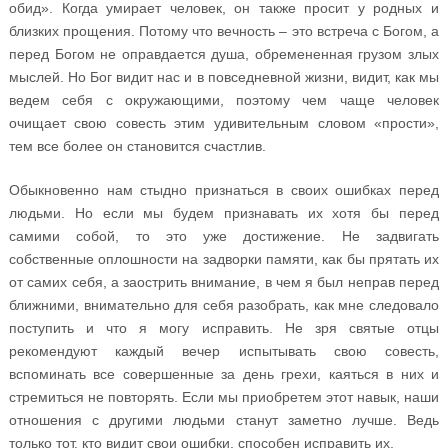
обид». Когда умирает человек, он также просит у родных и
близких прощения. Потому что вечность – это встреча с Богом, а
перед Богом не оправдается душа, обремененная грузом злых
мыслей. Но Бог видит нас и в повседневной жизни, видит, как мы
ведем себя с окружающими, поэтому чем чаще человек
очищает свою совесть этим удивительным словом «прости»,
тем все более он становится счастлив.
Обыкновенно нам стыдно признаться в своих ошибках перед
людьми. Но если мы будем признавать их хотя бы перед
самими собой, то это уже достижение. Не задвигать
собственные оплошности на задворки памяти, как бы прятать их
от самих себя, а заострить внимание, в чем я был неправ перед
ближними, внимательно для себя разобрать, как мне следовало
поступить и что я могу исправить. Не зря святые отцы
рекомендуют каждый вечер испытывать свою совесть,
вспоминать все совершенные за день грехи, каяться в них и
стремиться не повторять. Если мы приобретем этот навык, наши
отношения с другими людьми станут заметно лучше. Ведь
только тот, кто видит свои ошибки, способен исправить их.