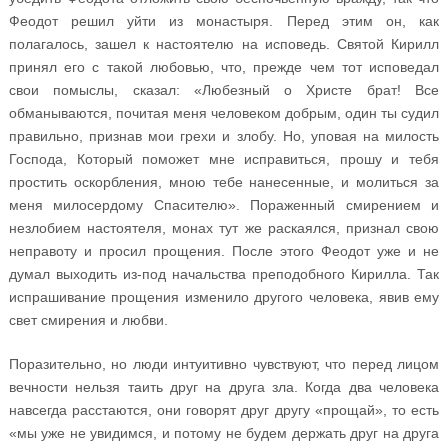
Феодот решил уйти из монастыря. Перед этим он, как
полагалось, зашел к настоятелю на исповедь. Святой Кирилл
принял его с такой любовью, что, прежде чем тот исповедал
свои помыслы, сказал: «Любезный о Христе брат! Все
обманываются, почитая меня человеком добрым, один ты судил
правильно, признав мои грехи и злобу. Но, уповая на милость
Господа, Который поможет мне исправиться, прошу и тебя
простить оскорбления, мною тебе нанесенные, и молиться за
меня милосердому Спасителю». Пораженный смирением и
незлобием настоятеля, монах тут же раскаялся, признал свою
неправоту и просил прощения. После этого Феодот уже и не
думал выходить из-под начальства преподобного Кирилла. Так
испрашивание прощения изменило другого человека, явив ему
свет смирения и любви.
Поразительно, но люди интуитивно чувствуют, что перед лицом
вечности нельзя таить друг на друга зла. Когда два человека
навсегда расстаются, они говорят друг другу «прощай», то есть
«мы уже не увидимся, и потому не будем держать друг на друга