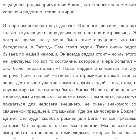
ощущаешь рядом присутствие Божие, что становится настолько
хорошо и радостно, тепло и мирно!
Я вчера исповедовал двух девочек. Это юные девочки, еще вот
только вступающие в пору девичества, еще почти отроковицы. Я
потерял время, но у меня было такое ощущение, что мы
беседовали, а Господь Сам стоял рядом. Такое очень редко
бывает, по нашей немощи. Он всегда рядом стоит – но мы этого
не чувствуем. Но вот то состояние, которое я вчера испытал –
оно было поразительным! Наше сердце откликается на эту
встречу. Если в нашей жизни мы не стремимся к такой встрече
через деятельное участие в жизни других людей – тогда там, в
другом мире мы не сможем быть с Богом. И слова, обращенные
к праведным и грешным – «идите в муку» – вы знаете, они могут
показаться для человека внешнего, не очень знакомого со
священной традицией, страшными. Где же милосердие Божие?
Да нет. Это будет скорбь огромная для Бога, что все призывы,
которые Он направлял к нам, мы отвергли. Мы не захотели
выстраивать отношения с теми людьми, которые были возле