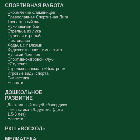
СПОРТИВНАЯ РАБОТА
Окормление олимпийцев
Православная Спортивная Лига
Тренажерный зал
Рукопашный бой
Стрельба из лука
Пулевая стрельба
Фехтование
Ходьба с палками
Художественная гимнастика
Русский бильярд
Спортивно-игровой клуб
«Ступени»
Стрелковая школа «Выстрел»
Игровые виды спорта
Гимнастика
Новости
ДОШКОЛЬНОЕ
РАЗВИТИЕ
Дошкольный лицей «Аккордик»
Гимнастика «Ладушки» (дети
1,5-3 лет)
Новости
РКШ «ВОСХОД»
МЕДИАТЕКА