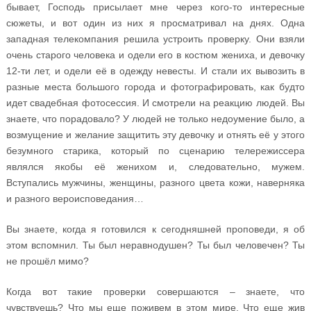
бывает, Господь присылает мне через кого-то интересные
сюжеты, и вот один из них я просматривал на днях. Одна
западная телекомпания решила устроить проверку. Они взяли
очень старого человека и одели его в костюм жениха, и девочку
12-ти лет, и одели её в одежду невесты. И стали их вывозить в
разные места большого города и фотографировать, как будто
идет свадебная фотосессия. И смотрели на реакцию людей. Вы
знаете, что порадовало? У людей не только недоумение было, а
возмущение и желание защитить эту девочку и отнять её у этого
безумного старика, который по сценарию телережиссера
являлся якобы её женихом и, следовательно, мужем.
Вступались мужчины, женщины, разного цвета кожи, наверняка
и разного вероисповедания…
Вы знаете, когда я готовился к сегодняшней проповеди, я об
этом вспомнил. Ты был неравнодушен? Ты был человечен? Ты
не прошёл мимо?
Когда вот такие проверки совершаются – знаете, что
чувствуешь? Что мы еще поживем в этом мире. Что еще жив