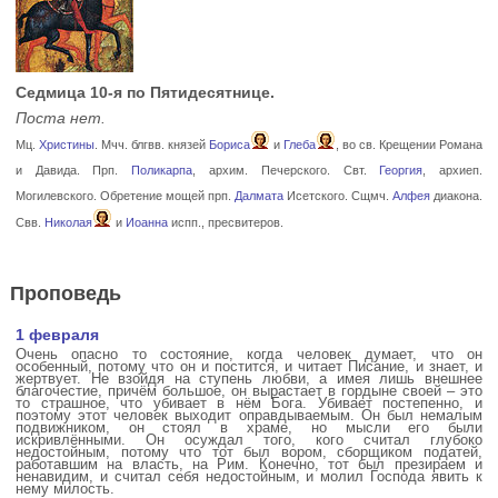
Седмица 10-я по Пятидесятнице.
Поста нет.
Мц.
Христины
. Мчч. блгвв. князей
Бориса
и
Глеба
, во св. Крещении Романа
и Давида. Прп.
Поликарпа
, архим. Печерского. Свт.
Георгия
, архиеп.
Могилевского. Обретение мощей прп.
Далмата
Исетского. Сщмч.
Алфея
диакона.
Свв.
Николая
и
Иоанна
испп., пресвитеров.
Проповедь
1 февраля
Очень опасно то состояние, когда человек думает, что он
особенный, потому что он и постится, и читает Писание, и знает, и
жертвует. Не взойдя на ступень любви, а имея лишь внешнее
благочестие, причём большое, он вырастает в гордыне своей – это
то страшное, что убивает в нём Бога. Убивает постепенно, и
поэтому этот человек выходит оправдываемым. Он был немалым
подвижником, он стоял в храме, но мысли его были
искривлёнными. Он осуждал того, кого считал глубоко
недостойным, потому что тот был вором, сборщиком податей,
работавшим на власть, на Рим. Конечно, тот был презираем и
ненавидим, и считал себя недостойным, и молил Господа явить к
нему милость.