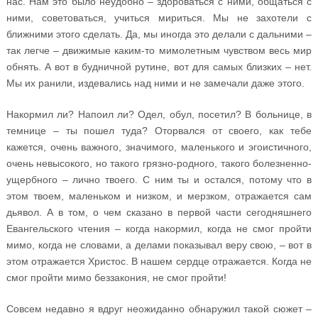
нас. Нам это было неудобно – здороваться с ними, общаться с
ними, советоваться, учиться мириться. Мы не захотели с
ближними этого сделать. Да, мы иногда это делали с дальними –
так легче – движимые каким-то мимолетным чувством весь мир
обнять. А вот в будничной рутине, вот для самых близких – нет.
Мы их ранили, издевались над ними и не замечали даже этого.
Накормил ли? Напоил ли? Одел, обул, посетил? В больнице, в
темнице – ты пошел туда? Оторвался от своего, как тебе
кажется, очень важного, значимого, маленького и эгоистичного,
очень невысокого, но такого грязно-родного, такого болезненно-
ущербного – лично твоего. С ним ты и остался, потому что в
этом твоем, маленьком и низком, и мерзком, отражается сам
дьявол. А в том, о чем сказано в первой части сегодняшнего
Евангельского чтения – когда накормил, когда не смог пройти
мимо, когда не словами, а делами показывал веру свою, – вот в
этом отражается Христос. В нашем сердце отражается. Когда не
смог пройти мимо беззакония, не смог пройти!
Совсем недавно я вдруг неожиданно обнаружил такой сюжет –