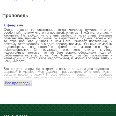
Проповедь
1 февраля
Очень опасно то состояние, когда человек думает, что он
особенный, потому что он и постится, и читает Писание, и знает, и
жертвует. Не взойдя на ступень любви, а имея лишь внешнее
благочестие, причём большое, он вырастает в гордыне своей – это
то страшное, что убивает в нём Бога. Убивает постепенно, и
поэтому этот человек выходит оправдываемым. Он был немалым
подвижником, он стоял в храме, но мысли его были
искривлёнными. Он осуждал того, кого считал глубоко
недостойным, потому что тот был вором, сборщиком податей,
работавшим на власть, на Рим. Конечно, тот был презираем и
ненавидим, и считал себя недостойным, и молил Господа явить к
нему милость.
Вот сегодня я пришёл в храм, и во мне есть эти два человека –
фарисей и мытарь. Моя задача – рассмотреть их в себе. Как я
сегодня вошёл в храм? И ещё вопрос – вошёл ли я вообще?
Совлекая с себя внешние земные ризы и облекаясь в небесные
одежды? Имеется в виду не только внешние, но и внутренние, то
Все проповеди
есть помыслы.
А вот почему в древних соборах у входа можно найти изображения
ангела с мечом? Это символика, предложение тебе, человек,
задуматься: ты отсекаешь сейчас этим мечом, конечно же
незримым, свои помыслы? Ты с ними борешься, вот сейчас, стоя в
храме? Где твои мысли? О чём ты думаешь? Где сокровище твоего
сердца?
Меня в своё время потрясла история, когда духовному человеку
Бог открыл помыслы людей, стоящих в храме, и он ужаснулся