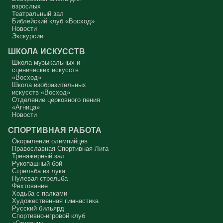
Вот с этим предлагается войти в сплошную неделю. Ещё раз:
взрослых
сплошная неделя прошла, потом две мясопустные, третья –
Театральный зал
Масленица, прощённое воскресенье. С чем я приду?
Библейский клуб «Восход»
Новости
В нас должно быть внимание к тому, что время воздержания – это
дни для приготовления не только к Пасхе, а к Небесному Царству!
Экскурсии
Это цель жизни. Я об этом забыл, я туда хочу, но я забыл. И я
серьёзно должен что-то делать, хотя бы в дни поста. Чтобы
ШКОЛА ИСКУССТВ
сначала увидеть в себе этого урода, а потом начать с ним борьбу.
Школа музыкальных и
Аминь.
сценических искусств
«Восход»
Протоиерей Андрей Алексеев
Школа изобразительных
искусств «Восход»
Отделение церковного пения
«Агница»
Новости
СПОРТИВНАЯ РАБОТА
Окормление олимпийцев
Православная Спортивная Лига
Тренажерный зал
Рукопашный бой
Стрельба из лука
Пулевая стрельба
Фехтование
Ходьба с палками
Художественная гимнастика
Русский бильярд
Спортивно-игровой клуб