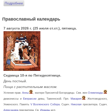
Подробнее
Православный календарь
7 августа 2026 г. (25 июля ст.ст.), пятница.
Седмица 10-я по Пятидесятнице.
День постный.
Пища с растительным маслом.
Успение прав.
Анны
, матери Пресвятой Богородицы. Свв. жен
Олимпиады
диакониссы и
Евпраксии
девы, Тавеннской. Прп.
Макария
Желтоводского,
Унженского. Память
V Вселенского Собора
. Сщмч.
Николая
пресвитера. Сщмч.
Александра
пресвитера. Св.
Ираиды
исп.