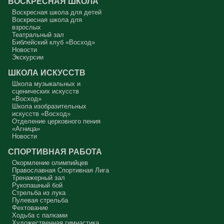
ВОСКРЕСНАЯ ШКОЛА
Сегодняшняя притча очень трудная. В ней хочется увидеть кого-то
другого, но не себя.
Воскресная школа для детей
Воскресная школа для
Вот с этим предлагается войти в сплошную неделю. Ещё раз:
взрослых
сплошная неделя прошла, потом две мясопустные, третья –
Театральный зал
Масленица, прощённое воскресенье. С чем я приду?
Библейский клуб «Восход»
Новости
В нас должно быть внимание к тому, что время воздержания – это
дни для приготовления не только к Пасхе, а к Небесному Царству!
Экскурсии
Это цель жизни. Я об этом забыл, я туда хочу, но я забыл. И я
серьёзно должен что-то делать, хотя бы в дни поста. Чтобы
ШКОЛА ИСКУССТВ
сначала увидеть в себе этого урода, а потом начать с ним борьбу.
Школа музыкальных и
Аминь.
сценических искусств
«Восход»
Протоиерей Андрей Алексеев
Школа изобразительных
искусств «Восход»
Отделение церковного пения
«Агница»
Новости
СПОРТИВНАЯ РАБОТА
Окормление олимпийцев
Православная Спортивная Лига
Тренажерный зал
Рукопашный бой
Стрельба из лука
Пулевая стрельба
Фехтование
Ходьба с палками
Художественная гимнастика