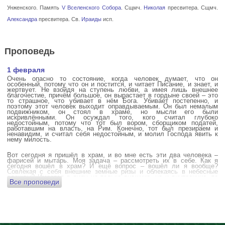
Унженского. Память
V Вселенского Собора
. Сщмч.
Николая
пресвитера. Сщмч.
Александра
пресвитера. Св.
Ираиды
исп.
Проповедь
1 февраля
Очень опасно то состояние, когда человек думает, что он
особенный, потому что он и постится, и читает Писание, и знает, и
жертвует. Не взойдя на ступень любви, а имея лишь внешнее
благочестие, причём большое, он вырастает в гордыне своей – это
то страшное, что убивает в нём Бога. Убивает постепенно, и
поэтому этот человек выходит оправдываемым. Он был немалым
подвижником, он стоял в храме, но мысли его были
искривлёнными. Он осуждал того, кого считал глубоко
недостойным, потому что тот был вором, сборщиком податей,
работавшим на власть, на Рим. Конечно, тот был презираем и
ненавидим, и считал себя недостойным, и молил Господа явить к
нему милость.
Вот сегодня я пришёл в храм, и во мне есть эти два человека –
фарисей и мытарь. Моя задача – рассмотреть их в себе. Как я
сегодня вошёл в храм? И ещё вопрос – вошёл ли я вообще?
Совлекая с себя внешние земные ризы и облекаясь в небесные
одежды? Имеется в виду не только внешние, но и внутренние, то
Все проповеди
есть помыслы.
А вот почему в древних соборах у входа можно найти изображения
ангела с мечом? Это символика, предложение тебе, человек,
задуматься: ты отсекаешь сейчас этим мечом, конечно же
незримым, свои помыслы? Ты с ними борешься, вот сейчас, стоя в
храме? Где твои мысли? О чём ты думаешь? Где сокровище твоего