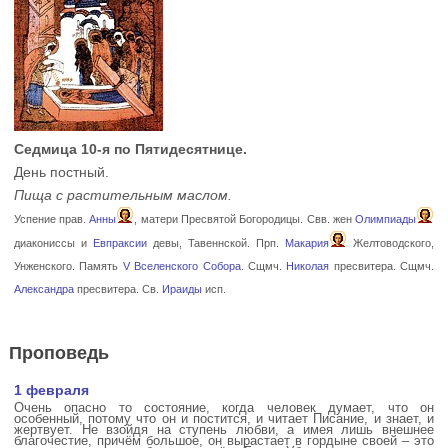
Седмица 10-я по Пятидесятнице.
День постный.
Пища с растительным маслом.
Успение прав.
Анны
, матери Пресвятой Богородицы. Свв. жен
Олимпиады
диакониссы и
Евпраксии
девы, Тавеннской. Прп.
Макария
Желтоводского,
Унженского. Память
V Вселенского Собора
. Сщмч.
Николая
пресвитера. Сщмч.
Александра
пресвитера. Св.
Ираиды
исп.
Проповедь
1 февраля
Очень опасно то состояние, когда человек думает, что он
особенный, потому что он и постится, и читает Писание, и знает, и
жертвует. Не взойдя на ступень любви, а имея лишь внешнее
благочестие, причём большое, он вырастает в гордыне своей – это