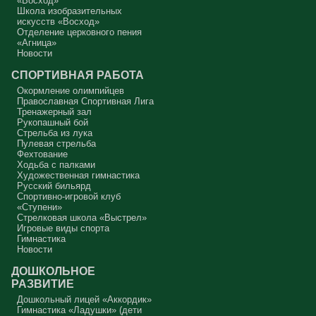
«Восход»
Протоиерей Андрей Алексеев
Школа изобразительных
искусств «Восход»
Отделение церковного пения
«Агница»
Новости
СПОРТИВНАЯ РАБОТА
Окормление олимпийцев
Православная Спортивная Лига
Тренажерный зал
Рукопашный бой
Стрельба из лука
Пулевая стрельба
Фехтование
Ходьба с палками
Художественная гимнастика
Русский бильярд
Спортивно-игровой клуб
«Ступени»
Стрелковая школа «Выстрел»
Игровые виды спорта
Гимнастика
Новости
ДОШКОЛЬНОЕ
РАЗВИТИЕ
Дошкольный лицей «Аккордик»
Гимнастика «Ладушки» (дети