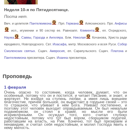
Неделя 10-я по Пятидесятнице.
Поста нет.
Вмч. и целителя
Пантелеимона
. Прп.
Германа
Аляскинского. Прп.
Анфисы
исп., игумении и 90 сестер ее. Равноапп.
Климента
, еп. Охридского,
Наума
,
Саввы
,
Горазда
и
Ангеляра
. Блж.
Николая
Кочанова, Христа ради
юродивого, Новгородского. Свт.
Иоасафа
, митр. Московского и всея Руси.
Собор
Смоленских святых
. Сщмч.
Амвросия
, еп. Сарапульского. Сщмч.
Платона
и
Пантелеимона
пресвитера. Сщмч.
Иоанна
пресвитера.
Проповедь
1 февраля
Очень опасно то состояние, когда человек думает, что он
особенный, потому что он и постится, и читает Писание, и знает, и
жертвует. Не взойдя на ступень любви, а имея лишь внешнее
благочестие, причём большое, он вырастает в гордыне своей – это
то страшное, что убивает в нём Бога. Убивает постепенно, и
поэтому этот человек выходит оправдываемым. Он был немалым
подвижником, он стоял в храме, но мысли его были
искривлёнными. Он осуждал того, кого считал глубоко
недостойным, потому что тот был вором, сборщиком податей,
работавшим на власть, на Рим. Конечно, тот был презираем и
ненавидим, и считал себя недостойным, и молил Господа явить к
нему милость.