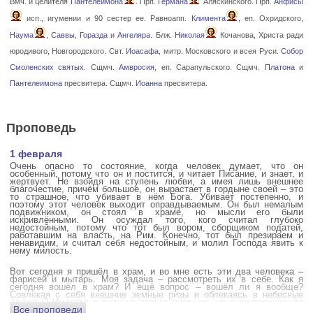
Вмч. и целителя
Пантелеимона
. Прп.
Германа
Аляскинского. Прп.
Анфисы
исп., игумении и 90 сестер ее. Равноапп.
Климента
, еп. Охридского,
Наума
,
Саввы
,
Горазда
и
Ангеляра
. Блж.
Николая
Кочанова, Христа ради
юродивого, Новгородского. Свт.
Иоасафа
, митр. Московского и всея Руси.
Собор
Смоленских святых
. Сщмч.
Амвросия
, еп. Сарапульского. Сщмч.
Платона
и
Пантелеимона
пресвитера. Сщмч.
Иоанна
пресвитера.
Проповедь
1 февраля
Очень опасно то состояние, когда человек думает, что он
особенный, потому что он и постится, и читает Писание, и знает, и
жертвует. Не взойдя на ступень любви, а имея лишь внешнее
благочестие, причём большое, он вырастает в гордыне своей – это
то страшное, что убивает в нём Бога. Убивает постепенно, и
поэтому этот человек выходит оправдываемым. Он был немалым
подвижником, он стоял в храме, но мысли его были
искривлёнными. Он осуждал того, кого считал глубоко
недостойным, потому что тот был вором, сборщиком податей,
работавшим на власть, на Рим. Конечно, тот был презираем и
ненавидим, и считал себя недостойным, и молил Господа явить к
нему милость.
Вот сегодня я пришёл в храм, и во мне есть эти два человека –
фарисей и мытарь. Моя задача – рассмотреть их в себе. Как я
сегодня вошёл в храм? И ещё вопрос – вошёл ли я вообще?
Совлекая с себя внешние земные ризы и облекаясь в небесные
одежды? Имеется в виду не только внешние, но и внутренние, то
Все проповеди
есть помыслы.