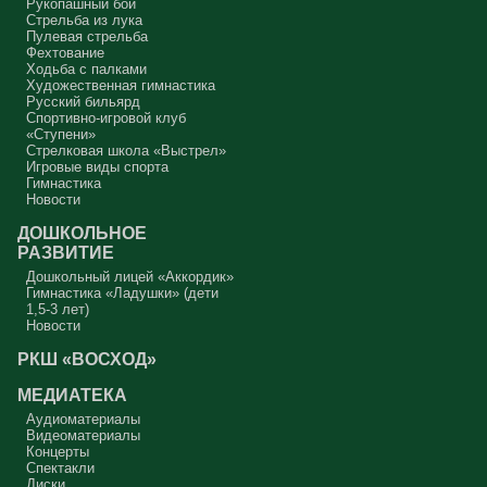
Рукопашный бой
Стрельба из лука
Пулевая стрельба
Фехтование
Ходьба с палками
Художественная гимнастика
Русский бильярд
Спортивно-игровой клуб
«Ступени»
Стрелковая школа «Выстрел»
Игровые виды спорта
Гимнастика
Новости
ДОШКОЛЬНОЕ
РАЗВИТИЕ
Дошкольный лицей «Аккордик»
Гимнастика «Ладушки» (дети
1,5-3 лет)
Новости
РКШ «ВОСХОД»
МЕДИАТЕКА
Аудиоматериалы
Видеоматериалы
Концерты
Спектакли
Диски