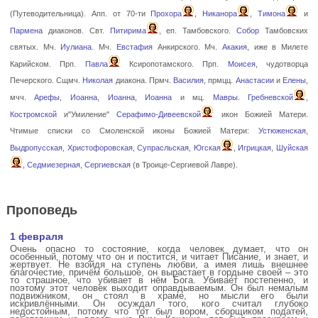
(Путеводительница). Апп. от 70-ти
Прохора
,
Никанора
,
Тимона
и
Пармена
диаконов. Свт.
Питирима
, еп. Тамбовского.
Собор
Тамбовских
святых. Мч.
Иулиана
. Мч.
Евстафия
Анкирского. Мч.
Акакия
, иже в Милете
Карийском. Прп.
Павла
Ксиропотамского. Прп.
Моисея
, чудотворца
Печерского. Сщмч.
Николая
диакона. Прмч.
Василия
, прмцц.
Анастасии
и
Елены
,
мчч.
Арефы
,
Иоанна
,
Иоанна
,
Иоанна
и мц.
Мавры
.
Гребневской
,
Костромской
и"Умиление"
Серафимо-Дивеевской
икон Божией Матери.
Чтимые списки со Смоленской иконы Божией Матери:
Устюженская
,
Выдропусская
,
Христофоровская
,
Супрасльская
,
Югская
,
Игрицкая
,
Шуйская
,
Седмиезерная
,
Сергиевская
(в Троице-Сергиевой Лавре).
Проповедь
1 февраля
Очень опасно то состояние, когда человек думает, что он
особенный, потому что он и постится, и читает Писание, и знает, и
жертвует. Не взойдя на ступень любви, а имея лишь внешнее
благочестие, причём большое, он вырастает в гордыне своей – это
то страшное, что убивает в нём Бога. Убивает постепенно, и
поэтому этот человек выходит оправдываемым. Он был немалым
подвижником, он стоял в храме, но мысли его были
искривлёнными. Он осуждал того, кого считал глубоко
недостойным, потому что тот был вором, сборщиком податей,