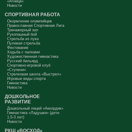
«Агница»
Новости
СПОРТИВНАЯ РАБОТА
Окормление олимпийцев
Православная Спортивная Лига
Тренажерный зал
Рукопашный бой
Стрельба из лука
Пулевая стрельба
Фехтование
Ходьба с палками
Художественная гимнастика
Русский бильярд
Спортивно-игровой клуб
«Ступени»
Стрелковая школа «Выстрел»
Игровые виды спорта
Гимнастика
Новости
ДОШКОЛЬНОЕ
РАЗВИТИЕ
Дошкольный лицей «Аккордик»
Гимнастика «Ладушки» (дети
1,5-3 лет)
Новости
РКШ «ВОСХОД»