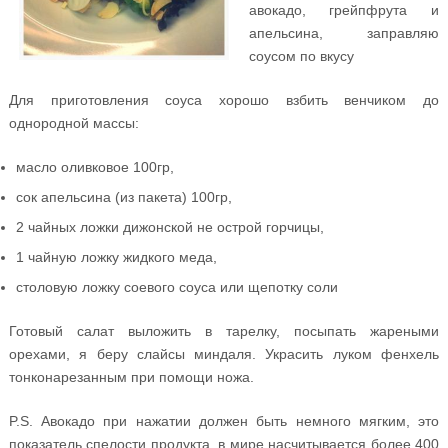
авокадо, грейпфрута и
апельсина, заправляю
соусом по вкусу
Для приготовления соуса хорошо взбить венчиком до
однородной массы:
масло оливковое 100гр,
сок апельсина (из пакета) 100гр,
2 чайных ложки дижонской не острой горчицы,
1 чайную ложку жидкого меда,
столовую ложку соевого соуса или щепотку соли
Готовый салат выложить в тарелку, посыпать жареными
орехами, я беру слайсы миндаля. Украсить луком фенхель
тонконарезанным при помощи ножа.
P.S. Авокадо при нажатии должен быть немного мягким, это
показатель спелости продукта, в мире насчитывается более 400