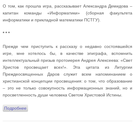
О том, как прошла игра, рассказывает Александра Демидова –
капитан команды «Информатики» (сборная факультета
информатики и прикладной математики ПСТГУ).
* * *
Прежде чем приступить к рассказу о недавно состоявшейся
игре, мне хотелось бы, в качестве эпиграфа, вспомнить
интеллектуальный призыв протоиерея Андрея Алексеева: «Свет
Христов просвещает всех!». Эта цитата из Литургии
Преждеосвященных Даров служит всем напоминанием о
христианской концепции просвещения: о том, что образование
– это не только совокупность информационных знаний, но и
просветленность души человека Светом Христовой Истины.
Подробнее
о IX Интеллектуальный турнир Что? Где? Когда?
«Кубок святого князя Димитрия Донского»