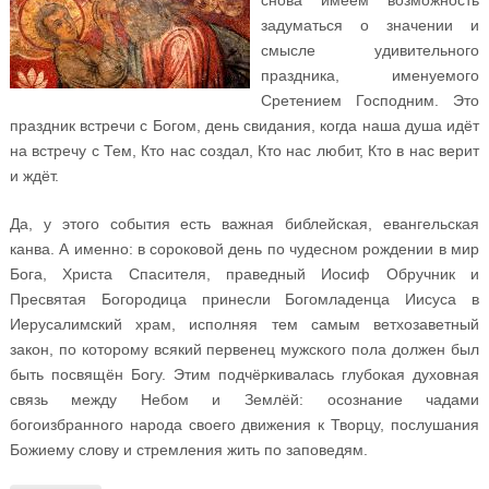
снова имеем возможность
задуматься о значении и
смысле удивительного
праздника, именуемого
Сретением Господним. Это
праздник встречи с Богом, день свидания, когда наша душа идёт
на встречу с Тем, Кто нас создал, Кто нас любит, Кто в нас верит
и ждёт.
Да, у этого события есть важная библейская, евангельская
канва. А именно: в сороковой день по чудесном рождении в мир
Бога, Христа Спасителя, праведный Иосиф Обручник и
Пресвятая Богородица принесли Богомладенца Иисуса в
Иерусалимский храм, исполняя тем самым ветхозаветный
закон, по которому всякий первенец мужского пола должен был
быть посвящён Богу. Этим подчёркивалась глубокая духовная
связь между Небом и Землёй: осознание чадами
богоизбранного народа своего движения к Творцу, послушания
Божиему слову и стремления жить по заповедям.