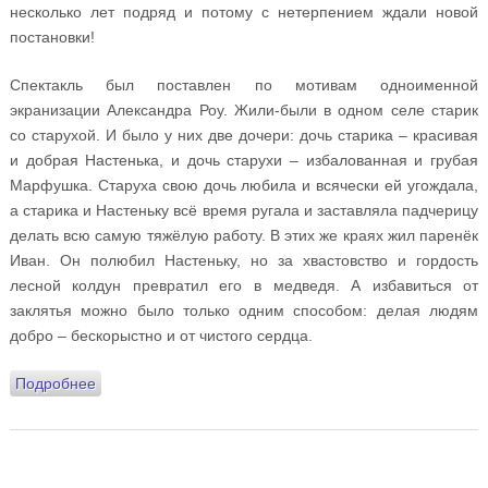
несколько лет подряд и потому с нетерпением ждали новой
постановки!
Спектакль был поставлен по мотивам одноименной
экранизации Александра Роу. Жили-были в одном селе старик
со старухой. И было у них две дочери: дочь старика – красивая
и добрая Настенька, и дочь старухи – избалованная и грубая
Марфушка. Старуха свою дочь любила и всячески ей угождала,
а старика и Настеньку всё время ругала и заставляла падчерицу
делать всю самую тяжёлую работу. В этих же краях жил паренёк
Иван. Он полюбил Настеньку, но за хвастовство и гордость
лесной колдун превратил его в медведя. А избавиться от
заклятья можно было только одним способом: делая людям
добро – бескорыстно и от чистого сердца.
Подробнее
о Рождественская сказка 2020: «Морозко» (+ ВИДЕО!)