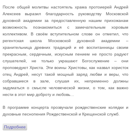
После общей молитвы настоятель храма протоиерей Андрей
Алексеев выразил благодарность руководству Московской
духовной академии за предоставленную нашим прихожанам
возможность познакомиться с замечательным хоровым
коллективом. В своём вступительном слове он отметил, что
регентская школа Московской духовной академии –
хранительница древних традиций и её воспитанницы своим
прекрасным, сердечным, искусным пением не просто радуют
слушателей, не только украшают Богослужение – они
проповедуют Христа. Эти воины Христовы, как назвал хористок
отец Андрей, несут такой мощный заряд любви и веры, что
собравшиеся в зале, слушая их, непременно должны
задуматься о смысле человеческой жизни, о том, как важно
нести в этот мир доброту и любовь…
В программе концерта прозвучали рождественские колядки и
духовные песнопения Рождественской и Крещенской служб.
Подробнее
о «Добрый вечор»: концерт Хора Регентского