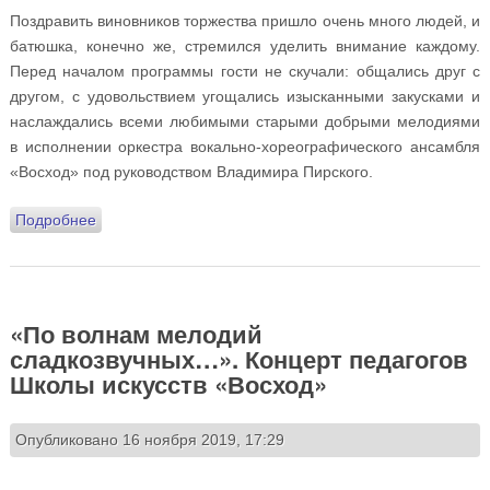
Поздравить виновников торжества пришло очень много людей, и
батюшка, конечно же, стремился уделить внимание каждому.
Перед началом программы гости не скучали: общались друг с
другом, с удовольствием угощались изысканными закусками и
наслаждались всеми любимыми старыми добрыми мелодиями
в исполнении оркестра вокально-хореографического ансамбля
«Восход» под руководством Владимира Пирского.
Подробнее
о Концерт «Слава Богу за всё!» к юбилею настоятеля
храма: ФОТО и ВИДЕО
«По волнам мелодий
сладкозвучных…». Концерт педагогов
Школы искусств «Восход»
Опубликовано 16 ноября 2019, 17:29