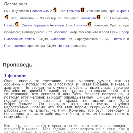
Поста нет.
Вмч. и целителя
Пантелеимона
. Прп.
Германа
Аляскинского. Прп.
Анфисы
исп., игумении и 90 сестер ее. Равноапп.
Климента
, еп. Охридского,
Наума
,
Саввы
,
Горазда
и
Ангеляра
. Блж.
Николая
Кочанова, Христа ради
юродивого, Новгородского. Свт.
Иоасафа
, митр. Московского и всея Руси.
Собор
Смоленских святых
. Сщмч.
Амвросия
, еп. Сарапульского. Сщмч.
Платона
и
Пантелеимона
пресвитера. Сщмч.
Иоанна
пресвитера.
Проповедь
1 февраля
Очень опасно то состояние, когда человек думает, что он
особенный, потому что он и постится, и читает Писание, и знает, и
жертвует. Не взойдя на ступень любви, а имея лишь внешнее
благочестие, причём большое, он вырастает в гордыне своей – это
то страшное, что убивает в нём Бога. Убивает постепенно, и
поэтому этот человек выходит оправдываемым. Он был немалым
подвижником, он стоял в храме, но мысли его были
искривлёнными. Он осуждал того, кого считал глубоко
недостойным, потому что тот был вором, сборщиком податей,
работавшим на власть, на Рим. Конечно, тот был презираем и
ненавидим, и считал себя недостойным, и молил Господа явить к
нему милость.
Вот сегодня я пришёл в храм, и во мне есть эти два человека –
фарисей и мытарь. Моя задача – рассмотреть их в себе. Как я
сегодня вошёл в храм? И ещё вопрос – вошёл ли я вообще?