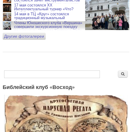
состоялся зачёт инструменталистов
за II полугодие в формате концерта
17 мая состоялся XX
Интеллектуальный турнир «Что?
Где? Когда?» для студентов
14 мая в ТЦ «Круг» состоялся
православных высших учебных
традиционный музыкальный
заведений
флэшмоб, посвящённый праздникам
Члены Юношеского клуба «Вершина»
Дня Победы и Пасхи
совершили экскурсионную поездку
по маршруту Иваново-Кострома-Плёс
Другие фотогалереи
Форма поиска
Поиск
Библейский клуб «Восход»