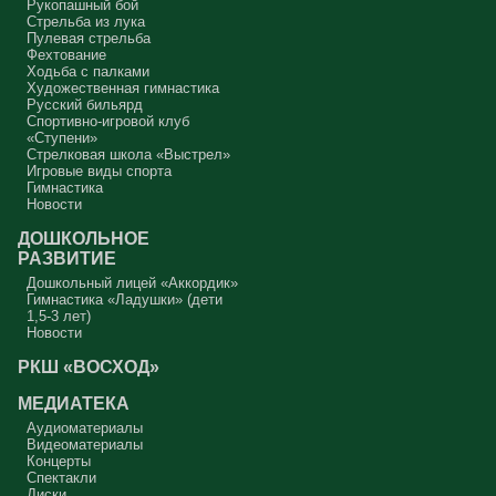
Рукопашный бой
Стрельба из лука
Пулевая стрельба
Фехтование
Ходьба с палками
Художественная гимнастика
Русский бильярд
Спортивно-игровой клуб
«Ступени»
Стрелковая школа «Выстрел»
Игровые виды спорта
Гимнастика
Новости
ДОШКОЛЬНОЕ
РАЗВИТИЕ
Дошкольный лицей «Аккордик»
Гимнастика «Ладушки» (дети
1,5-3 лет)
Новости
РКШ «ВОСХОД»
МЕДИАТЕКА
Аудиоматериалы
Видеоматериалы
Концерты
Спектакли
Диски