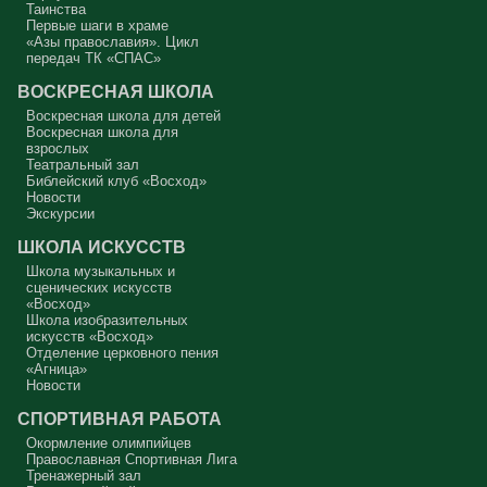
Таинства
Первые шаги в храме
«Азы православия». Цикл
передач ТК «СПАС»
ВОСКРЕСНАЯ ШКОЛА
Что важно знать
Воскресная школа для детей
родителям про ОРВИ
Воскресная школа для
Фехтовальный клуб
Все статьи
взрослых
«Восход» объявляет
Театральный зал
Библейский клуб «Восход»
набор на новый учебный
Новости
год
Экскурсии
Все объявления
ШКОЛА ИСКУССТВ
Школа музыкальных и
сценических искусств
«Восход»
Школа изобразительных
искусств «Восход»
Отделение церковного пения
«Агница»
Новости
СПОРТИВНАЯ РАБОТА
Окормление олимпийцев
Православная Спортивная Лига
Тренажерный зал