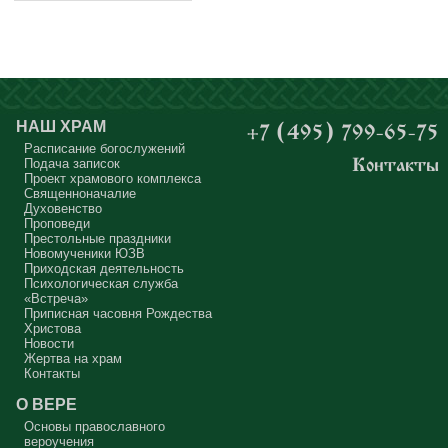
себе»
Правильное питание в
жизни ребёнка
НАШ ХРАМ
+7 (495) 799-65-75
Расписание богослужений
Детская театральная
Подача записок
Контакты
студия «Светлячок»
Проект храмового комплекса
Священноначалие
объявляет
Духовенство
дополнительный набор!
Проповеди
Престольные праздники
Лечим детский грипп
Новомученики ЮЗВ
Приходская деятельность
Психологическая служба
«Встреча»
Приписная часовня Рождества
Христова
Спортивный комплекс
Новости
Жертва на храм
«Восход» приглашает
Рекомендации родителям:
Контакты
ребят 7-12 лет в секцию
что делать, если малыш
О ВЕРЕ
по мини-футболу
отравился
Основы православного
вероучения