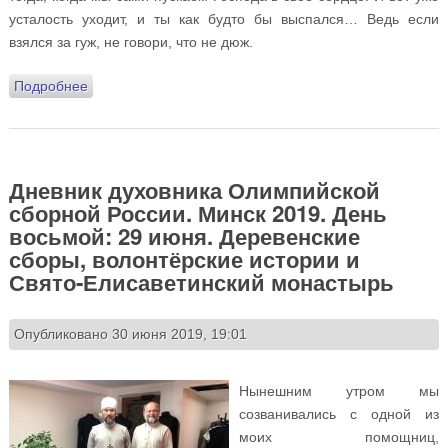
усталость уходит, и ты как будто бы выспался… Ведь если
взялся за гуж, не говори, что не дюж.
Подробнее
о Дневник духовника Олимпийской сборной России.
Минск 2019. День девятый: 30 июня. Воскресенье,
батюшкины рассказы и племянник князя
Дневник духовника Олимпийской
сборной России. Минск 2019. День
восьмой: 29 июня. Деревенские
сборы, волонтёрские истории и
Свято-Елисаветинский монастырь
Опубликовано 30 июня 2019, 19:01
Нынешним утром мы
созванивались с одной из
моих помощниц,