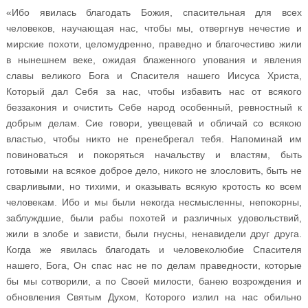
«Ибо явилась благодать Божия, спасительная для всех
человеков, научающая нас, чтобы мы, отвергнув нечестие и
мирские похоти, целомудренно, праведно и благочестиво жили
в нынешнем веке, ожидая блаженного упования и явления
славы великого Бога и Спасителя нашего Иисуса Христа,
Который дал Себя за нас, чтобы избавить нас от всякого
беззакония и очистить Себе народ особенный, ревностный к
добрым делам. Сие говори, увещевай и обличай со всякою
властью, чтобы никто не пренебрегал тебя. Напоминай им
повиноваться и покоряться начальству и властям, быть
готовыми на всякое доброе дело, никого не злословить, быть не
сварливыми, но тихими, и оказывать всякую кротость ко всем
человекам. Ибо и мы были некогда несмысленны, непокорны,
заблуждшие, были рабы похотей и различных удовольствий,
жили в злобе и зависти, были гнусны, ненавидели друг друга.
Когда же явилась благодать и человеколюбие Спасителя
нашего, Бога, Он спас нас не по делам праведности, которые
бы мы сотворили, а по Своей милости, банею возрождения и
обновления Святым Духом, Которого излил на нас обильно