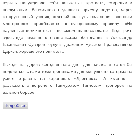
веры и понуждению себя навыкать в кротости, смирении и
послушании. Вспоминаю недавнюю присягу кадетов, через
которую юный ученик, ставший на путь овладения военным
мастерством, приобщается к суворовскому правилу: «Не
научишься подчиняться – не сможешь повелевать». Ведь речь
здесь идёт именно о евангельском обетовании, и Александр
Васильевич Суворов, будучи диаконом Русской Православной
Церкви, хорошо это понимал...
Выходя на дорогу сегодняшнего дня, для начала я хотел бы
поделиться с вами теми тропинками дня минувшего, которые не
успел отразить на страницах «Дневника». А именно –
рассказать о встрече с Таймуразом Тигиевым, тренером по
вольной борьбе.
Подробнее
о Дневник духовника Олимпийской сборной России.
Минск 2019. День пятый: 26 июня. День вольной и
невольной борьбы