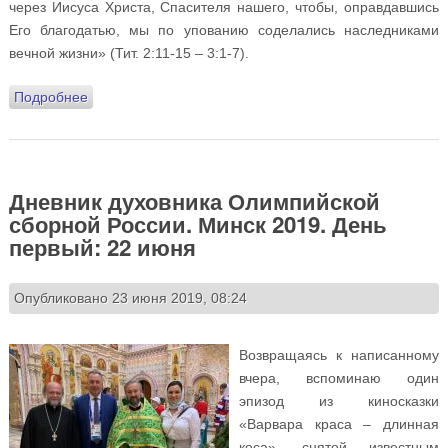
через Иисуса Христа, Спасителя нашего, чтобы, оправдавшись
Его благодатью, мы по упованию соделались наследниками
вечной жизни» (Тит. 2:11-15 – 3:1-7).
Подробнее
о Дневник духовника Олимпийской сборной России.
Минск 2019. День второй: 23 июня
Дневник духовника Олимпийской
сборной России. Минск 2019. День
первый: 22 июня
Опубликовано 23 июня 2019, 08:24
Возвращаясь к написанному
вчера, вспоминаю один
эпизод из киносказки
«Варвара краса – длинная
коса», снятой известным