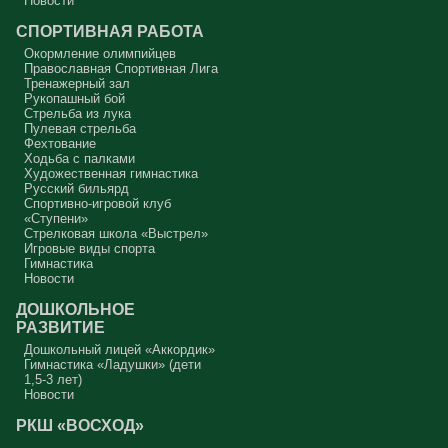
Новости
СПОРТИВНАЯ РАБОТА
Окормление олимпийцев
Православная Спортивная Лига
Тренажерный зал
Рукопашный бой
Стрельба из лука
Пулевая стрельба
Фехтование
Ходьба с палками
Художественная гимнастика
Русский бильярд
Спортивно-игровой клуб
«Ступени»
Стрелковая школа «Выстрел»
Игровые виды спорта
Гимнастика
Новости
ДОШКОЛЬНОЕ
РАЗВИТИЕ
Дошкольный лицей «Аккордик»
Гимнастика «Ладушки» (дети
1,5-3 лет)
Новости
РКШ «ВОСХОД»