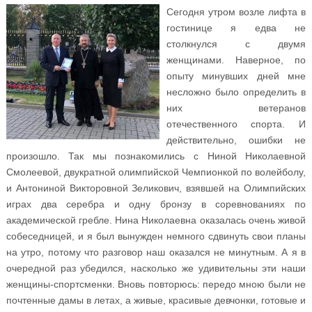
Сегодня утром возле лифта в
гостинице я едва не
столкнулся с двумя
женщинами. Наверное, по
опыту минувших дней мне
несложно было определить в
них ветеранов
отечественного спорта. И
действительно, ошибки не
произошло. Так мы познакомились с Ниной Николаевной
Смолеевой, двукратной олимпийской Чемпионкой по волейболу,
и Антониной Викторовной Зеликович, взявшей на Олимпийских
играх два серебра и одну бронзу в соревнованиях по
академической гребле. Нина Николаевна оказалась очень живой
собеседницей, и я был вынужден немного сдвинуть свои планы
на утро, потому что разговор наш оказался не минутным. А я в
очередной раз убедился, насколько же удивительны эти наши
женщины-спортсменки. Вновь повторюсь: передо мною были не
почтенные дамы в летах, а живые, красивые девчонки, готовые и