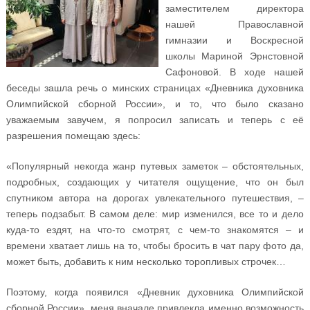
заместителем директора
нашей Православной
гимназии и Воскресной
школы Мариной Эрнстовной
Сафоновой. В ходе нашей
беседы зашла речь о минских страницах «Дневника духовника
Олимпийской сборной России», и то, что было сказано
уважаемым завучем, я попросил записать и теперь с её
разрешения помещаю здесь:
«Популярный некогда жанр путевых заметок – обстоятельных,
подробных, создающих у читателя ощущение, что он был
спутником автора на дорогах увлекательного путешествия, –
теперь подзабыт. В самом деле: мир изменился, все то и дело
куда-то ездят, на что-то смотрят, с чем-то знакомятся – и
времени хватает лишь на то, чтобы бросить в чат пару фото да,
может быть, добавить к ним несколько торопливых строчек…
Поэтому, когда появился «Дневник духовника Олимпийской
сборной России», меня вначале привлекла именно возможность