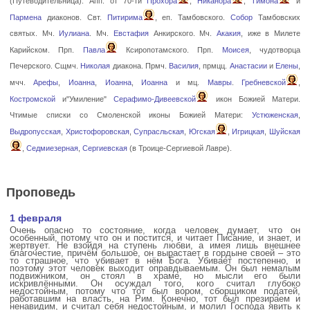
(Путеводительница). Апп. от 70-ти
Прохора
,
Никанора
,
Тимона
и
Пармена
диаконов. Свт.
Питирима
, еп. Тамбовского.
Собор
Тамбовских
святых. Мч.
Иулиана
. Мч.
Евстафия
Анкирского. Мч.
Акакия
, иже в Милете
Карийском. Прп.
Павла
Ксиропотамского. Прп.
Моисея
, чудотворца
Печерского. Сщмч.
Николая
диакона. Прмч.
Василия
, прмцц.
Анастасии
и
Елены
,
мчч.
Арефы
,
Иоанна
,
Иоанна
,
Иоанна
и мц.
Мавры
.
Гребневской
,
Костромской
и"Умиление"
Серафимо-Дивеевской
икон Божией Матери.
Чтимые списки со Смоленской иконы Божией Матери:
Устюженская
,
Выдропусская
,
Христофоровская
,
Супрасльская
,
Югская
,
Игрицкая
,
Шуйская
,
Седмиезерная
,
Сергиевская
(в Троице-Сергиевой Лавре).
Проповедь
1 февраля
Очень опасно то состояние, когда человек думает, что он
особенный, потому что он и постится, и читает Писание, и знает, и
жертвует. Не взойдя на ступень любви, а имея лишь внешнее
благочестие, причём большое, он вырастает в гордыне своей – это
то страшное, что убивает в нём Бога. Убивает постепенно, и
поэтому этот человек выходит оправдываемым. Он был немалым
подвижником, он стоял в храме, но мысли его были
искривлёнными. Он осуждал того, кого считал глубоко
недостойным, потому что тот был вором, сборщиком податей,
работавшим на власть, на Рим. Конечно, тот был презираем и
ненавидим, и считал себя недостойным, и молил Господа явить к