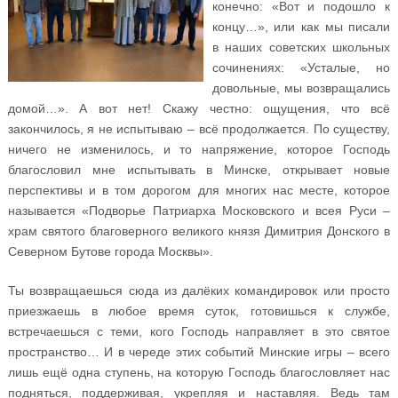
конечно: «Вот и подошло к
концу…», или как мы писали
в наших советских школьных
сочинениях: «Усталые, но
довольные, мы возвращались
домой…». А вот нет! Скажу честно: ощущения, что всё
закончилось, я не испытываю – всё продолжается. По существу,
ничего не изменилось, и то напряжение, которое Господь
благословил мне испытывать в Минске, открывает новые
перспективы и в том дорогом для многих нас месте, которое
называется «Подворье Патриарха Московского и всея Руси –
храм святого благоверного великого князя Димитрия Донского в
Северном Бутове города Москвы».
Ты возвращаешься сюда из далёких командировок или просто
приезжаешь в любое время суток, готовишься к службе,
встречаешься с теми, кого Господь направляет в это святое
пространство… И в череде этих событий Минские игры – всего
лишь ещё одна ступень, на которую Господь благословляет нас
подняться, поддерживая, укрепляя и наставляя. Ведь там