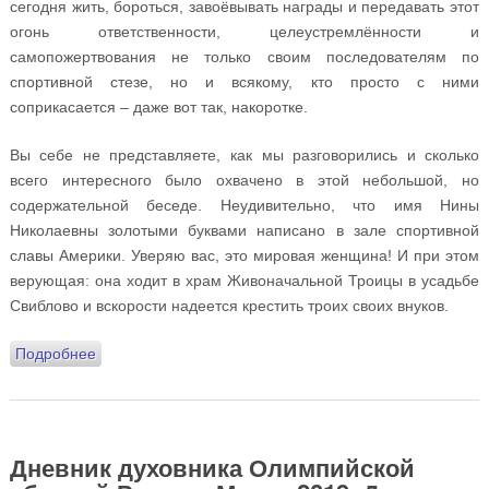
сегодня жить, бороться, завоёвывать награды и передавать этот
огонь ответственности, целеустремлённости и
самопожертвования не только своим последователям по
спортивной стезе, но и всякому, кто просто с ними
соприкасается – даже вот так, накоротке.
Вы себе не представляете, как мы разговорились и сколько
всего интересного было охвачено в этой небольшой, но
содержательной беседе. Неудивительно, что имя Нины
Николаевны золотыми буквами написано в зале спортивной
славы Америки. Уверяю вас, это мировая женщина! И при этом
верующая: она ходит в храм Живоначальной Троицы в усадьбе
Свиблово и вскорости надеется крестить троих своих внуков.
Подробнее
о Дневник духовника Олимпийской сборной России.
Минск 2019. День шестой: 27 июня. Бабушкины
тропинки, женское мужество и российское посольство
Дневник духовника Олимпийской