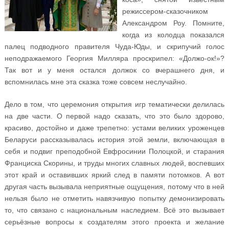
режиссером-сказочником
Александром Роу. Помните,
когда из колодца показался
палец подводного правителя Чуда-Юды, и скрипучий голос
неподражаемого Георгия Милляра проскрипел: «Должо-ок!»?
Так вот и у меня остался должок со вчерашнего дня, и
вспомнилась мне эта сказка тоже совсем неслучайно.
Дело в том, что церемония открытия игр тематически делилась
на две части. О первой надо сказать, что это было здорово,
красиво, достойно и даже трепетно: устами великих уроженцев
Беларуси рассказывалась история этой земли, включающая в
себя и подвиг преподобной Евфросинии Полоцкой, и старания
Франциска Скорины, и труды многих славных людей, воспевших
этот край и оставивших яркий след в памяти потомков. А вот
другая часть вызывала неприятные ощущения, потому что в ней
нельзя было не отметить навязчивую попытку демонизировать
то, что связано с национальным наследием. Всё это вызывает
серьёзные вопросы к создателям этого проекта и желание