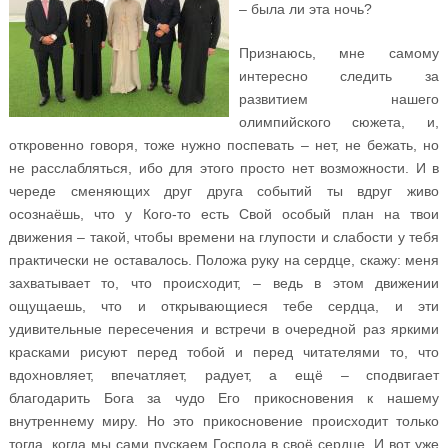
– была ли эта ночь?
Признаюсь, мне самому
интересно следить за
развитием нашего
олимпийского сюжета, и,
откровенно говоря, тоже нужно поспевать – нет, не бежать, но
не расслабляться, ибо для этого просто нет возможности. И в
череде сменяющих друг друга событий ты вдруг живо
осознаёшь, что у Кого-то есть Свой особый план на твои
движения – такой, чтобы времени на глупости и слабости у тебя
практически не оставалось. Положа руку на сердце, скажу: меня
захватывает то, что происходит, – ведь в этом движении
ощущаешь, что и открывающиеся тебе сердца, и эти
удивительные пересечения и встречи в очередной раз яркими
красками рисуют перед тобой и перед читателями то, что
вдохновляет, впечатляет, радует, а ещё – сподвигает
благодарить Бога за чудо Его прикосновения к нашему
внутреннему миру. Но это прикосновение происходит только
тогда, когда мы сами пускаем Господа в своё сердце. И вот уже