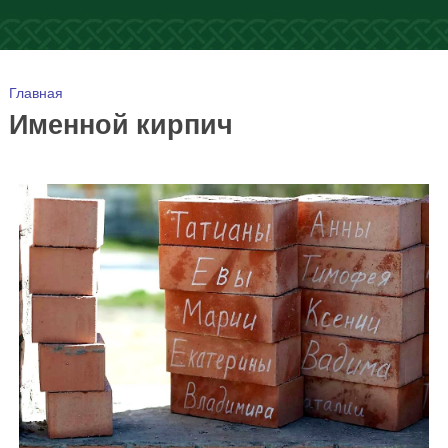
Вы здесь
Главная
Именной кирпич