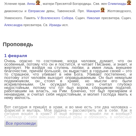
Успение прав.
Анны
, матери Пресвятой Богородицы. Свв. жен
Олимпиады
диакониссы и
Евпраксии
девы, Тавеннской. Прп.
Макария
Желтоводского,
Унженского. Память
V Вселенского Собора
. Сщмч.
Николая
пресвитера. Сщмч.
Александра
пресвитера. Св.
Ираиды
исп.
Проповедь
1 февраля
Очень опасно то состояние, когда человек думает, что он
особенный, потому что он и постится, и читает Писание, и знает, и
жертвует. Не взойдя на ступень любви, а имея лишь внешнее
благочестие, причём большое, он вырастает в гордыне своей – это
то страшное, что убивает в нём Бога. Убивает постепенно, и
поэтому этот человек выходит оправдываемым. Он был немалым
подвижником, он стоял в храме, но мысли его были
искривлёнными. Он осуждал того, кого считал глубоко
недостойным, потому что тот был вором, сборщиком податей,
работавшим на власть, на Рим. Конечно, тот был презираем и
ненавидим, и считал себя недостойным, и молил Господа явить к
нему милость.
Вот сегодня я пришёл в храм, и во мне есть эти два человека –
фарисей и мытарь. Моя задача – рассмотреть их в себе. Как я
сегодня вошёл в храм? И ещё вопрос – вошёл ли я вообще?
Совлекая с себя внешние земные ризы и облекаясь в небесные
одежды? Имеется в виду не только внешние, но и внутренние, то
Все проповеди
есть помыслы.
А вот почему в древних соборах у входа можно найти изображения