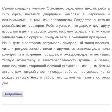
Самые младшие ученики Основного отделения школы, ребята
3-го курса, посетили дворцовый комплекс в Царицыне и
познакомились с тем, как праздновали Рождество в семьях
российских императоров. Ребята узнали, что дарили друг другу
взрослые и дети в царских фамилиях, чем украшали ёлку, какие
удивительные сюрпризы придумывали в ожидании праздника…
Наши дети с восторгом разучивали придворный танец полонез,
читали рождественские стихи и дружно, со знанием дела пели
колядки, чем искренне порадовали экскурсоводов, отметивших
тёплую атмосферу и заинтересованность группы. А затем,
вдохновившись старинной ёлочной игрушкой – изящным белым
ангелочком, каждый участник создал собственное украшение на
рождественскую ёлку и забрал его домой на память об этом
дне.
Подробнее
о Зимние поездки Воскресной школы: путешествие в
русскую историю