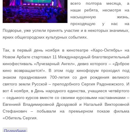
всего полтора месяца, а
наши ребята, несмотря на
насыщенную жизнь,
проходящую у нас на
Подворье, уже успели принять участие и в некоторых значимых,
ярких общегородских культурных событиях.
Так, в первый день ноября в кинотеатре «Каро-Октябрь» на
Новом Арбате стартовал 11 Международный благотворительный
кинофестиваль «Лучезарный Ангел», девиз которого – «Доброе
кино возвращается!». В этом году кинофорум проходил под
знаком празднования 700-летия со дня рождения великого
святого земли Русской – преподобного Сергия Радонежского. И
вот 4 ноября, в День народного единства, учащиеся четвёртого
– седьмого курсов вместе со своими курсовыми наставниками –
Евгенией Владимировной Дроздовой и Натальей Викторовной
Стефанович – побывали на премьерном показе фильма
«Обитель Сергия.
Подробнее
о Воскресная школа: осенние экскурсии и поездки