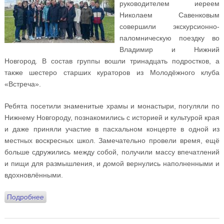
руководителем иереем
Николаем Савенковым
совершили экскурсионно-
паломническую поездку во
Владимир и Нижний
Новгород. В состав группы вошли тринадцать подростков, а
также шестеро старших кураторов из Молодёжного клуба
«Встреча».
Ребята посетили знаменитые храмы и монастыри, погуляли по
Нижнему Новгороду, познакомились с историей и культурой края
и даже приняли участие в пасхальном концерте в одной из
местных воскресных школ. Замечательно провели время, ещё
больше сдружились между собой, получили массу впечатлений
и пищи для размышления, и домой вернулись наполненными и
вдохновлёнными.
Подробнее
о Члены Юношеского клуба «Вершина» совершили
паломническую поездку во Владимир и Нижний
Новгород