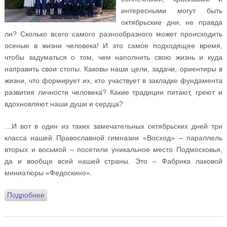
интересными могут быть
октябрьские дни, не правда
ли? Сколько всего самого разнообразного может происходить
осенью в жизни человека! И это самое подходящее время,
чтобы задуматься о том, чем наполнить свою жизнь и куда
направить свои стопы. Каковы наши цели, задачи, ориентиры в
жизни, что формирует их, кто участвует в закладке фундамента
развития личности человека? Какие традиции питают, греют и
вдохновляют наши души и сердца?
…И вот в один из таких замечательных октябрьских дней три
класса нашей Православной гимназии «Восход» – параллель
вторых и восьмой – посетили уникальное место Подмосковья,
да и вообще всей нашей страны. Это – Фабрика лаковой
миниатюры «Федоскино».
Подробнее
о Настоятель храма о поездке учащихся
Православной гимназии «Восход» на Фабрику
лаковой миниатюры «Федоскино» (ФОТО и ВИДЕО)