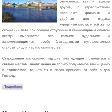
отпускники, как и всякие
другие, с удовольствием
посещают красивые и
удобные для отдыха
курортные места; и всё же по
окончании лета при обмене отпускным и каникулярным опытом
всегда выясняется, что самыми чудесными и
запоминающимися, особо благодатными путешествиями
становятся для нас паломничества...
Стародавние паломники, идущие или едущие помолиться к
святым местам, знали: ценно не только получаемое там – ценно
и отдаваемое, то, что ты в силах принести от себя в дар
Господу.
Подробнее
о Соловецкими тропами: из записных книжек наших
паломников, посетивших Соловки в июне 2017 года