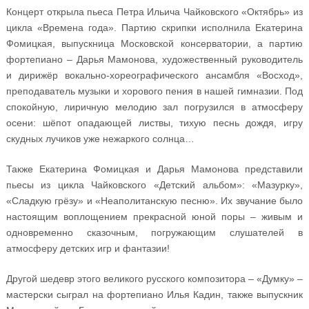
Концерт открыла пьеса Петра Ильича Чайковского «Октябрь» из
цикла «Времена года». Партию скрипки исполнила Екатерина
Фомицкая, выпускница Московской консерватории, а партию
фортепиано – Дарья Мамонова, художественный руководитель
и дирижёр вокально-хореографического ансамбля «Восход»,
преподаватель музыки и хорового пения в нашей гимназии. Под
спокойную, лиричную мелодию зал погрузился в атмосферу
осени: шёпот опадающей листвы, тихую песнь дождя, игру
скудных лучиков уже нежаркого солнца…
Также Екатерина Фомицкая и Дарья Мамонова представили
пьесы из цикла Чайковского «Детский альбом»: «Мазурку»,
«Сладкую грёзу» и «Неаполитанскую песню». Их звучание было
настоящим воплощением прекрасной юной поры – живым и
одновременно сказочным, погружающим слушателей в
атмосферу детских игр и фантазии!
Другой шедевр этого великого русского композитора – «Думку» –
мастерски сыграл на фортепиано Илья Кадин, также выпускник