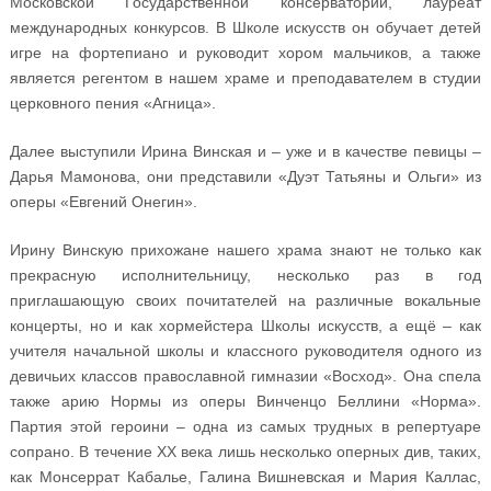
Московской Государственной консерватории, лауреат
международных конкурсов. В Школе искусств он обучает детей
игре на фортепиано и руководит хором мальчиков, а также
является регентом в нашем храме и преподавателем в студии
церковного пения «Агница».
Далее выступили Ирина Винская и – уже и в качестве певицы –
Дарья Мамонова, они представили «Дуэт Татьяны и Ольги» из
оперы «Евгений Онегин».
Ирину Винскую прихожане нашего храма знают не только как
прекрасную исполнительницу, несколько раз в год
приглашающую своих почитателей на различные вокальные
концерты, но и как хормейстера Школы искусств, а ещё – как
учителя начальной школы и классного руководителя одного из
девичьих классов православной гимназии «Восход». Она спела
также арию Нормы из оперы Винченцо Беллини «Норма».
Партия этой героини – одна из самых трудных в репертуаре
сопрано. В течение XX века лишь несколько оперных див, таких,
как Монсеррат Кабалье, Галина Вишневская и Мария Каллас,