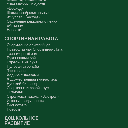
Аминь.
сценических искусств
«Восход»
Протоиерей Андрей Алексеев
Школа изобразительных
искусств «Восход»
Отделение церковного пения
«Агница»
Новости
СПОРТИВНАЯ РАБОТА
Окормление олимпийцев
Православная Спортивная Лига
Тренажерный зал
Рукопашный бой
Стрельба из лука
Пулевая стрельба
Фехтование
Ходьба с палками
Художественная гимнастика
Русский бильярд
Спортивно-игровой клуб
«Ступени»
Стрелковая школа «Выстрел»
Игровые виды спорта
Гимнастика
Новости
ДОШКОЛЬНОЕ
РАЗВИТИЕ