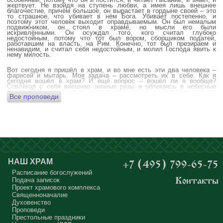
жертвует. Не взойдя на ступень любви, а имея лишь внешнее
благочестие, причём большое, он вырастает в гордыне своей – это
то страшное, что убивает в нём Бога. Убивает постепенно, и
поэтому этот человек выходит оправдываемым. Он был немалым
подвижником, он стоял в храме, но мысли его были
искривлёнными. Он осуждал того, кого считал глубоко
недостойным, потому что тот был вором, сборщиком податей,
работавшим на власть, на Рим. Конечно, тот был презираем и
ненавидим, и считал себя недостойным, и молил Господа явить к
нему милость.
Вот сегодня я пришёл в храм, и во мне есть эти два человека –
фарисей и мытарь. Моя задача – рассмотреть их в себе. Как я
сегодня вошёл в храм? И ещё вопрос – вошёл ли я вообще?
Совлекая с себя внешние земные ризы и облекаясь в небесные
одежды? Имеется в виду не только внешние, но и внутренние, то
Все проповеди
есть помыслы.
А вот почему в древних соборах у входа можно найти изображения
ангела с мечом? Это символика, предложение тебе, человек,
задуматься: ты отсекаешь сейчас этим мечом, конечно же
незримым, свои помыслы? Ты с ними борешься, вот сейчас, стоя в
храме? Где твои мысли? О чём ты думаешь? Где сокровище твоего
сердца?
Меня в своё время потрясла история, когда духовному человеку
Бог открыл помыслы людей, стоящих в храме, и он ужаснулся
НАШ ХРАМ
+7 (495) 799-65-75
тому, что никто из них не молится – ни один человек, кроме одного
мальчика. Мысли у людей о чём угодно: о работе, о молодой жене
Расписание богослужений
или возлюбленной, о детях, о долгах, о футбольном матче, о
Подача записок
Контакты
путешествиях, о скором отпуске, о билетах, о машине, об одежде, о
Проект храмового комплекса
том, что будет после службы, где я буду обедать, куда пойду, что
подарить, что подарят, что я посмотрю, что, может быть, почитаю...
Священноначалие
Где здесь место для Бога?
Духовенство
Проповеди
А мальчик молился о больной маме. Молился искренне – и мама
Престольные праздники
выздоравливает.