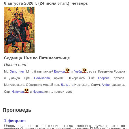
6 августа 2026 г. (24 июля ст.ст.), четверг.
Седмица 10-я по Пятидесятнице.
Поста нет.
Мц.
Христины
. Мчч. блгвв. князей
Бориса
и
Глеба
, во св. Крещении Романа
и Давида. Прп.
Поликарпа
, архим. Печерского. Свт.
Георгия
, архиеп.
Могилевского. Обретение мощей прп.
Далмата
Исетского. Сщмч.
Алфея
диакона.
Свв.
Николая
и
Иоанна
испп., пресвитеров.
Проповедь
1 февраля
Очень опасно то состояние, когда человек думает, что он
особенный, потому что он и постится, и читает Писание, и знает, и