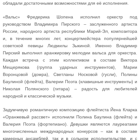
обладали достаточными возможностями для её исполнения.
«Вальс» Фредерика Шопена исполнил оркестр под
руководством Владимира Пирского – заслуженного артиста
России, народного артиста республики Марий-Эл, композитора
и, в течение многих лет, концертмейстера популярнейшей
советской певицы Людмилы Зыкиной. Именно Владимир
Пирский выполнил аранжировку мелодии вальса для оркестра.
Каждая встреча с этим коллективом в составе Виктора
Мещерякова (группа ударных инструментов), Марии
Воронцовой (домра), Светланы Носковой (гусли), Полины
Баулиной (флейта), Валерии Поэта (клавишные инструменты) и
Николая Полянского (гитара) – радость для любителей
народной и классической музыки.
Задумчивую романтичную композицию флейтиста Йена Кларка
«Оранжевый рассвет» исполнили Полина Баулина (флейта) и
Валерия Поэта (фортепиано). Девушки являются лауреатами
многочисленных международных конкурсов – как в составе
камерных ансамблей, так и в сольном исполнительстве, и с