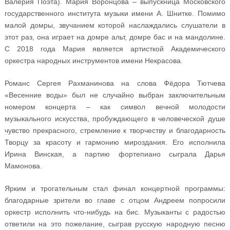
Валерия Поэта). Мария Воронцова – выпускница Московского
государственного института музыки имени А. Шнитке. Помимо
малой домры, звучанием которой наслаждались слушатели в
этот раз, она играет на домре альт, домре бас и на мандолине.
С 2018 года Мария является артисткой Академического
оркестра народных инструментов имени Некрасова.
Романс Сергея Рахманинова на слова Фёдора Тютчева
«Весенние воды» был не случайно выбран заключительным
номером концерта – как символ вечной молодости
музыкального искусства, пробуждающего в человеческой душе
чувство прекрасного, стремление к творчеству и благодарность
Творцу за красоту и гармонию мироздания. Его исполнила
Ирина Винская, а партию фортепиано сыграла Дарья
Мамонова.
Ярким и трогательным стал финал концертной программы:
благодарные зрители во главе с отцом Андреем попросили
оркестр исполнить что-нибудь на бис. Музыканты с радостью
ответили на это пожелание, сыграв русскую народную песню