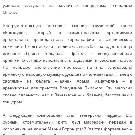
успехом выступают на различных концертных площадках
Москвы.
Инструментальную мелодию сменил грузинский танец
«Кинтаури», который с зажигательным артистизмом
представила преподаватель хореографии и сценического
движения Школы искусств, солистка ансамбля народного танца
«Аллон» Зарина Чельдиева. Зрители с воодушевлением
приняли блестяще исполненный, задорный и весёлый номер.
Не меньшее впечатление произвёл на них сочетающий
армянскую народную музыку с джазовыми элементами «Танец с
саблями» из балета «Гаяне» Арама Хачатуряна – в
аранжировке для оркестра Владимира Пирского. Эти мелодии
словно перенесли нас в Закавказье – к бравым, бесстрашным
танцорам.
А следующей композицией стал венгерский чардаш. Его
бурный, стремительный ритм был мастерски передан в
исполнении на домре Марии Воронцовой (партия фортепиано –