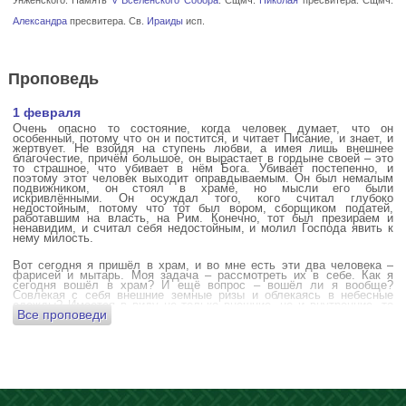
Александра
пресвитера. Св.
Ираиды
исп.
Проповедь
1 февраля
Очень опасно то состояние, когда человек думает, что он
особенный, потому что он и постится, и читает Писание, и знает, и
жертвует. Не взойдя на ступень любви, а имея лишь внешнее
благочестие, причём большое, он вырастает в гордыне своей – это
то страшное, что убивает в нём Бога. Убивает постепенно, и
поэтому этот человек выходит оправдываемым. Он был немалым
подвижником, он стоял в храме, но мысли его были
искривлёнными. Он осуждал того, кого считал глубоко
недостойным, потому что тот был вором, сборщиком податей,
работавшим на власть, на Рим. Конечно, тот был презираем и
ненавидим, и считал себя недостойным, и молил Господа явить к
нему милость.
Вот сегодня я пришёл в храм, и во мне есть эти два человека –
фарисей и мытарь. Моя задача – рассмотреть их в себе. Как я
сегодня вошёл в храм? И ещё вопрос – вошёл ли я вообще?
Совлекая с себя внешние земные ризы и облекаясь в небесные
одежды? Имеется в виду не только внешние, но и внутренние, то
Все проповеди
есть помыслы.
А вот почему в древних соборах у входа можно найти изображения
ангела с мечом? Это символика, предложение тебе, человек,
задуматься: ты отсекаешь сейчас этим мечом, конечно же
незримым, свои помыслы? Ты с ними борешься, вот сейчас, стоя в
храме? Где твои мысли? О чём ты думаешь? Где сокровище твоего
сердца?