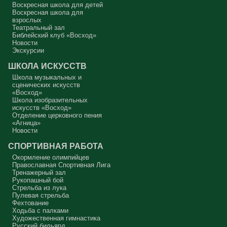
другого, но не себя.
Воскресная школа для детей
Воскресная школа для
Вот с этим предлагается войти в сплошную неделю. Ещё раз:
взрослых
сплошная неделя прошла, потом две мясопустные, третья –
Театральный зал
Масленица, прощённое воскресенье. С чем я приду?
Библейский клуб «Восход»
Новости
В нас должно быть внимание к тому, что время воздержания – это
дни для приготовления не только к Пасхе, а к Небесному Царству!
Экскурсии
Это цель жизни. Я об этом забыл, я туда хочу, но я забыл. И я
серьёзно должен что-то делать, хотя бы в дни поста. Чтобы
ШКОЛА ИСКУССТВ
сначала увидеть в себе этого урода, а потом начать с ним борьбу.
Школа музыкальных и
Аминь.
сценических искусств
«Восход»
Протоиерей Андрей Алексеев
Школа изобразительных
искусств «Восход»
Отделение церковного пения
«Агница»
Новости
СПОРТИВНАЯ РАБОТА
Окормление олимпийцев
Православная Спортивная Лига
Тренажерный зал
Рукопашный бой
Стрельба из лука
Пулевая стрельба
Фехтование
Ходьба с палками
Художественная гимнастика
Русский бильярд