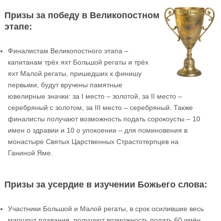
Призы за победу в Великопостном
этапе:
Финалистам Великопостного этапа –
капитанам трёх яхт Большой регаты и трёх
яхт Малой регаты, пришедших к финишу
первыми, будут вручены памятные
ювелирные значки: за I место – золотой, за II место –
серебряный с золотом, за III место – серебряный. Также
финалисты получают возможность подать сорокоусты – 10
имен о здравии и 10 о упокоении – для поминовения в
монастыре Святых Царственных Страстотерпцев на
Ганиной Яме.
Призы за усердие в изучении Божьего слова:
Участники Большой и Малой регаты, в срок осилившие весь
маршрут плавания, получают возможность подать 60 имён