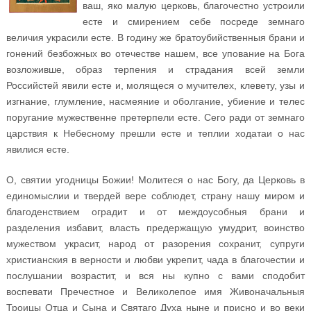
ваш, яко малую церковь, благочестно устроили
есте и смирением себе посреде земнаго
величия украсили есте. В годину же братоубийственныя брани и
гонений безбожных во отечестве нашем, все упование на Бога
возложивше, образ терпения и страдания всей земли
Российстей явили есте и, молящеся о мучителех, клевету, узы и
изгнание, глумление, насмеяние и оболгание, убиение и телес
поругание мужественне претерпели есте. Сего ради от земнаго
царствия к Небесному прешли есте и теплии ходатаи о нас
явилися есте.
О, святии угодницы Божии! Молитеся о нас Богу, да Церковь в
единомыслии и твердей вере соблюдет, страну нашу миром и
благоденствием оградит и от междоусобныя брани и
разделения избавит, власть предержащую умудрит, воинство
мужеством украсит, народ от разорения сохранит, супруги
христианския в верности и любви укрепит, чада в благочестии и
послушании возрастит, и вся ны купно с вами сподобит
воспевати Пречестное и Великолепое имя Живоначальныя
Троицы Отца и Сына и Святаго Духа ныне и присно и во веки