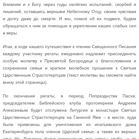
ближним и к Богу через годы нелёгких испытаний, скорбей и
лишений, оставшись верными Небесному Отцу, своим чувствам
и долгу даже до смерти. И мы, помня об их подвиге, будем
обращаться к ним за помощью в укреплении наших слабых сил
и веры.
Итак, в ходе нашего путешествия к чтению Священного Писания
каждому участнику регаты ежедневно надлежит присоединять
особую молитву к Пресвятой Богородице о благословении и
сохранении семьи и краткое молебное прошение к Святым
Царственным Страстотерпцам (текст молитвы вы сможете найти
внизу этой страницы).
По окончании регаты, в период Попразднства Пасхи,
председателем Библейского клуба протоиереем Андреем
Алексеевым будет отслужена Литургия в монастыре Святых
Царственных Страстотерпцев на Ганиной Яме – в месте, куда
были привезены для уничтожения из ипатьевского дома
Екатеринбурга тела членов Царской семьи, а также их верных
слуг. На Литургии будут поминаться все члены клуба, а те