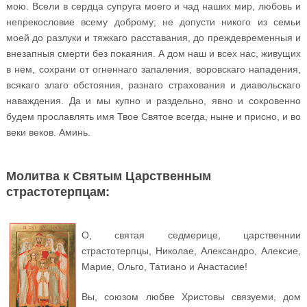
мою. Всели в сердца супруга моего и чад наших мир, любовь и
непрекословие всему доброму; не допусти никого из семьи
моей до разлуки и тяжкаго расставания, до преждевременныя и
внезапныя смерти без покаяния. А дом наш и всех нас, живущих
в нем, сохрани от огненнаго запаления, воровскаго нападения,
всякаго злаго обстояния, разнаго страхования и диавольскаго
наваждения. Да и мы купно и раздельно, явно и сокровенно
будем прославлять имя Твое Святое всегда, ныне и присно, и во
веки веков. Аминь.
Молитва к Святым Царственным
страстотерпцам:
О, святая седмерице, царственнии
страстотерпцы, Николае, Александро, Алексие,
Марие, Ольго, Татиано и Анастасие!
Вы, союзом любве Христовы связуеми, дом