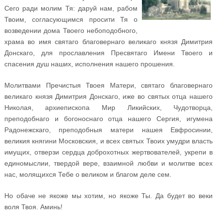
Сего ради молим Тя: даруй нам, рабом
Твоим, согласующимся просити Тя о
возведении дома Твоего небоподобного,
храма во имя святаго благовернаго великаго князя Димитрия
Донскаго, для прославления Пресвятаго Имени Твоего и
спасения душ наших, исполнения нашего прошения.
Молитвами Пречистыя Твоея Матери, святаго благовернаго
великаго князя Димитрия Донскаго, иже во святых отца нашего
Николая, архиепископа Мир Ликийских, Чудотворца,
преподобнаго и богоноснаго отца нашего Сергия, игумена
Радонежскаго, преподобныя матери нашея Евфросинии,
великия княгини Московския, и всех святых Твоих умудри власть
имущих, отверзи сердца доброхотных жертвователей, укрепи в
единомыслии, твердой вере, взаимной любви и молитве всех
нас, молящихся Тебе о великом и благом деле сем.
Но обаче не якоже мы хотим, но якоже Ты. Да будет во веки
воля Твоя. Аминь!