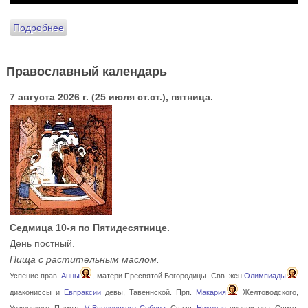
Подробнее
Православный календарь
7 августа 2026 г. (25 июля ст.ст.), пятница.
Седмица 10-я по Пятидесятнице.
День постный.
Пища с растительным маслом.
Успение прав.
Анны
, матери Пресвятой Богородицы. Свв. жен
Олимпиады
диакониссы и
Евпраксии
девы, Тавеннской. Прп.
Макария
Желтоводского,
Унженского. Память
V Вселенского Собора
. Сщмч.
Николая
пресвитера. Сщмч.