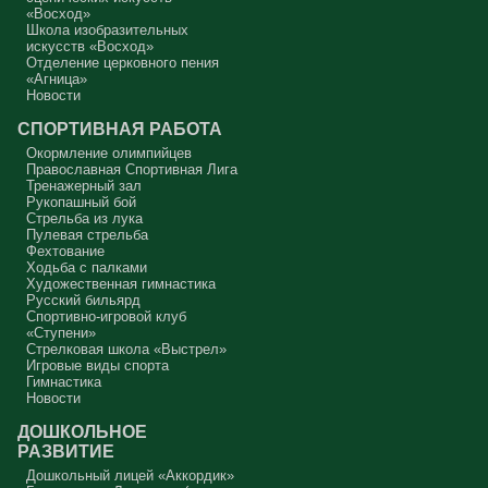
«Восход»
Протоиерей Андрей Алексеев
Школа изобразительных
искусств «Восход»
Отделение церковного пения
«Агница»
Новости
СПОРТИВНАЯ РАБОТА
Окормление олимпийцев
Православная Спортивная Лига
Тренажерный зал
Рукопашный бой
Стрельба из лука
Пулевая стрельба
Фехтование
Ходьба с палками
Художественная гимнастика
Русский бильярд
Спортивно-игровой клуб
«Ступени»
Стрелковая школа «Выстрел»
Игровые виды спорта
Гимнастика
Новости
ДОШКОЛЬНОЕ
РАЗВИТИЕ
Дошкольный лицей «Аккордик»