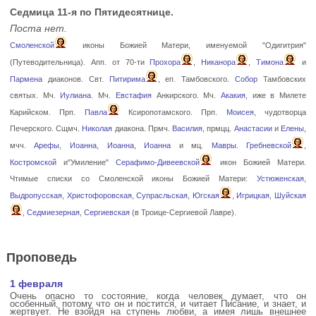
Седмица 11-я по Пятидесятнице.
Поста нет.
Смоленской
иконы Божией Матери, именуемой "Одигитрия"
(Путеводительница). Апп. от 70-ти
Прохора
,
Никанора
,
Тимона
и
Пармена
диаконов. Свт.
Питирима
, еп. Тамбовского.
Собор
Тамбовских
святых. Мч.
Иулиана
. Мч.
Евстафия
Анкирского. Мч.
Акакия
, иже в Милете
Карийском. Прп.
Павла
Ксиропотамского. Прп.
Моисея
, чудотворца
Печерского. Сщмч.
Николая
диакона. Прмч.
Василия
, прмцц.
Анастасии
и
Елены
,
мчч.
Арефы
,
Иоанна
,
Иоанна
,
Иоанна
и мц.
Мавры
.
Гребневской
,
Костромской
и"Умиление"
Серафимо-Дивеевской
икон Божией Матери.
Чтимые списки со Смоленской иконы Божией Матери:
Устюженская
,
Выдропусская
,
Христофоровская
,
Супрасльская
,
Югская
,
Игрицкая
,
Шуйская
,
Седмиезерная
,
Сергиевская
(в Троице-Сергиевой Лавре).
Проповедь
1 февраля
Очень опасно то состояние, когда человек думает, что он
особенный, потому что он и постится, и читает Писание, и знает, и
жертвует. Не взойдя на ступень любви, а имея лишь внешнее