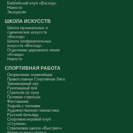
Библейский клуб «Восход»
Новости
В нас должно быть внимание к тому, что время воздержания – это
дни для приготовления не только к Пасхе, а к Небесному Царству!
Экскурсии
Это цель жизни. Я об этом забыл, я туда хочу, но я забыл. И я
серьёзно должен что-то делать, хотя бы в дни поста. Чтобы
ШКОЛА ИСКУССТВ
сначала увидеть в себе этого урода, а потом начать с ним борьбу.
Школа музыкальных и
Аминь.
сценических искусств
«Восход»
Протоиерей Андрей Алексеев
Школа изобразительных
искусств «Восход»
Отделение церковного пения
«Агница»
Новости
СПОРТИВНАЯ РАБОТА
Окормление олимпийцев
Православная Спортивная Лига
Тренажерный зал
Рукопашный бой
Стрельба из лука
Пулевая стрельба
Фехтование
Ходьба с палками
Художественная гимнастика
Русский бильярд
Спортивно-игровой клуб
«Ступени»
Стрелковая школа «Выстрел»
Игровые виды спорта