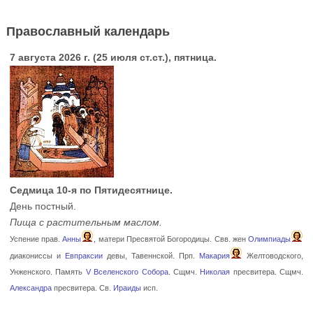
Православный календарь
7 августа 2026 г. (25 июля ст.ст.), пятница.
Седмица 10-я по Пятидесятнице.
День постный.
Пища с растительным маслом.
Успение прав.
Анны
, матери Пресвятой Богородицы. Свв. жен
Олимпиады
диакониссы и
Евпраксии
девы, Тавеннской. Прп.
Макария
Желтоводского,
Унженского. Память
V Вселенского Собора
. Сщмч.
Николая
пресвитера. Сщмч.
Александра
пресвитера. Св.
Ираиды
исп.