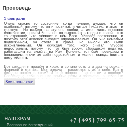
Проповедь
1 февраля
Очень опасно то состояние, когда человек думает, что он
особенный, потому что он и постится, и читает Писание, и знает, и
жертвует. Не взойдя на ступень любви, а имея лишь внешнее
благочестие, причём большое, он вырастает в гордыне своей – это
то страшное, что убивает в нём Бога. Убивает постепенно, и
поэтому этот человек выходит оправдываемым. Он был немалым
подвижником, он стоял в храме, но мысли его были
искривлёнными. Он осуждал того, кого считал глубоко
недостойным, потому что тот был вором, сборщиком податей,
работавшим на власть, на Рим. Конечно, тот был презираем и
ненавидим, и считал себя недостойным, и молил Господа явить к
нему милость.
Вот сегодня я пришёл в храм, и во мне есть эти два человека –
фарисей и мытарь. Моя задача – рассмотреть их в себе. Как я
сегодня вошёл в храм? И ещё вопрос – вошёл ли я вообще?
Совлекая с себя внешние земные ризы и облекаясь в небесные
одежды? Имеется в виду не только внешние, но и внутренние, то
Все проповеди
есть помыслы.
А вот почему в древних соборах у входа можно найти изображения
ангела с мечом? Это символика, предложение тебе, человек,
задуматься: ты отсекаешь сейчас этим мечом, конечно же
незримым, свои помыслы? Ты с ними борешься, вот сейчас, стоя в
храме? Где твои мысли? О чём ты думаешь? Где сокровище твоего
сердца?
Меня в своё время потрясла история, когда духовному человеку
Бог открыл помыслы людей, стоящих в храме, и он ужаснулся
НАШ ХРАМ
+7 (495) 799-65-75
тому, что никто из них не молится – ни один человек, кроме одного
мальчика. Мысли у людей о чём угодно: о работе, о молодой жене
Расписание богослужений