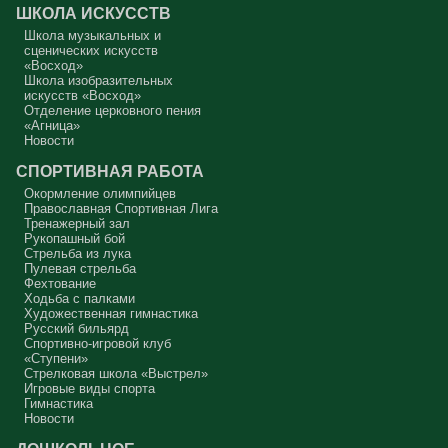
серьёзно должен что-то делать, хотя бы в дни поста. Чтобы
ШКОЛА ИСКУССТВ
сначала увидеть в себе этого урода, а потом начать с ним борьбу.
Школа музыкальных и
Аминь.
сценических искусств
«Восход»
Протоиерей Андрей Алексеев
Школа изобразительных
искусств «Восход»
Отделение церковного пения
«Агница»
Новости
СПОРТИВНАЯ РАБОТА
Окормление олимпийцев
Православная Спортивная Лига
Тренажерный зал
Рукопашный бой
Стрельба из лука
Пулевая стрельба
Фехтование
Ходьба с палками
Художественная гимнастика
Русский бильярд
Спортивно-игровой клуб
«Ступени»
Стрелковая школа «Выстрел»
Игровые виды спорта
Гимнастика
Новости