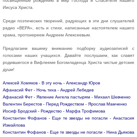
посвящённые рождению в мир Господа и Спасителя нашего
Иисуса Христа.
Среди поэтических творений, радующих в эти дни слушателей
радио «ВЕРА», есть и стихи, написанные настоятелем нашего
храма, протоиереем Андреем Алексеевым.
Предлагаем вашему вниманию подборку аудиозаписей с
голосами наших учащихся. Давайте послушаем, как славят
родившегося в Вифлееме Богомладенца Христа чистые детские
души!
Алексей Хомяков - В эту ночь - Александр Юров
Афанасий Фет - Ночь тиха - Андрей Лебедев
Афанасий Фет - Явление Ангела пастырям - Михаил Шевченко
Валентин Берестов - Перед Рождеством - Ярослав Мамченко
Иосиф Бродский - Рождество - Марфа Трофимова
Константин Фофанов - Еще те звезды не погасли - Анастасия
Измайлова
Константин Фофанов - Еще те звезды не погасли - Нина Дьякова