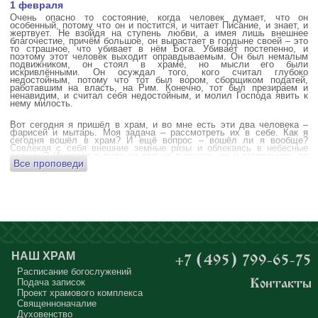
1 февраля
Очень опасно то состояние, когда человек думает, что он
особенный, потому что он и постится, и читает Писание, и знает, и
жертвует. Не взойдя на ступень любви, а имея лишь внешнее
благочестие, причём большое, он вырастает в гордыне своей – это
то страшное, что убивает в нём Бога. Убивает постепенно, и
поэтому этот человек выходит оправдываемым. Он был немалым
подвижником, он стоял в храме, но мысли его были
искривлёнными. Он осуждал того, кого считал глубоко
недостойным, потому что тот был вором, сборщиком податей,
работавшим на власть, на Рим. Конечно, тот был презираем и
ненавидим, и считал себя недостойным, и молил Господа явить к
нему милость.
Вот сегодня я пришёл в храм, и во мне есть эти два человека –
фарисей и мытарь. Моя задача – рассмотреть их в себе. Как я
сегодня вошёл в храм? И ещё вопрос – вошёл ли я вообще?
Совлекая с себя внешние земные ризы и облекаясь в небесные
одежды? Имеется в виду не только внешние, но и внутренние, то
Все проповеди
есть помыслы.
А вот почему в древних соборах у входа можно найти изображения
ангела с мечом? Это символика, предложение тебе, человек,
задуматься: ты отсекаешь сейчас этим мечом, конечно же
незримым, свои помыслы? Ты с ними борешься, вот сейчас, стоя в
храме? Где твои мысли? О чём ты думаешь? Где сокровище твоего
сердца?
Меня в своё время потрясла история, когда духовному человеку
Бог открыл помыслы людей, стоящих в храме, и он ужаснулся
НАШ ХРАМ
+7 (495) 799-65-75
тому, что никто из них не молится – ни один человек, кроме одного
мальчика. Мысли у людей о чём угодно: о работе, о молодой жене
Расписание богослужений
или возлюбленной, о детях, о долгах, о футбольном матче, о
Подача записок
Контакты
путешествиях, о скором отпуске, о билетах, о машине, об одежде, о
Проект храмового комплекса
том, что будет после службы, где я буду обедать, куда пойду, что
подарить, что подарят, что я посмотрю, что, может быть, почитаю...
Священноначалие
Где здесь место для Бога?
Духовенство