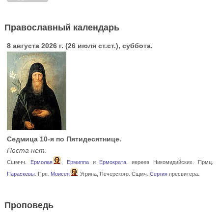
Православный календарь
8 августа 2026 г. (26 июля ст.ст.), суббота.
Седмица 10-я по Пятидесятнице.
Поста нет.
Сщмчч.
Ермолая
,
Ермиппа
и
Ермократа
, иереев Никомидийских. Прмц.
Параскевы
. Прп.
Моисея
Угрина, Печерского. Сщмч.
Сергия
пресвитера.
Проповедь