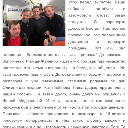
Утро перед вылетом. Вещи
собраны, автобусы и
автомобили готовы, багаж
погружен. До аэропорта
доехали быстро. Настроение
прекрасное, все положенные
дистанции и проверки
пройдены. Вот он, зал
ожидания… До вылета осталось – два, три часа? Да неважно…
Вспоминаю Рио-де-Жанейро и Дьёр – о том, как там незаметно
пролетало это время в аэропорту – в беседах, в общении… Не
стал исключением и Сеул. До объявления посадки – встречи и
разговоры с уже знакомыми, ставшими родными за дни
Олимпиады людьми: Катя Боброва, Паша Дацюк, другие члены
нашей сборной... А затем долго, очень долго мы общались с
Женей Медведевой. И хочу сказать, что я как священник
нахожусь под впечатлением от личности этой молодой девушки.
Признаюсь, нечасто приходится в разговоре с 18-летним
человеком обнаруживать в нём такую глубину мыслей и
переживаний, а ещё – готовность к движению навстречу Богу. Те