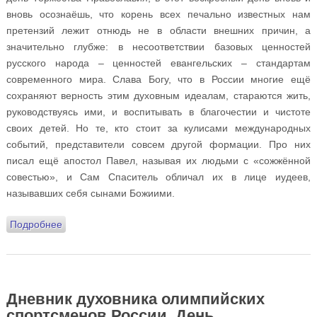
вновь осознаёшь, что корень всех печально известных нам
претензий лежит отнюдь не в области внешних причин, а
значительно глубже: в несоответствии базовых ценностей
русского народа – ценностей евангельских – стандартам
современного мира. Слава Богу, что в России многие ещё
сохраняют верность этим духовным идеалам, стараются жить,
руководствуясь ими, и воспитывать в благочестии и чистоте
своих детей. Но те, кто стоит за кулисами международных
событий, представители совсем другой формации. Про них
писал ещё апостол Павел, называя их людьми с «сожжённой
совестью», и Сам Спаситель обличал их в лице иудеев,
называвших себя сынами Божиими.
Подробнее
о Дневник духовника олимпийских спортсменов
России. День семнадцатый. 25 февраля 2018 года
Дневник духовника олимпийских
спортсменов России. День