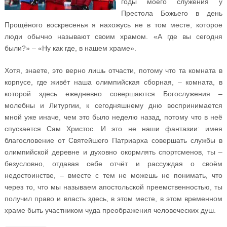
годы моего служения у
Престола Божьего в день
Прощёного воскресенья я нахожусь не в том месте, которое
люди обычно называют своим храмом. «А где вы сегодня
были?» – «Ну как где, в нашем храме».
Хотя, знаете, это верно лишь отчасти, потому что та комната в
корпусе, где живёт наша олимпийская сборная, – комната, в
которой здесь ежедневно совершаются Богослужения –
молебны и Литургии, к сегодняшнему дню воспринимается
мной уже иначе, чем это было неделю назад, потому что в неё
спускается Сам Христос. И это не наши фантазии: имея
благословение от Святейшего Патриарха совершать службы в
олимпийской деревне и духовно окормлять спортсменов, ты –
безусловно, отдавая себе отчёт и рассуждая о своём
недостоинстве, – вместе с тем не можешь не понимать, что
через то, что мы называем апостольской преемственностью, ты
получил право и власть здесь, в этом месте, в этом временном
храме быть участником чуда преображения человеческих душ.