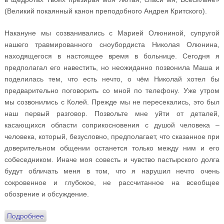
(Великий покаянный канон преподобного Андрея Критского).
Накануне мы созванивались с Марией Олюниной, супругой
нашего травмированного сноубордиста Николая Олюнина,
находящегося в настоящее время в больнице. Сегодня я
предполагал его навестить, но неожиданно позвонила Маша и
поделилась тем, что есть нечто, о чём Николай хотел бы
предварительно поговорить со мной по телефону. Уже утром
мы созвонились с Колей. Прежде мы не пересекались, это был
наш первый разговор. Позвольте мне уйти от деталей,
касающихся области соприкосновения с душой человека –
человека, который, безусловно, предполагает, что сказанное при
доверительном общении останется только между ним и его
собеседником. Иначе моя совесть и чувство пастырского долга
будут обличать меня в том, что я нарушил нечто очень
сокровенное и глубокое, не рассчитанное на всеобщее
обозрение и обсуждение.
Подробнее
о Дневник духовника олимпийских спортсменов