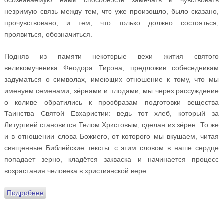
незримую связь между тем, что уже произошло, было сказано,
прочувствовано, и тем, что только должно состояться,
проявиться, обозначиться.
Подняв из памяти некоторые вехи жития святого
великомученика Феодора Тирона, предложив собеседникам
задуматься о символах, имеющих отношение к тому, что мы
именуем семенами, зёрнами и плодами, мы через рассуждение
о коливе обратились к прообразам подготовки вещества
Таинства Святой Евхаристии: ведь тот хлеб, который за
Литургией становится Телом Христовым, сделан из зёрен. То же
и в отношении слова Божиего, от которого мы вкушаем, читая
священные Библейские тексты: с этим словом в наше сердце
попадает зерно, кладётся закваска и начинается процесс
возрастания человека в христианской вере.
Подробнее
о Дневник духовника олимпийских спортсменов
России. День шестнадцатый. 24 февраля 2018 года