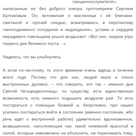
священнослужителя»,
написанные не без доброго юмора протоиереем Сергием
Булгаковым. Он, вспоминая о масленице с её блинами,
сметаной и прочей снедью, всматриваясь в перспективу
«многодневного голодания и недоедания», устами и сердцем
нерадивого говельщика уныло воздыхает: «Вот оно, хмурое утро
первого дня Великого поста…».
Надеюсь, что вы улыбнулись.
А если по-честному, то этого времени очень ждёшь в течение
всего года. Потому что для нас, людей мало и плохо
выстроенных духовно, – что говорить, это так – именно дни
Святой Четыредесятницы, по существу, есть единственная
возможность хоть немного подышать воздухом рая. То есть
постараться с помощью Божией и, безусловно, при наших
усилиях постараться войти в состояние (именно состояние, ибо
речь идёт о внутренней работе) удивительно вдохновенное,
возвышенное, наполняющее нас такой неземной красотой и
силой, которые невозможно ни объяснить, ни пересказать тому,