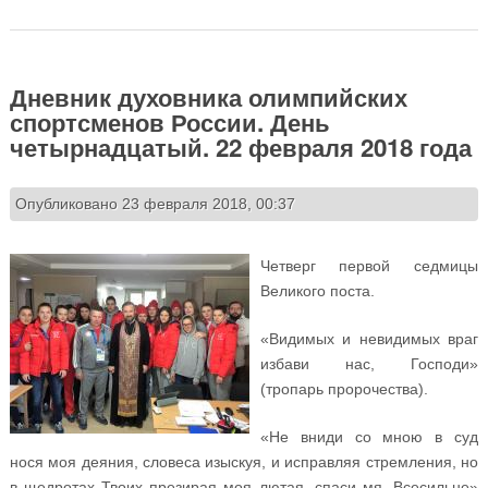
России. День пятнадцатый. 23 февраля 2018 года
Дневник духовника олимпийских
спортсменов России. День
четырнадцатый. 22 февраля 2018 года
Опубликовано 23 февраля 2018, 00:37
Четверг первой седмицы
Великого поста.
«Видимых и невидимых враг
избави нас, Господи»
(тропарь пророчества).
«Не вниди со мною в суд
нося моя деяния, словеса изыскуя, и исправляя стремления, но
в щедротах Твоих презирая моя лютая, спаси мя, Всесильне»