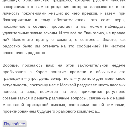
духовную христианскую традицию, которую русский человек
воспринимает от самого рождения, которая вкладывается в его
личность поколениями живших до него предков, и затем, при
благоприятных к тому обстоятельствах, это семя веры,
посаженное в сердце, прорастает, и мы можем наблюдать
удивительные живые всходы. И это всё по Евангелию, не правда
ли? Вспомните притчу о семени, о сеятеле… Знаете, как
радостно было им отвечать на это сообщение? Ну честное
слово, очень радостно…
Вообще, признаюсь вам: на этой заключительной неделе
пребывания в Корее понятие времени с обычными его
границами – утро, день, вечер, ночь – утратило для меня свою
актуальность, поскольку нас с Москвой разделяет шесть часовых
поясов, а ведь, несмотря на это, приходится регулярно
созваниваться и решать различные вопросы, связанные с нашей
московской приходской жизнью, занятиями нашей гимназии,
проектированием будущего храмового комплекса...
Подробнее
о Дневник духовника олимпийских спортсменов