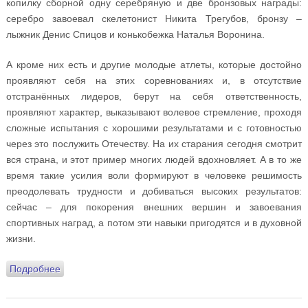
копилку сборной одну серебряную и две бронзовых награды:
серебро завоевал скелетонист Никита Трегубов, бронзу –
лыжник Денис Спицов и конькобежка Наталья Воронина.
А кроме них есть и другие молодые атлеты, которые достойно
проявляют себя на этих соревнованиях и, в отсутствие
отстранённых лидеров, берут на себя ответственность,
проявляют характер, выказывают волевое стремление, проходя
сложные испытания с хорошими результатами и с готовностью
через это послужить Отечеству. На их старания сегодня смотрит
вся страна, и этот пример многих людей вдохновляет. А в то же
время такие усилия воли формируют в человеке решимость
преодолевать трудности и добиваться высоких результатов:
сейчас – для покорения внешних вершин и завоевания
спортивных наград, а потом эти навыки пригодятся и в духовной
жизни.
Подробнее
о Дневник духовника олимпийских спортсменов
России. День девятый. 17 февраля 2018 года