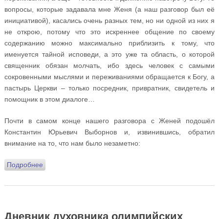
вопросы, которые задавала мне Женя (а наш разговор был её
инициативой), касались очень разных тем, но ни одной из них я
не открою, потому что это искреннее общение по своему
содержанию можно максимально приблизить к тому, что
именуется тайной исповеди, а это уже та область, о которой
священник обязан молчать, ибо здесь человек с самыми
сокровенными мыслями и переживаниями обращается к Богу, а
пастырь Церкви – только посредник, привратник, свидетель и
помощник в этом диалоге…
Почти в самом конце нашего разговора с Женей подошёл
Константин Юрьевич Выборнов и, извинившись, обратил
внимание на то, что нам было незаметно:
Подробнее
о Дневник духовника олимпийских спортсменов
России. Заключение. Дни восемнадцатый-двадцатый.
26-28 февраля 2018 года
Дневник духовника олимпийских