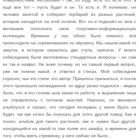
поверхностный, неглубокий – так, по ходу: есть тот, есть этот, а
ещё вон тот – пусть будет и он. То есть я. Я понимаю, он
человек занятой и собирает гербарий из разных растений,
которые находятся на этой поляне. Вот он и подошёл ко мне с
желанием пополнить свою спортивно-информационную
коллекцию. Времени у нас обоих было немного, всё
происходило на соревнованиях по кёрлингу. Мы нашли какой-то
закуток, в котором оказалось два стула, присели. У моего
собеседника были заготовлены стандартные вопросы – он сам
их так и назвал. Не знаю почему, но на самый первый вопрос,
уже не помню какой, я ответил в стихах. Мой собеседник
спросил, чьи это стихи, кто автор. Пришлось признаться, и после
этого произошло неожиданное: он вдруг резко поднялся – видно
было, что в его голове шла какая-то работа, и выражение лица
не справлялось с потоком мыслей. Наконец, он виновато
улыбнулся и сказал, что сегодня интервью у меня брать не
будет, так как хотел бы поискать для этого другой повод. Как я
понял, альбом для такого растения, как я, нужен был другой,
находящийся на какой-то там полке его шкафа, а времени для
того, чтобы взять стремянку, у него сейчас не было...