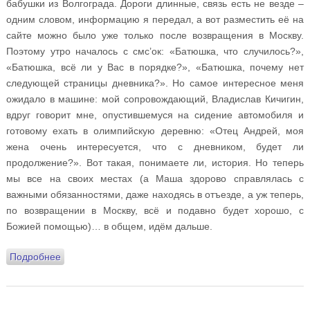
бабушки из Волгограда. Дороги длинные, связь есть не везде –
одним словом, информацию я передал, а вот разместить её на
сайте можно было уже только после возвращения в Москву.
Поэтому утро началось с смс’ок: «Батюшка, что случилось?»,
«Батюшка, всё ли у Вас в порядке?», «Батюшка, почему нет
следующей страницы дневника?». Но самое интересное меня
ожидало в машине: мой сопровождающий, Владислав Кичигин,
вдруг говорит мне, опустившемуся на сидение автомобиля и
готовому ехать в олимпийскую деревню: «Отец Андрей, моя
жена очень интересуется, что с дневником, будет ли
продолжение?». Вот такая, понимаете ли, история. Но теперь
мы все на своих местах (а Маша здорово справлялась с
важными обязанностями, даже находясь в отъезде, а уж теперь,
по возвращении в Москву, всё и подавно будет хорошо, с
Божией помощью)… в общем, идём дальше.
Подробнее
о Дневник духовника олимпийских спортсменов
России. День восьмой. 16 февраля 2018 года