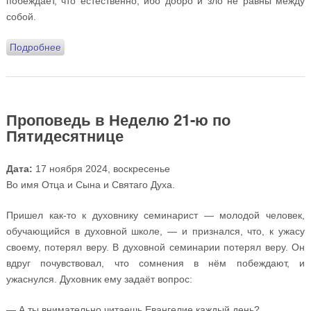
побеждает, что естественно, ибо добро и зло не равны между
собой.
Подробнее
о Проповедь в день празднования Собора
Архистратига Михаила и прочих Небесных Сил
Бесплотных
Проповедь в Неделю 21-ю по
Пятидесятнице
Дата:
17 ноября 2024, воскресенье
Во имя Отца и Сына и Святаго Духа.
Пришел как-то к духовнику семинарист — молодой человек,
обучающийся в духовной школе, — и признался, что, к ужасу
своему, потерял веру. В духовной семинарии потерял веру. Он
вдруг почувствовал, что сомнения в нём побеждают, и
ужаснулся. Духовник ему задаёт вопрос:
— А ты внимательно читаешь Евангелие каждый день?