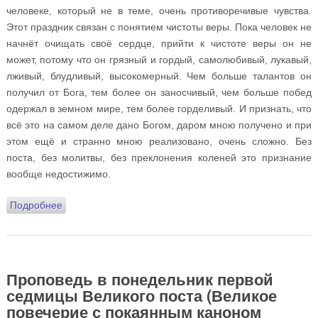
человеке, который не в теме, очень противоречивые чувства.
Этот праздник связан с понятием чистоты веры. Пока человек не
начнёт очищать своё сердце, прийти к чистоте веры он не
может, потому что он грязный и гордый, самолюбивый, лукавый,
лживый, блудливый, высокомерный. Чем больше талантов он
получил от Бога, тем более он заносчивый, чем больше побед
одержал в земном мире, тем более горделивый. И признать, что
всё это на самом деле дано Богом, даром мною получено и при
этом ещё и странно мною реализовано, очень сложно. Без
поста, без молитвы, без преклонения коленей это признание
вообще недостижимо.
Подробнее
о Проповедь в день Торжества Православия
Проповедь в понедельник первой
седмицы Великого поста (Великое
повечерие с покаянным каноном