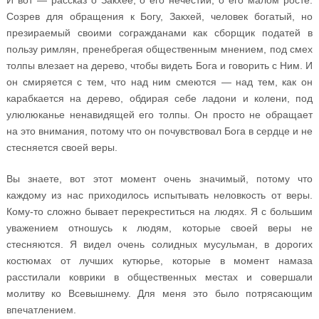
Созрев для обращения к Богу, Закхей, человек богатый, но
презираемый своими согражданами как сборщик податей в
пользу римлян, пренебрегая общественным мнением, под смех
толпы влезает на дерево, чтобы видеть Бога и говорить с Ним. И
он смиряется с тем, что над ним смеются — над тем, как он
карабкается на дерево, обдирая себе ладони и колени, под
улюлюканье ненавидящей его толпы. Он просто не обращает
на это внимания, потому что он почувствовал Бога в сердце и не
стесняется своей веры.
Вы знаете, вот этот момент очень значимый, потому что
каждому из нас приходилось испытывать неловкость от веры.
Кому-то сложно бывает перекреститься на людях. Я с большим
уважением отношусь к людям, которые своей веры не
стесняются. Я видел очень солидных мусульман, в дорогих
костюмах от лучших кутюрье, которые в момент намаза
расстилали коврики в общественных местах и совершали
молитву ко Всевышнему. Для меня это было потрясающим
впечатлением.