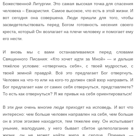
Божественной Литургии. Это самая высокая точка для спасения
человека – Евхаристия. Самое высокое, что есть в этой жизни. И
вот сегодня она совершена. Люди пришли для того, чтобы
засвидетельствовать перед Богом готовность несения своего
креста, который Он возлагает на плечи человеку и помогает ему
его нести.
И вновь мы с вами останавливаемся перед словами
Священного Писания: «Кто хочет идти за Мной» — и дальше
тяжёлое условие: «отвергнись себя», с твоей мудростью, с
твоей земной правдой. Всё это предлагает Бог отвергнуть.
Человек на что-то или на кого-то должен свой взор направить. И
Бог предлагает нам от самих себя отвернуться, представляете?
То есть как отвернуться? Я же привык на себя ориентироваться!
В эти дни очень многие люди приходят на исповедь. И вот что
интересно: чем больше человек направлен на себя, чем больше
он в этом эгоизме находится, тем тяжелее ему. Он испытывает
уныние, малодушие, у него бывает сбитое целеполагание в
жизни, он не может найти мира в сердце. Причина —