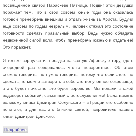
посвящённое святой Параскеве Пятнице. Подвиг этой девушки
поражает тем, что в свои совсем юные годы она оказалась
готовой пренебречь внешним и отдать жизнь за Христа. Будучи
ещё совсем по годам незрелым, человек стяжал это состояние
готовности сделать правильный выбор. Ведь нужно обладать
недюжинной силой воли, чтобы пренебречь жизнью и отдать её!
Это поражает.
Я только вернулся из поездки на святую Афонскую гору, где в
очередной раз совершалось что-то невероятное. Об этом
сложно говорить, но нужно говорить, потому что если этого не
сделать, то можно затворить в себе это полученное сокровище,
а это будет нечестно, это будет воровство. Мы попали в такой
водоворот событий, связанный с Богослужениями! Была память
великомученика Димитрия Солунского – в Греции его особенно
почитают, и для нас это близкий святой, покровитель нашего
князя Димитрия Донского.
Подробнее
о Проповедь в Неделю 20-ю и слово о поездке на