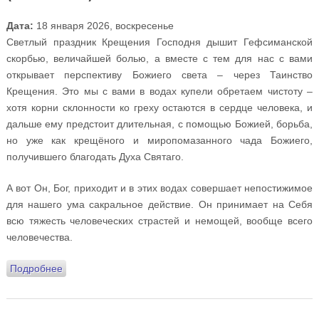
Дата:
18 января 2026, воскресенье
Светлый праздник Крещения Господня дышит Гефсиманской
скорбью, величайшей болью, а вместе с тем для нас с вами
открывает перспективу Божиего света – через Таинство
Крещения. Это мы с вами в водах купели обретаем чистоту –
хотя корни склонности ко греху остаются в сердце человека, и
дальше ему предстоит длительная, с помощью Божией, борьба,
но уже как крещёного и миропомазанного чада Божиего,
получившего благодать Духа Святаго.
А вот Он, Бог, приходит и в этих водах совершает непостижимое
для нашего ума сакральное действие. Он принимает на Себя
всю тяжесть человеческих страстей и немощей, вообще всего
человечества.
Подробнее
о Проповедь на Всенощном бдении под праздник
Крещения Господня (18.01.2026)