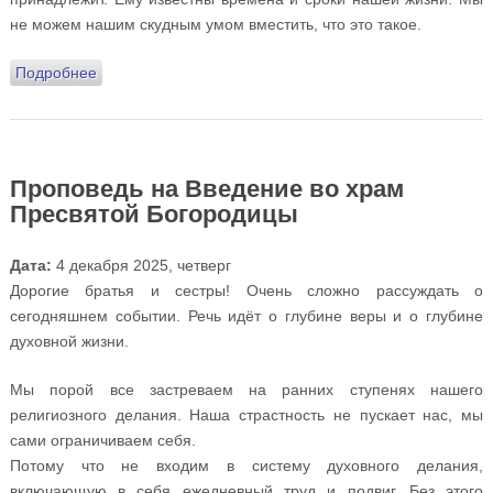
не можем нашим скудным умом вместить, что это такое.
Подробнее
о Проповедь в день Новолетия (01.01.2026)
Проповедь на Введение во храм
Пресвятой Богородицы
Дата:
4 декабря 2025, четверг
Дорогие братья и сестры! Очень сложно рассуждать о
сегодняшнем событии. Речь идёт о глубине веры и о глубине
духовной жизни.
Мы порой все застреваем на ранних ступенях нашего
религиозного делания. Наша страстность не пускает нас, мы
сами ограничиваем себя.
Потому что не входим в систему духовного делания,
включающую в себя ежедневный труд и подвиг. Без этого