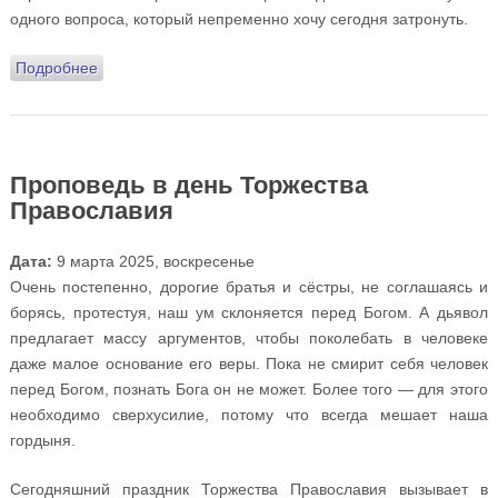
одного вопроса, который непременно хочу сегодня затронуть.
Подробнее
о Проповедь в Неделю вторую Великого поста:
память святителя Григория Паламы (Литургия)
Проповедь в день Торжества
Православия
Дата:
9 марта 2025, воскресенье
Очень постепенно, дорогие братья и сёстры, не соглашаясь и
борясь, протестуя, наш ум склоняется перед Богом. А дьявол
предлагает массу аргументов, чтобы поколебать в человеке
даже малое основание его веры. Пока не смирит себя человек
перед Богом, познать Бога он не может. Более того — для этого
необходимо сверхусилие, потому что всегда мешает наша
гордыня.
Сегодняшний праздник Торжества Православия вызывает в