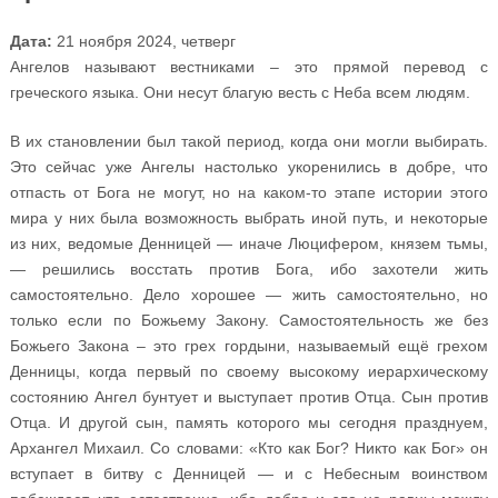
Дата:
21 ноября 2024, четверг
Ангелов называют вестниками – это прямой перевод с
греческого языка. Они несут благую весть с Неба всем людям.
В их становлении был такой период, когда они могли выбирать.
Это сейчас уже Ангелы настолько укоренились в добре, что
отпасть от Бога не могут, но на каком-то этапе истории этого
мира у них была возможность выбрать иной путь, и некоторые
из них, ведомые Денницей — иначе Люцифером, князем тьмы,
— решились восстать против Бога, ибо захотели жить
самостоятельно. Дело хорошее — жить самостоятельно, но
только если по Божьему Закону. Самостоятельность же без
Божьего Закона – это грех гордыни, называемый ещё грехом
Денницы, когда первый по своему высокому иерархическому
состоянию Ангел бунтует и выступает против Отца. Сын против
Отца. И другой сын, память которого мы сегодня празднуем,
Архангел Михаил. Со словами: «Кто как Бог? Никто как Бог» он
вступает в битву с Денницей — и с Небесным воинством