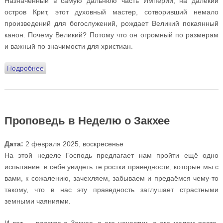
Назначенный в самую дальнюю часть Империи, на далёкий
остров Крит, этот духовный мастер, сотворивший немало
произведений для богослужений, рождает Великий покаянный
канон. Почему Великий? Потому что он огромный по размерам
и важный по значимости для христиан.
Подробнее
о Проповедь в понедельник первой седмицы
Великого поста (Великое повечерие с покаянным
каноном Андрея Критского)
Проповедь в Неделю о Закхее
Дата:
2 февраля 2025, воскресенье
На этой неделе Господь предлагает нам пройти ещё одно
испытание: в себе увидеть те ростки праведности, которые мы с
вами, к сожалению, зачехляем, забываем и предаёмся чему-то
такому, что в нас эту праведность заглушает страстными
земными чаяниями.
И вот — рассказ о Закхее, о его нечестии, о его малом росте.