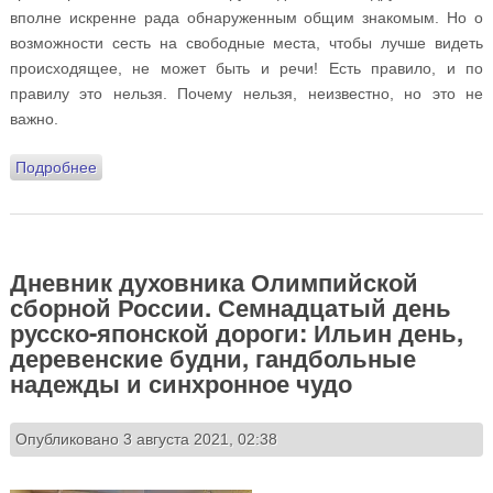
вполне искренне рада обнаруженным общим знакомым. Но о
возможности сесть на свободные места, чтобы лучше видеть
происходящее, не может быть и речи! Есть правило, и по
правилу это нельзя. Почему нельзя, неизвестно, но это не
важно.
Подробнее
о Дневник духовника Олимпийской сборной России.
Восемнадцатый день русско-японской дороги:
русские орлы и «Ты куда, Canada?», святыни из
окошка и честное слово, Бусидо и откровение
последнего самурая
Дневник духовника Олимпийской
сборной России. Семнадцатый день
русско-японской дороги: Ильин день,
деревенские будни, гандбольные
надежды и синхронное чудо
Опубликовано 3 августа 2021, 02:38