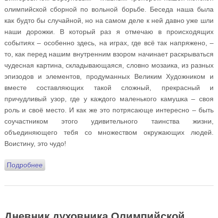
олимпийской сборной по вольной борьбе. Беседа наша была
как будто бы случайной, но на самом деле к ней давно уже шли
наши дорожки. В который раз я отмечаю в происходящих
событиях – особенно здесь, на играх, где всё так напряжено, –
то, как перед нашим внутренним взором начинает раскрываться
чудесная картина, складывающаяся, словно мозаика, из разных
эпизодов и элементов, продуманных Великим Художником и
вместе составляющих такой сложный, прекрасный и
причудливый узор, где у каждого маленького камушка – своя
роль и своё место. И как же это потрясающе интересно – быть
соучастником этого удивительного таинства жизни,
объединяющего тебя со множеством окружающих людей.
Воистину, это чудо!
Подробнее
о Дневник духовника Олимпийской сборной России.
Двадцать первый день русско-японской дороги:
борисоглебское благословение, дыхание пятиборья и
синхронное вдохновение, гандбольная семья и время
«play-off»
Дневник духовника Олимпийской