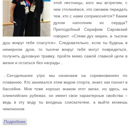
этой лестницы, кого мы встретим, с
чем столкнёмся, что сможем передать
тем, кто с нами соприкоснётся? Каким
духом наполним их сердца?
Преподобный Серафим Саровский
говорил: «Стяжи дух мирен, и тысячи
душ вокруг тебя спасутся». Следовательно, если ты будешь в
немирном духе, то тысячи вокруг тебя могут повредиться,
получить духовную травму, пройти мимо самой главной цели в
жизни и остаться без награды…
…Сегодняшнее утро мы начинаем на соревнованиях по
плаванию. Кто занимался этим видом спорта, знает, как пахнет в
бассейне. Мне тоже хорошо знаком этот запах, но здесь, на
олимпийских рубежах, он имеет свои характерные свойства –
ведь в эту воду ты входишь соискателем, а выйти можешь
чемпионом.
Подробнее
о Дневник духовника Олимпийской сборной России.
Четырнадцатый день русско-японской дороги: вода и