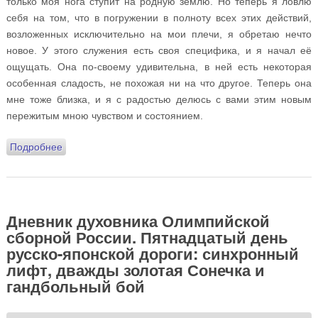
только моя нога ступит на родную землю. Но теперь я ловлю
себя на том, что в погружении в полноту всех этих действий,
возложенных исключительно на мои плечи, я обретаю нечто
новое. У этого служения есть своя специфика, и я начал её
ощущать. Она по-своему удивительна, в ней есть некоторая
особенная сладость, не похожая ни на что другое. Теперь она
мне тоже близка, и я с радостью делюсь с вами этим новым
пережитым мною чувством и состоянием.
Подробнее
о Дневник духовника Олимпийской сборной России.
Шестнадцатый день русско-японской дороги:
воскресный серафимов день, Белая Русь, кошки-
мышки и ватерпольная симфония
Дневник духовника Олимпийской
сборной России. Пятнадцатый день
русско-японской дороги: синхронный
лифт, дважды золотая Сонечка и
гандбольный бой