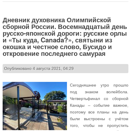
и сёстры, гандбольная нива, зной дневного пути и
«Москва – Кассиопея»
Дневник духовника Олимпийской
сборной России. Восемнадцатый день
русско-японской дороги: русские орлы
и «Ты куда, Canada?», святыни из
окошка и честное слово, Бусидо и
откровение последнего самурая
Опубликовано 4 августа 2021, 04:29
Сегодняшнее утро прошло
под знаком волейбола.
Четвертьфинал со сборной
Канады – событие важное,
поэтому все планы на день
были выстроены с учётом
того, чтобы не пропустить