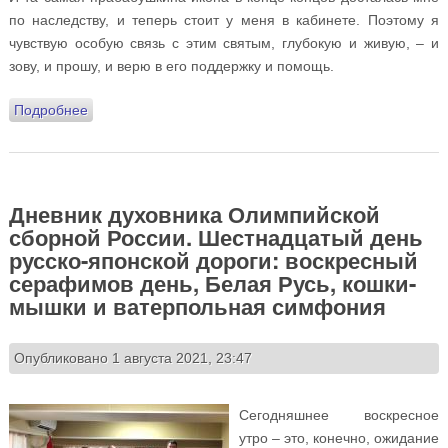
по наследству, и теперь стоит у меня в кабинете. Поэтому я
чувствую особую связь с этим святым, глубокую и живую, – и
зову, и прошу, и верю в его поддержку и помощь.
Подробнее
о Дневник духовника Олимпийской сборной России.
Семнадцатый день русско-японской дороги: Ильин
день, деревенские будни, гандбольные надежды и
синхронное чудо
Дневник духовника Олимпийской
сборной России. Шестнадцатый день
русско-японской дороги: воскресный
серафимов день, Белая Русь, кошки-
мышки и ватерпольная симфония
Опубликовано 1 августа 2021, 23:47
Сегодняшнее воскресное
утро – это, конечно, ожидание