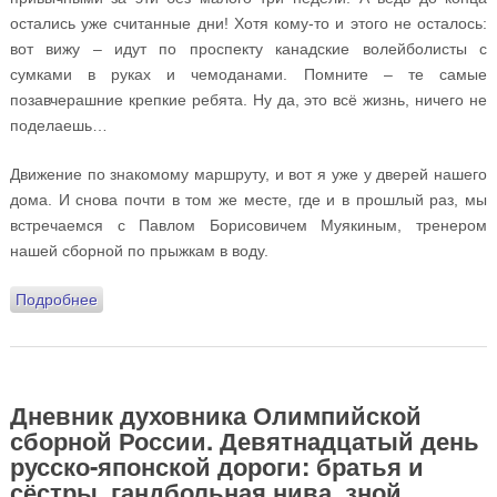
остались уже считанные дни! Хотя кому-то и этого не осталось:
вот вижу – идут по проспекту канадские волейболисты с
сумками в руках и чемоданами. Помните – те самые
позавчерашние крепкие ребята. Ну да, это всё жизнь, ничего не
поделаешь…
Движение по знакомому маршруту, и вот я уже у дверей нашего
дома. И снова почти в том же месте, где и в прошлый раз, мы
встречаемся с Павлом Борисовичем Муякиным, тренером
нашей сборной по прыжкам в воду.
Подробнее
о Дневник духовника Олимпийской сборной России.
Двадцатый день русско-японской дороги: Гулливер в
стране великанов, волейбольные и чудесные
полуфиналы и «вне зоны действия?»
Дневник духовника Олимпийской
сборной России. Девятнадцатый день
русско-японской дороги: братья и
сёстры, гандбольная нива, зной