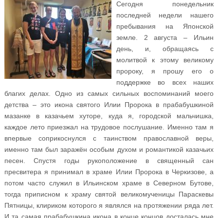
Сегодня понедельник
последней недели нашего
пребывания на Японской
земле. 2 августа – Ильин
день, и, обращаясь с
молитвой к этому великому
пророку, я прошу его о
поддержке во всех наших
благих делах. Одно из самых сильных воспоминаний моего
детства – это икона святого Илии Пророка в прабабушкиной
мазанке в казачьем хуторе, куда я, городской мальчишка,
каждое лето приезжал на трудовое послушание. Именно там я
впервые соприкоснулся с таинством православной веры,
именно там был заражён особым духом и романтикой казачьих
песен. Спустя годы рукоположение в священный сан
пресвитера я принимал в храме Илии Пророка в Черкизове, а
потом часто служил в Ильинском храме в Северном Бутове,
тогда приписном к храму святой великомученицы Параскевы
Пятницы, клириком которого я являлся на протяжении ряда лет.
И та самая прабабушкина икона в конце концов досталась мне