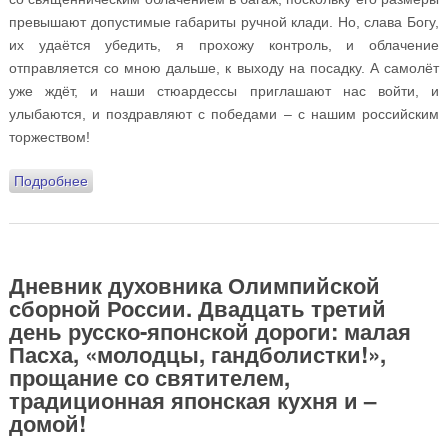
превышают допустимые габариты ручной клади. Но, слава Богу,
их удаётся убедить, я прохожу контроль, и облачение
отправляется со мною дальше, к выходу на посадку. А самолёт
уже ждёт, и наши стюардессы приглашают нас войти, и
улыбаются, и поздравляют с победами – с нашим российским
торжеством!
Подробнее
о Дневник духовника Олимпийской сборной России.
Двадцать четвёртый день русско-японской дороги:
сборы в дорогу, небесная команда, встреча на
Красной площади и Христос посреди нас
Дневник духовника Олимпийской
сборной России. Двадцать третий
день русско-японской дороги: малая
Пасха, «молодцы, гандболистки!»,
прощание со святителем,
традиционная японская кухня и –
домой!