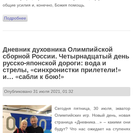
общие усилия и, конечно, Божия помощь.
Подробнее
о Дневник духовника Олимпийской сборной России.
Пятнадцатый день русско-японской дороги:
синхронный лифт, дважды золотая Сонечка и
гандбольный бой
Дневник духовника Олимпийской
сборной России. Четырнадцатый день
русско-японской дороги: вода и
стрелы, «синхронистки прилетели!»
и… «сабли к бою!»
Опубликовано 31 июля 2021, 01:32
Сегодня пятница, 30 июля, экватор
Олимпийских игр. Новый день, новая
страница «Дневника…» – какими они
будут? Что нас ожидает на ступенях