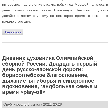
интересно, наступление русских войск под Москвой началось в
день памяти святого князя Александра Невского... Однако
давайте отложим эту тему на некоторое время, а пока – о
начале этого дня.
Подробнее
о Дневник духовника Олимпийской сборной России.
Двадцать второй день русско-японской дороги:
золотые синхронистки, волейбольные финалы, ложь
и воровство и «спасибо вам всем, ребята!»
Дневник духовника Олимпийской
сборной России. Двадцать первый
день русско-японской дороги:
борисоглебское благословение,
дыхание пятиборья и синхронное
вдохновение, гандбольная семья и
время «play-off»
Опубликовано 6 августа 2021, 20:28