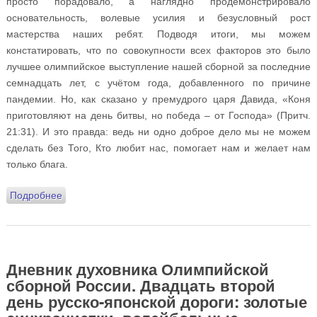
просто порадовало, а наглядно продемонстрировало
основательность, волевые усилия и безусловный рост
мастерства наших ребят. Подводя итоги, мы можем
констатировать, что по совокупности всех факторов это было
лучшее олимпийское выступление нашей сборной за последние
семнадцать лет, с учётом года, добавленного по причине
пандемии. Но, как сказано у премудрого царя Давида, «Коня
приготовляют на день битвы, но победа – от Господа» (Притч.
21:31). И это правда: ведь ни одно доброе дело мы не можем
сделать без Того, Кто любит нас, помогает нам и желает нам
только блага.
Подробнее
о Дневник духовника Олимпийской сборной России.
Двадцать третий день русско-японской дороги: малая
Пасха, «молодцы, гандболистки!», прощание со
святителем, традиционная японская кухня и – домой!
Дневник духовника Олимпийской
сборной России. Двадцать второй
день русско-японской дороги: золотые