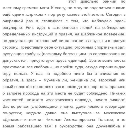
этот довольно ранний по
местному времени матч. К слову, не могу не поделиться с вами
ещё одним штрихом к портрету хозяев этой земли. Сегодня в
очередной раз я столкнулся с тем, что наблюдаю здесь
регулярно. Речь идёт о заточенности людей на соблюдение
определённых инструкций и правил, на шаблонное поведение,
не допускающее отклонений ни на шаг ни в левую, ни в правую
сторону. Представьте себе ситуацию: огромный спортивный зал,
пустующие трибуны (поскольку болельщики на соревнования не
допускаются, присутствуют здесь единицы). Зрительские места
практически все свободны, но пройти туда, откуда хорошо видно
игру, нельзя. У нас на подобное никто бы и внимания не
обратил, а здесь – мужчина ли, женщина ли, взрослый или
юный волонтёр не оставят вас в покое до тех пор, пока правило
о запрете прохода на эти места не будет соблюдено. Никаких
частностей, никакого человеческого подхода, ничего личного!
Вас встречает улыбающаяся японка, даже немного говорящая
по-русски; когда-то давно она выступала за московское
«Динамо» и помнит Николая Александровича Толстых, в то
время работавшего там в руководстве; она дружелюбна и