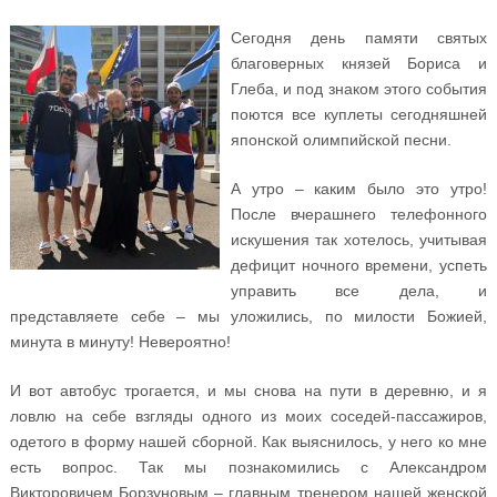
Сегодня день памяти святых
благоверных князей Бориса и
Глеба, и под знаком этого события
поются все куплеты сегодняшней
японской олимпийской песни.
А утро – каким было это утро!
После вчерашнего телефонного
искушения так хотелось, учитывая
дефицит ночного времени, успеть
управить все дела, и
представляете себе – мы уложились, по милости Божией,
минута в минуту! Невероятно!
И вот автобус трогается, и мы снова на пути в деревню, и я
ловлю на себе взгляды одного из моих соседей-пассажиров,
одетого в форму нашей сборной. Как выяснилось, у него ко мне
есть вопрос. Так мы познакомились с Александром
Викторовичем Борзуновым – главным тренером нашей женской