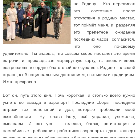
на Родину… Кто переживал
это состояние после
отсутствия в родных местах,
тот поймёт меня, и, разделяя
это трепетное ожидание
последних часов, согласится,
что оно по-своему
удивительно. Ты знаешь, что совсем скоро настанет это время
встречи, и, прокладывая маршрутную карту, ты вновь и вновь
возгреваешь в сердце благоговейное чувство к Родине – к своей
стране, к её национальным достояниям, святыням и традициям.
И это прекрасно.
Вот он, путь этого дня. Ночь короткая, и столько всего нужно
успеть до выезда в аэропорт! Последние сборы, последние
штрихи тех попечений и дел, которые требовали моей
включённости... Ну, слава Богу, всё управил, уложился,
выезжаем. И вот уже – тележка, багаж, регистрация и
настойчивые требования работников аэропорта сдать конверт
со священническим облачением в багаж, поскольку его размеры