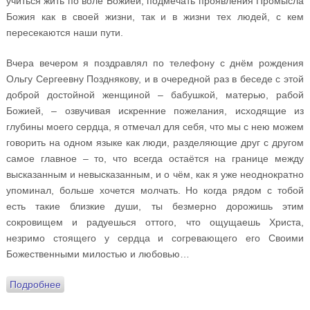
учиться жить по воле Божией, подмечать проявления Промысла
Божия как в своей жизни, так и в жизни тех людей, с кем
пересекаются наши пути.
Вчера вечером я поздравлял по телефону с днём рождения
Ольгу Сергеевну Позднякову, и в очередной раз в беседе с этой
доброй достойной женщиной – бабушкой, матерью, рабой
Божией, – озвучивая искренние пожелания, исходящие из
глубины моего сердца, я отмечал для себя, что мы с нею можем
говорить на одном языке как люди, разделяющие друг с другом
самое главное – то, что всегда остаётся на границе между
высказанным и невысказанным, и о чём, как я уже неоднократно
упоминал, больше хочется молчать. Но когда рядом с тобой
есть такие близкие души, ты безмерно дорожишь этим
сокровищем и радуешься оттого, что ощущаешь Христа,
незримо стоящего у сердца и согревающего его Своими
Божественными милостью и любовью…
Подробнее
о Дневник духовника Олимпийской сборной России.
Девятнадцатый день русско-японской дороги: братья