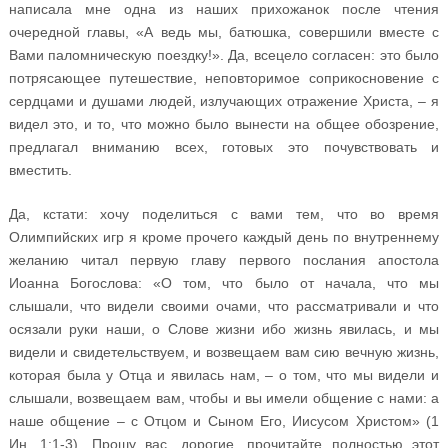
написала мне одна из наших прихожанок после чтения
очередной главы, «А ведь мы, батюшка, совершили вместе с
Вами паломническую поездку!». Да, всецело согласен: это было
потрясающее путешествие, неповторимое соприкосновение с
сердцами и душами людей, излучающих отражение Христа, – я
видел это, и то, что можно было вынести на общее обозрение,
предлагал вниманию всех, готовых это почувствовать и
вместить.
Да, кстати: хочу поделиться с вами тем, что во время
Олимпийских игр я кроме прочего каждый день по внутреннему
желанию читал первую главу первого послания апостола
Иоанна Богослова: «О том, что было от начала, что мы
слышали, что видели своими очами, что рассматривали и что
осязали руки наши, о Слове жизни ибо жизнь явилась, и мы
видели и свидетельствуем, и возвещаем вам сию вечную жизнь,
которая была у Отца и явилась нам, – о том, что мы видели и
слышали, возвещаем вам, чтобы и вы имели общение с нами: а
наше общение – с Отцом и Сыном Его, Иисусом Христом» (1
Ин. 1:1-3). Прошу вас, дорогие, прочитайте полностью этот