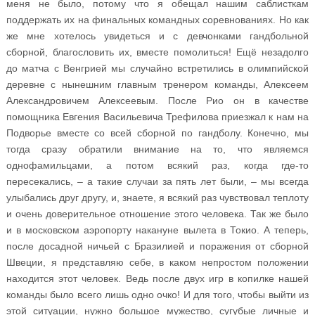
меня не было, потому что я обещал нашим саблисткам
поддержать их на финальных командных соревнованиях. Но как
же мне хотелось увидеться и с девчонками гандбольной
сборной, благословить их, вместе помолиться! Ещё незадолго
до матча с Венгрией мы случайно встретились в олимпийской
деревне с нынешним главным тренером команды, Алексеем
Александровичем Алексеевым. После Рио он в качестве
помощника Евгения Васильевича Трефилова приезжал к нам на
Подворье вместе со всей сборной по гандболу. Конечно, мы
тогда сразу обратили внимание на то, что являемся
однофамильцами, а потом всякий раз, когда где-то
пересекались, – а такие случаи за пять лет были, – мы всегда
улыбались друг другу, и, знаете, я всякий раз чувствовал теплоту
и очень доверительное отношение этого человека. Так же было
и в московском аэропорту накануне вылета в Токио. А теперь,
после досадной ничьей с Бразилией и поражения от сборной
Швеции, я представляю себе, в каком непростом положении
находится этот человек. Ведь после двух игр в копилке нашей
команды было всего лишь одно очко! И для того, чтобы выйти из
этой ситуации, нужно большое мужество, сугубые личные и