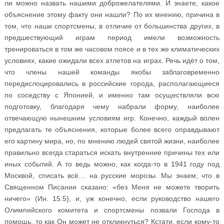
ли можно назвать нашими доброжелателями. И знаете, какое
объяснение этому факту они нашли? По их мнению, причина в
том, что наши спортсмены, в отличие от большинства других, в
предшествующий играм период имели возможность
тренироваться в том же часовом поясе и в тех же климатических
условиях, какие ожидали всех атлетов на играх. Речь идёт о том,
что члены нашей команды якобы заблаговременно
передислоцировались в российские города, располагающиеся
по соседству с Японией, и именно там осуществляли всю
подготовку, благодаря чему набрали форму, наиболее
отвечающую нынешним условиям игр. Конечно, каждый волен
предлагать те объяснения, которые более всего оправдывают
его картину мира, но, по мнению людей святой жизни, наиболее
правильно всегда стараться искать внутренние причины тех или
иных событий. А то ведь можно, как когда-то в 1941 году под
Москвой, списать всё… на русские морозы. Мы знаем, что в
Священном Писании сказано: «без Меня не можете творить
ничего» (Ин. 15:5), и, уж конечно, если руководство нашего
Олимпийского комитета и спортсмены позвали Господа в
помощь, то как Он может не откликнуться? Кстати, если кому-то