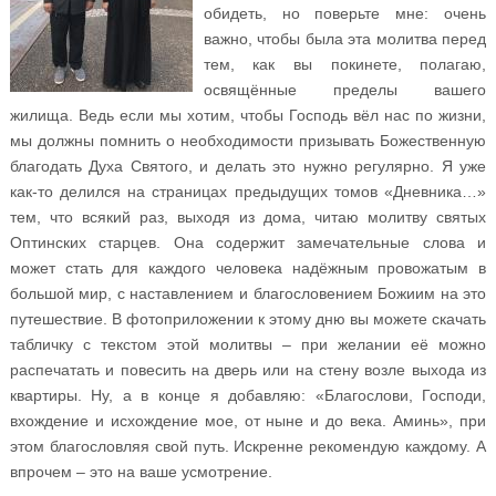
обидеть, но поверьте мне: очень
важно, чтобы была эта молитва перед
тем, как вы покинете, полагаю,
освящённые пределы вашего
жилища. Ведь если мы хотим, чтобы Господь вёл нас по жизни,
мы должны помнить о необходимости призывать Божественную
благодать Духа Святого, и делать это нужно регулярно. Я уже
как-то делился на страницах предыдущих томов «Дневника…»
тем, что всякий раз, выходя из дома, читаю молитву святых
Оптинских старцев. Она содержит замечательные слова и
может стать для каждого человека надёжным провожатым в
большой мир, с наставлением и благословением Божиим на это
путешествие. В фотоприложении к этому дню вы можете скачать
табличку с текстом этой молитвы – при желании её можно
распечатать и повесить на дверь или на стену возле выхода из
квартиры. Ну, а в конце я добавляю: «Благослови, Господи,
вхождение и исхождение мое, от ныне и до века. Аминь», при
этом благословляя свой путь. Искренне рекомендую каждому. А
впрочем – это на ваше усмотрение.