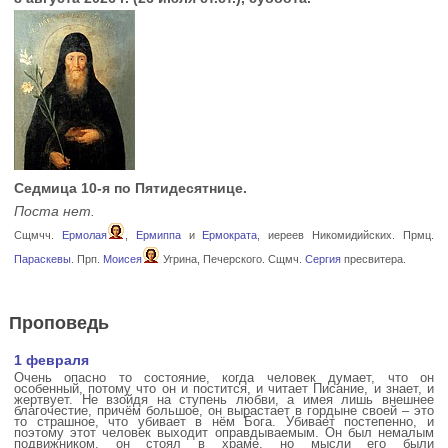
Седмица 10-я по Пятидесятнице.
Поста нет.
Сщмчч.
Ермолая
,
Ермиппа
и
Ермократа
, иереев Никомидийских. Прмц.
Параскевы
. Прп.
Моисея
Угрина, Печерского. Сщмч.
Сергия
пресвитера.
Проповедь
1 февраля
Очень опасно то состояние, когда человек думает, что он
особенный, потому что он и постится, и читает Писание, и знает, и
жертвует. Не взойдя на ступень любви, а имея лишь внешнее
благочестие, причём большое, он вырастает в гордыне своей – это
то страшное, что убивает в нём Бога. Убивает постепенно, и
поэтому этот человек выходит оправдываемым. Он был немалым
подвижником, он стоял в храме, но мысли его были