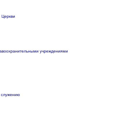
й Церкви
равоохранительными учреждениями
у служению