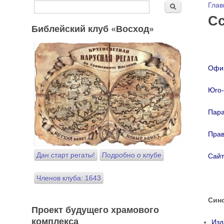
Форма поиска
Вы
Глав
Поиск
С
Библейский клуб «Восход»
Офиц
Юго-
Пара
Прав
Дан старт регаты!
Подробно о клубе
Сайт
Членов клуба: 1643
Син
Проект будущего храмового
комплекса
Изд