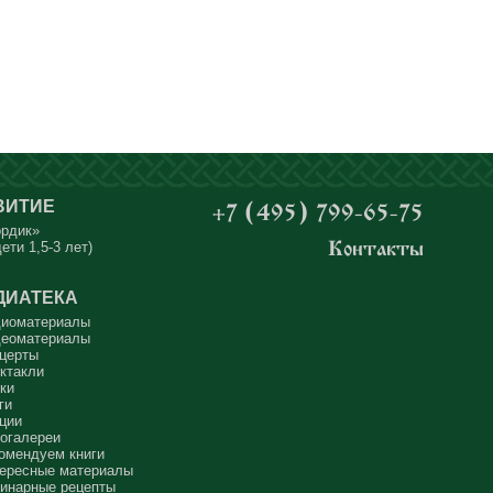
ВИТИЕ
+7 (495) 799-65-75
ордик»
ети 1,5-3 лет)
Контакты
ДИАТЕКА
иоматериалы
еоматериалы
церты
ктакли
ки
ги
ции
огалереи
омендуем книги
ересные материалы
инарные рецепты