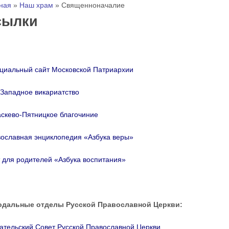
 здесь
ная
»
Наш храм
»
Священноначалие
сылки
иальный сайт Московской Патриархии
Западное викариатство
скево-Пятницкое благочиние
ославная энциклопедия «Азбука веры»
 для родителей «Азбука воспитания»
одальные отделы Русской Православной Церкви:
ательский Совет Русской Православной Церкви