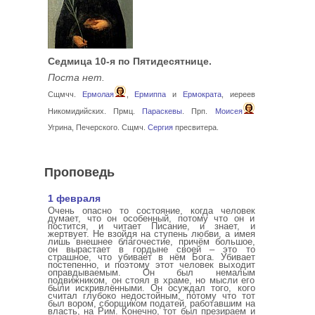
Седмица 10-я по Пятидесятнице.
Поста нет.
Сщмчч.
Ермолая
,
Ермиппа
и
Ермократа
, иереев
Никомидийских. Прмц.
Параскевы
. Прп.
Моисея
Угрина, Печерского. Сщмч.
Сергия
пресвитера.
Проповедь
1 февраля
Очень опасно то состояние, когда человек
думает, что он особенный, потому что он и
постится, и читает Писание, и знает, и
жертвует. Не взойдя на ступень любви, а имея
лишь внешнее благочестие, причём большое,
он вырастает в гордыне своей – это то
страшное, что убивает в нём Бога. Убивает
постепенно, и поэтому этот человек выходит
оправдываемым. Он был немалым
подвижником, он стоял в храме, но мысли его
были искривлёнными. Он осуждал того, кого
считал глубоко недостойным, потому что тот
был вором, сборщиком податей, работавшим на
власть, на Рим. Конечно, тот был презираем и