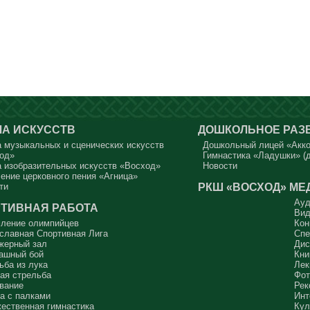
А ИСКУССТВ
ДОШКОЛЬНОЕ РАЗ
 музыкальных и сценических искусств
Дошкольный лицей «Акк
од»
Гимнастика «Ладушки» (д
 изобразительных искусств «Восход»
Новости
ение церковного пения «Агница»
РКШ «ВОСХОД»
МЕ
ти
Ауд
ТИВНАЯ РАБОТА
Вид
ление олимпийцев
Кон
славная Спортивная Лига
Спе
жерный зал
Дис
ашный бой
Кни
ьба из лука
Лек
ая стрельба
Фот
вание
Рек
а с палками
Инт
ественная гимнастика
Кул