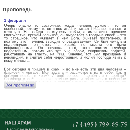
Проповедь
1 февраля
Очень опасно то состояние, когда человек думает, что он
особенный, потому что он и постится, и читает Писание, и знает, и
жертвует. Не взойдя на ступень любви, а имея лишь внешнее
благочестие, причём большое, он вырастает в гордыне своей – это
то страшное, что убивает в нём Бога. Убивает постепенно, и
поэтому этот человек выходит оправдываемым. Он был немалым
подвижником, он стоял в храме, но мысли его были
искривлёнными. Он осуждал того, кого считал глубоко
недостойным, потому что тот был вором, сборщиком податей,
работавшим на власть, на Рим. Конечно, тот был презираем и
ненавидим, и считал себя недостойным, и молил Господа явить к
нему милость.
Вот сегодня я пришёл в храм, и во мне есть эти два человека –
фарисей и мытарь. Моя задача – рассмотреть их в себе. Как я
сегодня вошёл в храм? И ещё вопрос – вошёл ли я вообще?
Совлекая с себя внешние земные ризы и облекаясь в небесные
одежды? Имеется в виду не только внешние, но и внутренние, то
Все проповеди
есть помыслы.
А вот почему в древних соборах у входа можно найти изображения
ангела с мечом? Это символика, предложение тебе, человек,
задуматься: ты отсекаешь сейчас этим мечом, конечно же
незримым, свои помыслы? Ты с ними борешься, вот сейчас, стоя в
храме? Где твои мысли? О чём ты думаешь? Где сокровище твоего
сердца?
Меня в своё время потрясла история, когда духовному человеку
Бог открыл помыслы людей, стоящих в храме, и он ужаснулся
НАШ ХРАМ
+7 (495) 799-65-75
тому, что никто из них не молится – ни один человек, кроме одного
мальчика. Мысли у людей о чём угодно: о работе, о молодой жене
Расписание богослужений