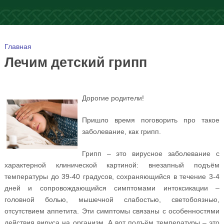
Вы здесь
Главная
Лечим детский грипп
Дорогие родители!
Пришло время поговорить про такое
заболевание, как грипп.
Грипп – это вирусное заболевание с
характерной клинической картиной: внезапный подъём
температуры до 39-40 градусов, сохраняющийся в течение 3-4
дней и сопровождающийся симптомами интоксикации –
головной болью, мышечной слабостью, светобоязнью,
отсутствием аппетита. Эти симптомы связаны с особенностями
действия вируса на организм. А вот подъём температуры – это