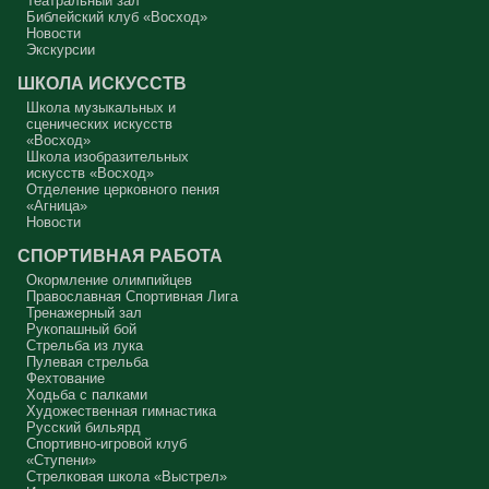
Театральный зал
Масленица, прощённое воскресенье. С чем я приду?
Библейский клуб «Восход»
Новости
В нас должно быть внимание к тому, что время воздержания – это
дни для приготовления не только к Пасхе, а к Небесному Царству!
Экскурсии
Это цель жизни. Я об этом забыл, я туда хочу, но я забыл. И я
серьёзно должен что-то делать, хотя бы в дни поста. Чтобы
ШКОЛА ИСКУССТВ
сначала увидеть в себе этого урода, а потом начать с ним борьбу.
Школа музыкальных и
Аминь.
сценических искусств
«Восход»
Протоиерей Андрей Алексеев
Школа изобразительных
искусств «Восход»
Отделение церковного пения
«Агница»
Новости
СПОРТИВНАЯ РАБОТА
Окормление олимпийцев
Православная Спортивная Лига
Тренажерный зал
Рукопашный бой
Стрельба из лука
Пулевая стрельба
Фехтование
Ходьба с палками
Художественная гимнастика
Русский бильярд
Спортивно-игровой клуб
«Ступени»
Стрелковая школа «Выстрел»