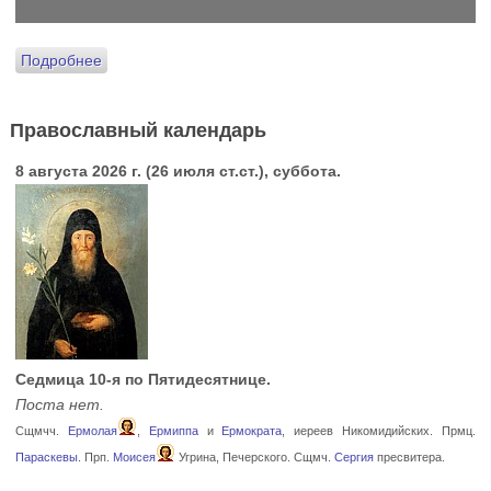
Подробнее
Православный календарь
8 августа 2026 г. (26 июля ст.ст.), суббота.
Седмица 10-я по Пятидесятнице.
Поста нет.
Сщмчч.
Ермолая
,
Ермиппа
и
Ермократа
, иереев Никомидийских. Прмц.
Параскевы
. Прп.
Моисея
Угрина, Печерского. Сщмч.
Сергия
пресвитера.