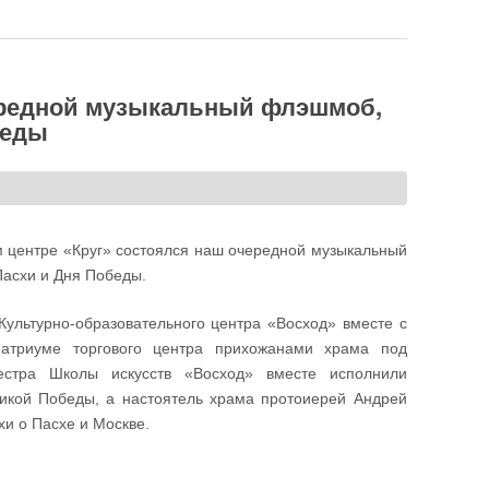
очередной музыкальный флэшмоб,
беды
ом центре «Круг» состоялся наш очередной музыкальный
асхи и Дня Победы.
ультурно-образовательного центра «Восход» вместе с
атриуме торгового центра прихожанами храма под
кестра Школы искусств «Восход» вместе исполнили
икой Победы, а настоятель храма протоиерей Андрей
хи о Пасхе и Москве.
ыкальный флэшмоб, посвящённый праздникам Пасхи и Дня Победы