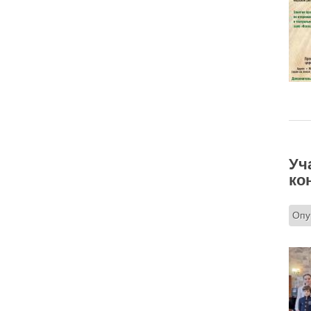
Вот с этим предлагается войти в сплошную
неделю. Ещё раз: сплошная неделя прошла,
потом две мясопустные, третья – Масленица,
прощённое воскресенье. С чем я приду?
В нас должно быть внимание к тому, что время
воздержания – это дни для приготовления не
только к Пасхе, а к Небесному Царству! Это
цель жизни. Я об этом забыл, я туда хочу, но я
забыл. И я серьёзно должен что-то делать,
хотя бы в дни поста. Чтобы сначала увидеть в
себе этого урода, а потом начать с ним борьбу.
Аминь.
Протоиерей Андрей Алексеев
Уч
ко
Опу