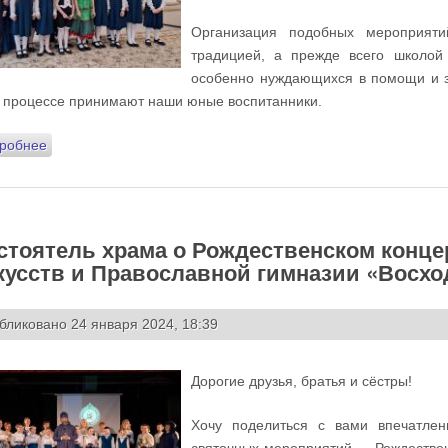
Организация подобных мероприят
традицией, а прежде всего школой
особенно нуждающихся в помощи и за
 процессе принимают наши юные воспитанники.
робнее
о Учащиеся Школы искусств и Православной гимназии «Вос
стоятель храма о Рождественском конц
кусств и Православной гимназии «Восхо
бликовано 24 января 2024, 18:39
Дорогие друзья, братья и сёстры!
Хочу поделиться с вами впечатле
святочных мероприятий, – Рождествен