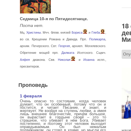
Седмица 10-я по Пятидесятнице.
18
Поста нет.
де
Мц.
Христины
. Мчч. блгвв. князей
Бориса
и
Глеба
,
Ми
во св. Крещении Романа и Давида. Прп.
Поликарпа
,
архим. Печерского. Свт.
Георгия
, архиеп. Могилевского.
Обретение мощей прп.
Далмата
Исетского. Сщмч.
Опу
Алфея
диакона. Свв.
Николая
и
Иоанна
испп.,
пресвитеров.
Проповедь
1 февраля
Очень опасно то состояние, когда человек
думает, что он особенный, потому что он и
постится, и читает Писание, и знает, и
жертвует. Не взойдя на ступень любви, а имея
лишь внешнее благочестие, причём большое,
он вырастает в гордыне своей – это то
страшное, что убивает в нём Бога. Убивает
постепенно, и поэтому этот человек выходит
оправдываемым. Он был немалым
подвижником, он стоял в храме, но мысли его
наше