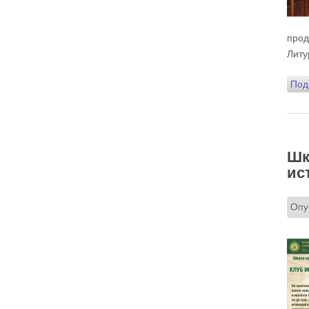
А мальчик молился о больной маме. Молился
искренне – и мама выздоравливает.
прод
Два человека, сказано в евангельской притче,
вошли в церковь.
Литу
Мы с вниманием осеняем себя крестным
знамением? Что я делаю, налагая персты на
Под
лоб? Я помню, что это – освящение ума. А я
его освящаю? Потом – на чрево, внутреннее
чувство, на правое и левое плечо – все свои
телесные силы. Я об этом задумываюсь или
нет? Так вошёл ли я в храм или нет? Я пришёл
и занял какое-то удобное для меня место.
Разве я не фарисей в этой ситуации? «Это моё
место, мне здесь хорошо, и я уж точно лучше
кого-то. Сейчас покопаюсь в памяти и вспомню,
Шк
кто хуже меня. А если я участвую в таинствах
– исповедуюсь, причащаюсь – то я вообще
ис
святой. Если я пост соблюдаю, Евангелие
читаю, святых отцов – у меня всё хорошо, Бог
мне должен Царство Небесное, я его
заслужил. Я ведь почти всё время в храме, а
они?
Опу
Двое вошли в храм – фарисей и я, вор.
Я ворую время у себя и у кого-то ещё. Трачу
его не туда, на пустое. Совесть моя
заморожена, снегом запорошена, и я себе
нравлюсь, как Ваня из сказки «Морозко»:
«Какой я хороший! Милый!»
Сегодняшняя притча очень трудная. В ней
хочется увидеть кого-то другого, но не себя.