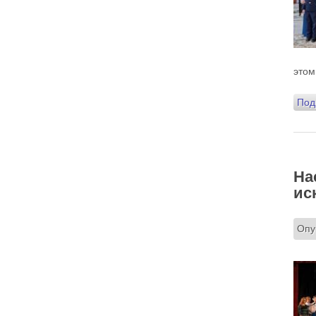
этом
Под
На
ис
Опу