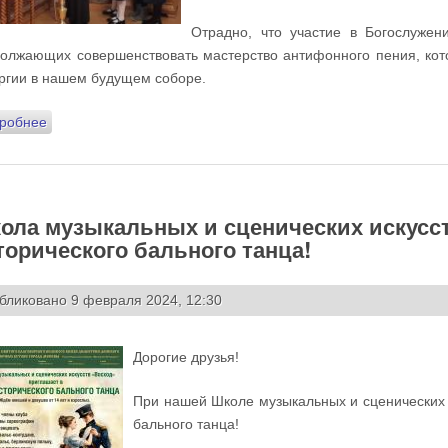
Отрадно, что участие в Богослужен
олжающих совершенствовать мастерство антифонного пения, кот
ргии в нашем будущем соборе.
робнее
о В воскресенье 11 февраля песнопения Божественной Литу
ола музыкальных и сценических искусст
торического бального танца!
бликовано 9 февраля 2024, 12:30
Дорогие друзья!
При нашей Школе музыкальных и сценических и
бального танца!