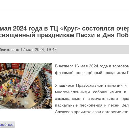
 мая 2024 года в ТЦ «Круг» состоялся 
свящённый праздникам Пасхи и Дня По
бликовано 17 мая 2024, 19:45
В четверг 16 мая 2024 года в торгов
флэшмоб, посвящённый праздникам П
Учащиеся Православной гимназии и К
многочисленными собравшимися в 
аккомпанемент замечательного ор
пасхальные песнопения и песни Вел
Алексеев прочитал свои авторские сти
робнее
о 16 мая 2024 года в ТЦ «Круг» состоялся очередной муз