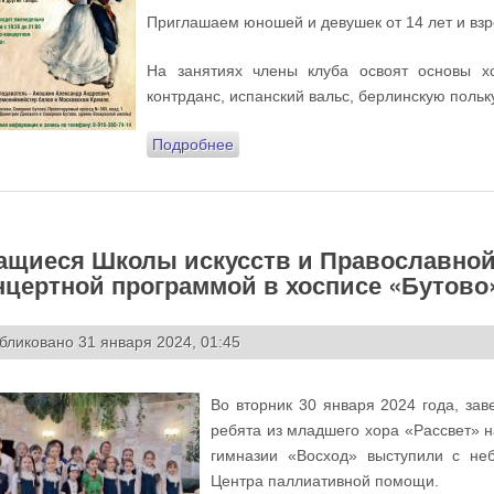
Приглашаем юношей и девушек от 14 лет и взр
На занятиях члены клуба освоят основы хо
контрданс, испанский вальс, берлинскую польку
Подробнее
о Школа музыкальных и сценически
танца!
ащиеся Школы искусств и Православной
нцертной программой в хосписе «Бутово
бликовано 31 января 2024, 01:45
Во вторник 30 января 2024 года, за
ребята из младшего хора «Рассвет» н
гимназии «Восход» выступили с не
Центра паллиативной помощи.