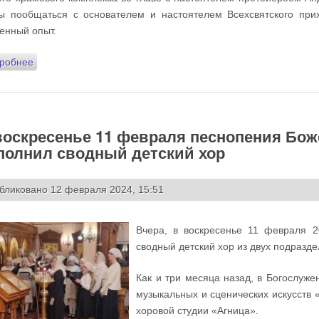
ы пообщаться с основателем и настоятелем Всехсвятского пр
енный опыт.
робнее
о 18 февраля песнопения поздней Божественной Литургии
хор «Возрождение» из города Минска
воскресенье 11 февраля песнопения Бож
полнил сводный детский хор
бликовано 12 февраля 2024, 15:51
Вчера, в воскресенье 11 февраля 2
сводный детский хор из двух подразд
Как и три месяца назад, в Богослуж
музыкальных и сценических искусств 
хоровой студии «Агница».