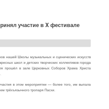
ринял участие в X фестивале
иков нашей Школы музыкальных и сценических искусств
кресных школ и детских творческих коллективов города
ля прошёл в зале Церковных Соборов Храма Христа
.
частия в этом мероприятии — более того, им выпала
ием трёхъязычного тропаря Пасхи.
«Восход» принял участие в X фестивале «Пасха Христова»