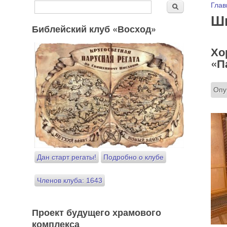
Форма поиска
Вы
Глав
Поиск
Шк
Библейский клуб «Восход»
Хо
«П
Опу
Дан старт регаты!
Подробно о клубе
Членов клуба: 1643
Проект будущего храмового
комплекса