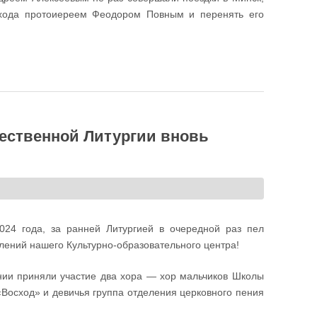
ихода протоиереем Феодором Повным и перенять его
 совместно с нашим девичьим хором исполнил детско-юношеский
ественной Литургии вновь
024 года, за ранней Литургией в очередной раз пел
елений нашего Культурно-образовательного центра!
ении приняли участие два хора — хор мальчиков Школы
«Восход» и девичья группа отделения церковного пения