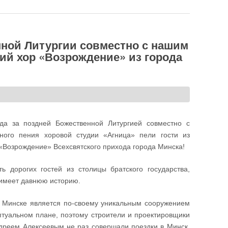
нной Литургии совместно с нашим
ий хор «Возрождение» из города
да за поздней Божественной Литургией совместно с
ного пения хоровой студии «Агница» пели гости из
«Возрождение» Всехсвятского прихода города Минска!
 дорогих гостей из столицы братского государства,
 имеет давнюю историю.
в Минске является по-своему уникальным сооружением
ептуальном плане, поэтому строители и проектировщики
дреем Алексеевым не раз совершали поездки в Минск,