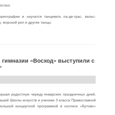
ослых.
реографии и научатся танцевать па-де-грас, вальс-
, морской рил и другие танцы.
х искусств «Восход» приглашает в Клуб исторического бального
 гимназии «Восход» выступили с
»
вершая радостную череду январских праздничных дней,
ашей Школы искусств и ученики 3 класса Православной
большой концертной программой в хосписе «Бутово»