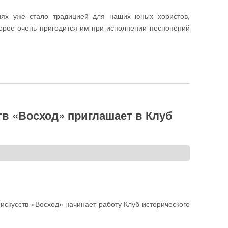
иях уже стало традицией для наших юных хористов,
орое очень пригодится им при исполнении песнопений
ргии вновь исполнил сводный детский хор
в «Восход» приглашает в Клуб
скусств «Восход» начинает работу Клуб исторического