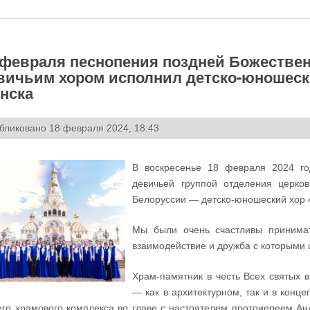
 февраля песнопения поздней Божестве
вичьим хором исполнил детско-юношеск
нска
бликовано 18 февраля 2024, 18:43
В воскресенье 18 февраля 2024 го
девичьей группой отделения церков
Белоруссии — детско-юношеский хор 
Мы были очень счастливы принимать
взаимодействие и дружба с которыми
Храм-памятник в честь Всех святых 
— как в архитектурном, так и в конц
го храмового комплекса во главе с настоятелем протоиереем Ан