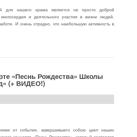
ий для нашего храма является не просто доброй
 милосердия и деятельного участия в жизни людей,
боте. И очень отрадно, что наибольшую активность в
ход» выступили с концертной программой в хосписе «Бутово»
ерте «Песнь Рождества» Школы
д» (+ ВИДЕО!)
ниями от события, завершившего собою цикл наших
ского концерта «Песнь Рождества», который состоялся