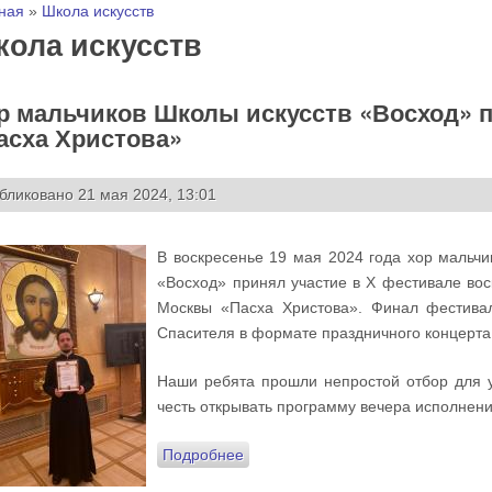
 здесь
ная
»
Школа искусств
ола искусств
р мальчиков Школы искусств «Восход» п
асха Христова»
бликовано 21 мая 2024, 13:01
В воскресенье 19 мая 2024 года хор мальч
«Восход» принял участие в X фестивале вос
Москвы «Пасха Христова». Финал фестива
Спасителя в формате праздничного концерта
Наши ребята прошли непростой отбор для у
честь открывать программу вечера исполнен
Подробнее
о Хор мальчиков Школы искусств 