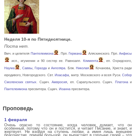
Неделя 10-я по Пятидесятнице.
Поста нет.
Вмч. и целителя
Пантелеимона
. Прп.
Германа
Аляскинского. Прп.
Анфисы
исп., игумении и 90 сестер ее. Равноапп.
Климента
, еп. Охридского,
Наума
,
Саввы
,
Горазда
и
Ангеляра
. Блж.
Николая
Кочанова, Христа ради
юродивого, Новгородского. Свт.
Иоасафа
, митр. Московского и всея Руси.
Собор
Смоленских святых
. Сщмч.
Амвросия
, еп. Сарапульского. Сщмч.
Платона
и
Пантелеимона
пресвитера. Сщмч.
Иоанна
пресвитера.
Проповедь
1 февраля
Очень опасно то состояние, когда человек думает, что он
особенный, потому что он и постится, и читает Писание, и знает, и
жертвует. Не взойдя на ступень любви, а имея лишь внешнее
благочестие, причём большое, он вырастает в гордыне своей – это