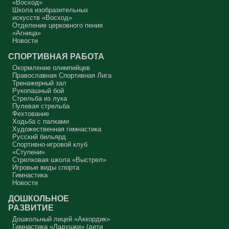
«Восход»
Протоиерей Андрей Алексеев
Школа изобразительных
искусств «Восход»
Отделение церковного пения
«Агница»
Новости
СПОРТИВНАЯ РАБОТА
Окормление олимпийцев
Православная Спортивная Лига
Тренажерный зал
Рукопашный бой
Стрельба из лука
Пулевая стрельба
Фехтование
Ходьба с палками
Художественная гимнастика
Русский бильярд
Спортивно-игровой клуб
«Ступени»
Стрелковая школа «Выстрел»
Игровые виды спорта
Гимнастика
Новости
ДОШКОЛЬНОЕ
РАЗВИТИЕ
Дошкольный лицей «Аккордик»
Гимнастика «Ладушки» (дети