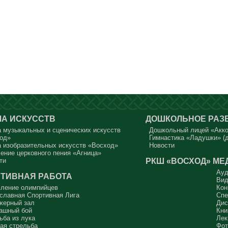
А ИСКУССТВ
ДОШКОЛЬНОЕ РАЗ
 музыкальных и сценических искусств
Дошкольный лицей «Акк
од»
Гимнастика «Ладушки» (д
 изобразительных искусств «Восход»
Новости
ение церковного пения «Агница»
РКШ «ВОСХОД»
МЕ
ти
Ауд
ТИВНАЯ РАБОТА
Вид
ление олимпийцев
Кон
славная Спортивная Лига
Спе
жерный зал
Дис
ашный бой
Кни
ьба из лука
Лек
ая стрельба
Фот