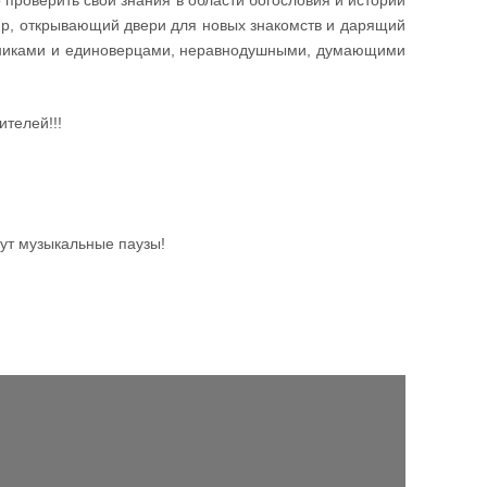
 проверить свои знания в области богословия и истории
мир, открывающий двери для новых знакомств и дарящий
никами и единоверцами, неравнодушными, думающими
телей!!!
дут музыкальные паузы!