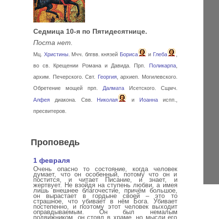
Седмица 10-я по Пятидесятнице.
Поста нет.
Мц.
Христины
. Мчч. блгвв. князей
Бориса
и
Глеба
,
во св. Крещении Романа и Давида. Прп.
Поликарпа
,
архим. Печерского. Свт.
Георгия
, архиеп. Могилевского.
Обретение мощей прп.
Далмата
Исетского. Сщмч.
Алфея
диакона. Свв.
Николая
и
Иоанна
испп.,
пресвитеров.
Проповедь
1 февраля
Очень опасно то состояние, когда человек
думает, что он особенный, потому что он и
постится, и читает Писание, и знает, и
жертвует. Не взойдя на ступень любви, а имея
лишь внешнее благочестие, причём большое,
он вырастает в гордыне своей – это то
страшное, что убивает в нём Бога. Убивает
постепенно, и поэтому этот человек выходит
оправдываемым. Он был немалым
подвижником, он стоял в храме, но мысли его