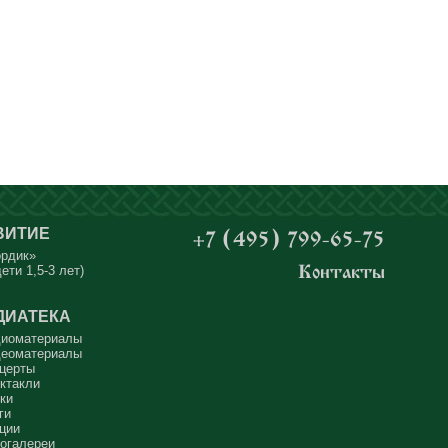
ВИТИЕ
+7 (495) 799-65-75
ордик»
ети 1,5-3 лет)
Контакты
ДИАТЕКА
иоматериалы
еоматериалы
церты
ктакли
ки
ги
ции
огалереи