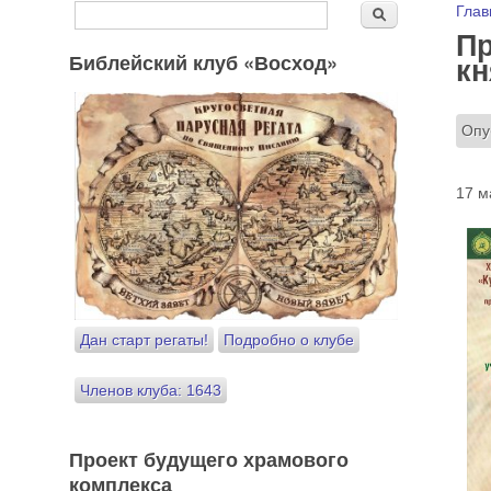
Форма поиска
Вы
Глав
Поиск
Пр
Библейский клуб «Восход»
кн
Опу
17 м
Дан старт регаты!
Подробно о клубе
Членов клуба: 1643
Проект будущего храмового
комплекса